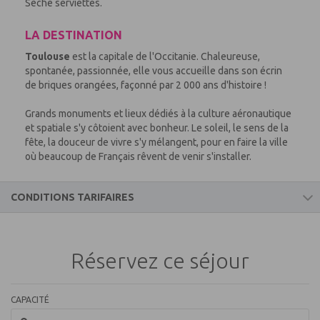
Sèche serviettes.
LA DESTINATION
Toulouse
est la capitale de l'Occitanie. Chaleureuse,
spontanée, passionnée, elle vous accueille dans son écrin
de briques orangées, façonné par 2 000 ans d'histoire !
Grands monuments et lieux dédiés à la culture aéronautique
et spatiale s'y côtoient avec bonheur. Le soleil, le sens de la
fête, la douceur de vivre s'y mélangent, pour en faire la ville
où beaucoup de Français rêvent de venir s'installer.
CONDITIONS TARIFAIRES
Ce prix comprend
Réservez ce séjour
Le logement
Accès Wifi : gratuit
Climatisation
CAPACITÉ
Linge de lit : inclus