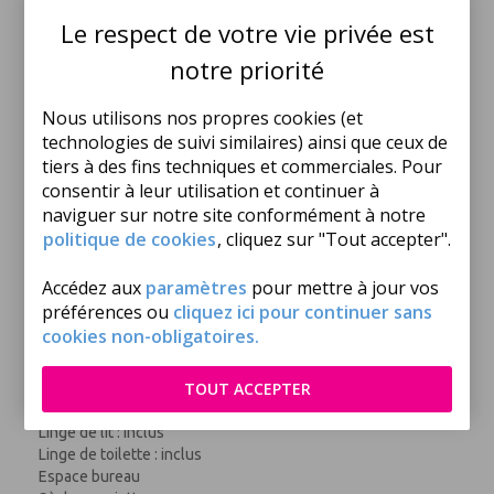
Le respect de votre vie privée est
Bouilloire
notre priorité
Cafetière
Chauffage
Nous utilisons nos propres cookies (et
Climatisation
technologies de suivi similaires) ainsi que ceux de
Cuisine
tiers à des fins techniques et commerciales. Pour
Micro-ondes
consentir à leur utilisation et continuer à
Nombre de chambres : 1
naviguer sur notre site conformément à notre
Nombre de pièces : 2
Nombre de wc : 1
politique de cookies
, cliquez sur "Tout accepter".
Nombre Salle de bain : 1
Plaque de cuisson
Accédez aux
paramètres
pour mettre à jour vos
Réfrigérateur
préférences ou
cliquez ici pour continuer sans
Sèche-cheveux
cookies non-obligatoires.
Surface (m²) : 36
Télévision
TOUT ACCEPTER
Vaisselle et couverts
Wifi : inclus
Linge de lit : inclus
Linge de toilette : inclus
Espace bureau