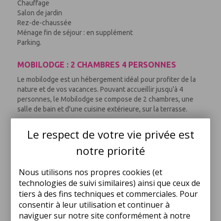
Chauffage
Salon de jardin
Rez-de-chaussée
Ménage fin de séjour : en supplément
Parking.
MOBILODGE : 2 CHAMBRES 4 PERSONNES
Le mobilodge est un hébergement idéal pour profiter de la
nature et de vos vacances. Pouvant accueillir jusqu'à 4
personnes, le Mobilodge se compose de 2 chambres, une
salle de bain et d'une cuisine extérieure, sur la terrasse.
Le respect de votre vie privée est
Le mobilodge comprend :
notre priorité
Coin cuisine équipé avec Plaques de cuisson : 2 feux,
réfrigérateur
Couettes et oreillers fournis
Nous utilisons nos propres cookies (et
Terrasse avec salon de jardin
technologies de suivi similaires) ainsi que ceux de
tiers à des fins techniques et commerciales. Pour
consentir à leur utilisation et continuer à
Animaux Admis : Animaux : acceptés sous conditions
naviguer sur notre site conformément à notre
Nombre de chambres : 2