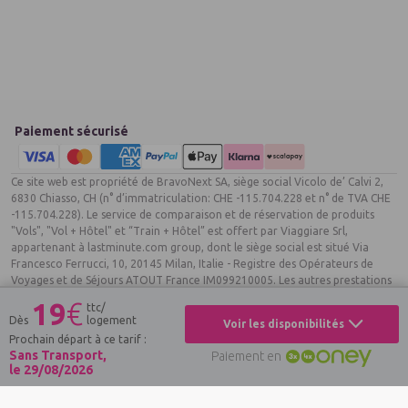
Paiement sécurisé
Ce site web est propriété de BravoNext SA, siège social Vicolo de’ Calvi 2,
6830 Chiasso, CH (n° d’immatriculation: CHE -115.704.228 et n° de TVA CHE
-115.704.228). Le service de comparaison et de réservation de produits
"Vols", "Vol + Hôtel" et “Train + Hôtel” est offert par Viaggiare Srl,
appartenant à lastminute.com group, dont le siège social est situé Via
Francesco Ferrucci, 10, 20145 Milan, Italie - Registre des Opérateurs de
Voyages et de Séjours ATOUT France IM099210005. Les autres prestations
touristiques sont offertes par LMnext FR, SASU au capital de 100.000 €,
19
€
ttc/
appartenant à lastminute.com group - 75, boulevard Haussmann 75008
Dès
logement
Voir les disponibilités
Paris France. R.C.S Paris n° 809 437 072. N° TVA : FR36 809 437 072 - autre
Prochain départ à ce tarif :
établissement 8 avenue Percier 75008 Paris, Garant: APST, Assurance RCP
Sans Transport,
Paiement en
ALLIANZ 086 931 092, Registre des Opérateurs de Voyages et de Séjours
le 29/08/2026
ATOUT France IM092150005, agrément IATA n° 20-2 6439 2, ou par les
partenaires de les sociétés de lastminute.com group. Tous droits réservés