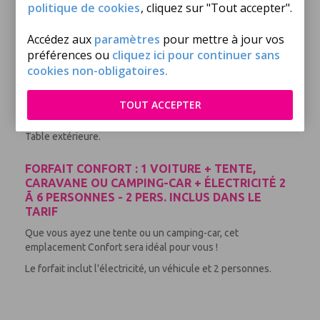
politique de cookies
, cliquez sur "Tout accepter".
Nombre de pièces : 2
Nombre Salle de bain : 1
Réfrigérateur : 1
Accédez aux
paramètres
pour mettre à jour vos
Surface (m²) : 32
préférences ou
cliquez ici pour continuer sans
Terrasse
cookies non-obligatoires.
Cuisine : 1
Nombre de wc : 1
TOUT ACCEPTER
Plaque de cuisson : 1
Logement non fumeur
Table extérieure.
FORFAIT CONFORT : 1 VOITURE + TENTE,
CARAVANE OU CAMPING-CAR + ÉLECTRICITÉ 2
Ã 6 PERSONNES - 2 PERS. INCLUS DANS LE
TARIF
Que vous ayez une tente ou un camping-car, cet
emplacement Confort sera idéal pour vous !
Le forfait inclut l'électricité, un véhicule et 2 personnes.