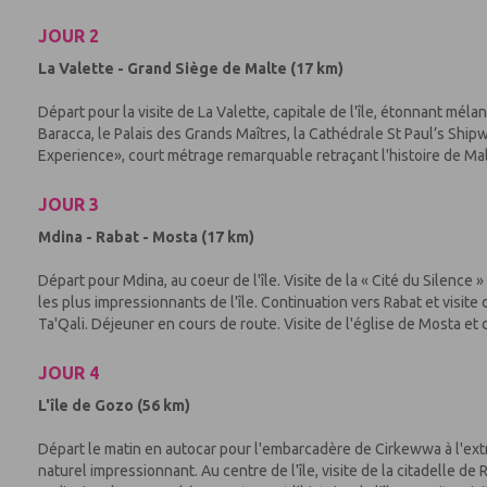
JOUR 2
La Valette - Grand Siège de Malte (17 km)
Départ pour la visite de La Valette, capitale de l'île, étonnant méla
Baracca, le Palais des Grands Maîtres, la Cathédrale St Paul’s Shi
Experience», court métrage remarquable retraçant l'histoire de Malte
JOUR 3
Mdina - Rabat - Mosta (17 km)
Départ pour Mdina, au coeur de l'île. Visite de la « Cité du Silence 
les plus impressionnants de l'île. Continuation vers Rabat et visit
Ta'Qali. Déjeuner en cours de route. Visite de l'église de Mosta et d
JOUR 4
L'île de Gozo (56 km)
Départ le matin en autocar pour l'embarcadère de Cirkewwa à l'extré
naturel impressionnant. Au centre de l'île, visite de la citadelle de