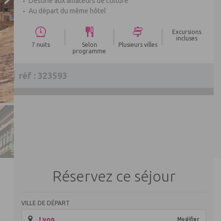
Destiné aux amateurs de culture
Au départ du même hôtel
|
|
|
Excursions
incluses
7 nuits
Selon
Plusieurs villes
programme
réf : 323593
Réservez ce séjour
VILLE DE DÉPART
Lyon
Modifier