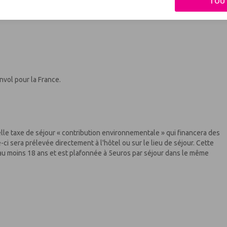
TOU
’Osiris. Puis, si les conditions météorologiques le permettent,
la « Grotte Bleue » (à régler sur place). Déjeuner et après midi libre.
envol pour la France.
lle taxe de séjour « contribution environnementale » qui financera des
e-ci sera prélevée directement à l'hôtel ou sur le lieu de séjour. Cette
t au moins 18 ans et est plafonnée à 5euros par séjour dans le même