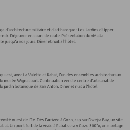
nge d'architecture militaire et d'art baroque : Les Jardins d'Upper
pwreck. Déjeuner en cours de route. Présentation du «Malta
 jusqu'à nos jours. Dîner et nuit à l'hôtel.
» qui est, avec La Valette et Rabat, l'un des ensembles architecturaux
e du musée Wignacourt. Continuation vers le centre d'artisanat de
u jardin botanique de San Anton. Dîner et nuit à l'hôtel.
mité ouest de l'île. Dès l'arrivée à Gozo, cap sur Dwejra Bay, un site
 Rabat. Un point fort de la visite à Rabat sera « Gozo 360°», un montage