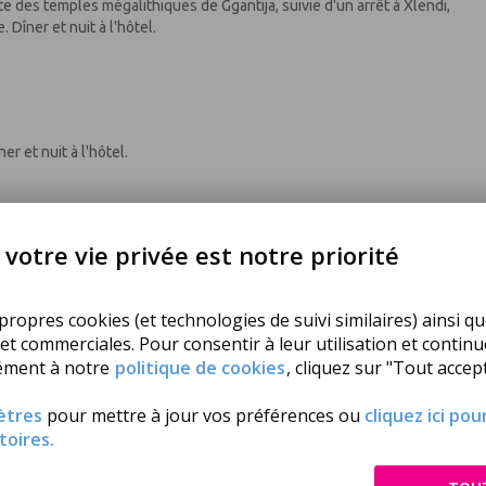
site des temples mégalithiques de Ggantija, suivie d'un arrêt à Xlendi,
Dîner et nuit à l'hôtel.
r et nuit à l'hôtel.
votre vie privée est notre priorité
stone Heritage », un musée thématique sur la pierre locale. Continuation
 route. Dans l‘après-midi, tour des Ports à bord d'un bateau de
ropres cookies (et technologies de suivi similaires) ainsi qu
s Chevaliers de St-Jean et les criques du port de Marsamxett et le
 et commerciales. Pour consentir à leur utilisation et contin
ément à notre
politique de cookies
, cliquez sur "Tout accept
ètres
pour mettre à jour vos préférences ou
cliquez ici po
toires.
ocalité que vous pourrez photographier les « luzzu », ces barques de