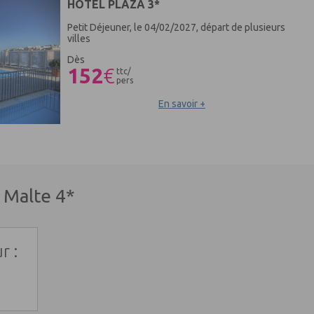
HÔTEL PLAZA 3*
Petit Déjeuner, le 04/02/2027, départ de plusieurs
villes
Dès
152
€
ttc/
pers
En savoir +
 Malte 4*
r :