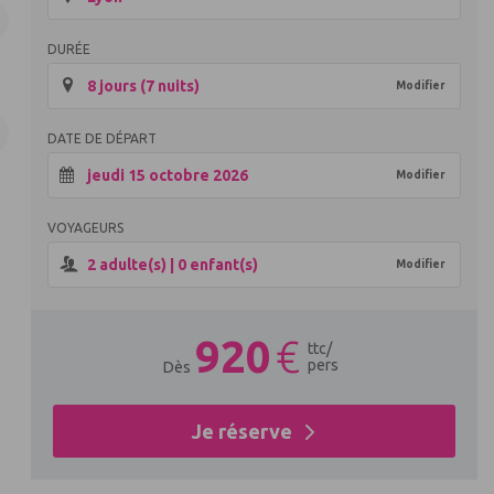
DURÉE
8 jours (7 nuits)
Modifier
DATE DE DÉPART
jeudi 15 octobre 2026
Modifier
VOYAGEURS
2
adulte(s) |
0
enfant(s)
Modifier
920
€
ttc
/
pers
Dès
Je réserve