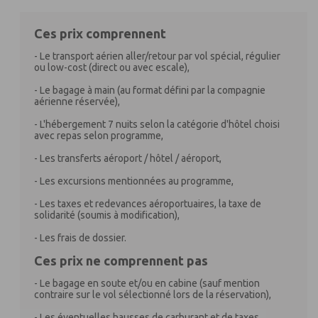
Ces prix comprennent
- Le transport aérien aller/retour par vol spécial, régulier
ou low-cost (direct ou avec escale),
- Le bagage à main (au format défini par la compagnie
aérienne réservée),
- L'hébergement 7 nuits selon la catégorie d'hôtel choisi
avec repas selon programme,
- Les transferts aéroport / hôtel / aéroport,
- Les excursions mentionnées au programme,
- Les taxes et redevances aéroportuaires, la taxe de
solidarité (soumis à modification),
- Les frais de dossier.
Ces prix ne comprennent pas
- Le bagage en soute et/ou en cabine (sauf mention
contraire sur le vol sélectionné lors de la réservation),
- Les éventuelles hausses de carburant et de taxes