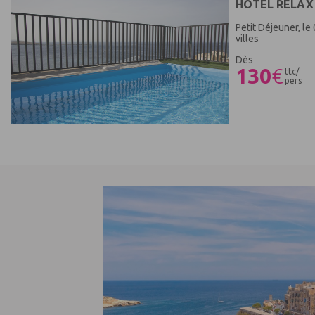
HÔTEL RELAX 
Petit Déjeuner, le
villes
Dès
130
€
ttc/
pers