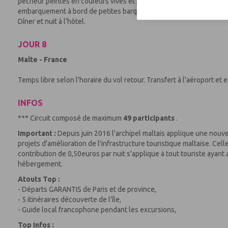
pêcheur peintes en couleurs vives et portant sur leur proue l’œil d
embarquement à bord de petites barques de pêcheurs pour rejoindre 
Dîner et nuit à l’hôtel.
JOUR 8
Malte - France
Temps libre selon l'horaire du vol retour. Transfert à l'aéroport et 
INFOS
*** Circuit composé de maximum
49 participants
.
Important :
Depuis juin 2016 l'archipel maltais applique une nouve
projets d'amélioration de l'infrastructure touristique maltaise. Cell
contribution de 0,50euros par nuit s'applique à tout touriste ayan
hébergement.
Atouts Top :
- Départs GARANTIS de Paris et de province,
- 5 itinéraires découverte de l'île,
- Guide local francophone pendant les excursions,
Top Infos :