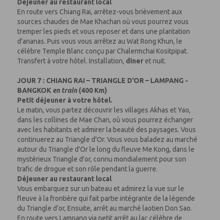
Déjeuner au restaurant local
En route vers Chiang Rai, arrêtez-vous brièvement aux
sources chaudes de Mae Khachan où vous pourrez vous
tremper les pieds et vous reposer et dans une plantation
d'ananas. Puis vous vous arrêtez au Wat Rong Khun, le
célèbre Temple Blanc conçu par Chalermchai Kositpipat.
Transfert à votre hôtel. Installation,
diner
et nuit.
JOUR 7 : CHIANG RAI – TRIANGLE D’OR – LAMPANG -
BANGKOK
en train
(400 Km)
Petit déjeuner à votre hôtel.
Le matin, vous partez découvrir les villages Akhas et Yao,
dans les collines de Mae Chan, où vous pourrez échanger
avec les habitants et admirer la beauté des paysages. Vous
continuerez au Triangle d'Or. Vous vous baladez au marché
autour du Triangle d'Or le long du fleuve Me Kong, dans le
mystérieux Triangle d’or, connu mondialement pour son
trafic de drogue et son rôle pendant la guerre.
Déjeuner au restaurant local
Vous embarquez sur un bateau et admirez la vue sur le
fleuve à la frontière qui fait partie intégrante de la légende
du Triangle d’or, Ensuite, arrêt au marché laotien Don Sao.
En route vers Lampang via petit arrêt au lac célèbre de