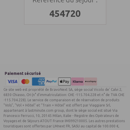
durée). Chaleur de mars à mai.
- Langue : thaï.
454720
- Monnaie : le baht. 1€ = 50 BTH.
- Voltage: 220 volts prise américaine.
- Santé : Pas de vaccin obligatoire.
Paiement sécurisé
Ce site web est propriété de BravoNext SA, siège social Vicolo de’ Calvi 2,
6830 Chiasso, CH (n° d’immatriculation: CHE -115.704.228 et n° de TVA CHE
-115.704.228). Le service de comparaison et de réservation de produits
"Vols", "Vol + Hôtel" et “Train + Hôtel” est offert par Viaggiare Srl,
appartenant à lastminute.com group, dont le siège social est situé Via
Francesco Ferrucci, 10, 20145 Milan, Italie - Registre des Opérateurs de
Voyages et de Séjours ATOUT France IM099210005. Les autres prestations
touristiques sont offertes par LMnext FR, SASU au capital de 100.000 €,