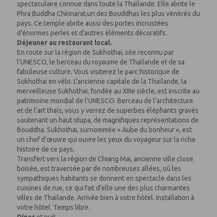
spectaculaire connue dans toute la Thaïlande. Elle abrite le
Phra Buddha Chinnarat,un des Bouddhas les plus vénérés du
pays. Ce temple abrite aussi des portes incrustées
d’énormes perles et d’autres éléments décoratifs.
Déjeuner au restaurant local.
En route sur la région de Sukhothai, site reconnu par
l’UNESCO, le berceau du royaume de Thaïlande et de sa
fabuleuse culture. Vous visiterez le parc historique de
Sukhothai en vélo. L’ancienne capitale de la Thaïlande, la
merveilleuse Sukhothai, fondée au XIIIe siècle, est inscrite au
patrimoine mondial de l’UNESCO. Berceau de l’architecture
et de l’art thaïs, vous y verrez de superbes éléphants gravés
soutenant un haut stupa, de magnifiques représentations de
Bouddha. Sukhothai, surnommée « Aube du bonheur », est
un chef d’œuvre qui ouvre les yeux du voyageur sur la riche
histoire de ce pays.
Transfert vers la région de Chiang Mai, ancienne ville close
boisée, est traversée par de nombreuses allées, où les
sympathiques habitants se donnent en spectacle dans les
cuisines de rue, ce qui fait d’elle une des plus charmantes
villes de Thaïlande. Arrivée bien à votre hôtel. Installation à
votre hôtel. Temps libre.