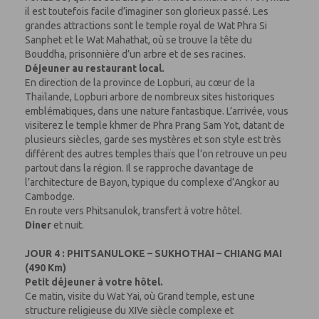
il est toutefois facile d’imaginer son glorieux passé. Les
grandes attractions sont le temple royal de Wat Phra Si
Sanphet et le Wat Mahathat, où se trouve la tête du
Bouddha, prisonnière d’un arbre et de ses racines.
Déjeuner au restaurant local.
En direction de la province de Lopburi, au cœur de la
Thaïlande, Lopburi arbore de nombreux sites historiques
emblématiques, dans une nature fantastique. L’arrivée, vous
visiterez le temple khmer de Phra Prang Sam Yot, datant de
plusieurs siècles, garde ses mystères et son style est très
différent des autres temples thaïs que l’on retrouve un peu
partout dans la région. Il se rapproche davantage de
l’architecture de Bayon, typique du complexe d’Angkor au
Cambodge.
En route vers Phitsanulok, transfert à votre hôtel.
Diner
et nuit.
JOUR 4 : PHITSANULOKE – SUKHOTHAI – CHIANG MAI
(490 Km)
Petit déjeuner à votre hôtel.
Ce matin, visite du Wat Yai, où Grand temple, est une
structure religieuse du XIVe siècle complexe et