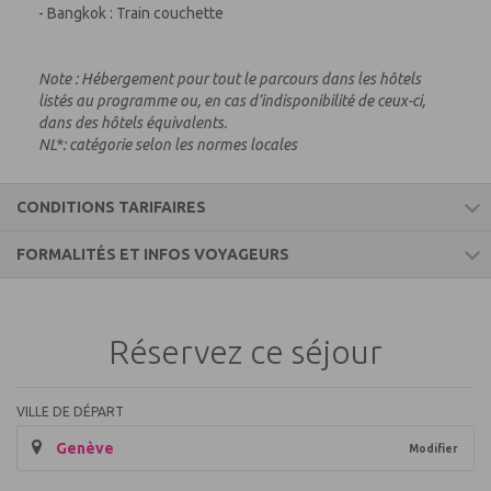
- Bangkok : Train couchette
Note : Hébergement pour tout le parcours dans les hôtels
listés au programme ou, en cas d’indisponibilité de ceux-ci,
dans des hôtels équivalents.
NL*: catégorie selon les normes locales
CONDITIONS TARIFAIRES
FORMALITÉS ET INFOS VOYAGEURS
Ce prix comprend
Informations voyageurs
Les vols internationaux pour la Thaïlande
Les taxes aériennes, de sécurité, surcharge et
Réservez ce séjour
solidarité (à ce jour et révisable)
THAÏLANDE
L’accueil et l’assistance durant le circuit
Les transferts
Formalités pour les ressortissants français :
VILLE DE DÉPART
Un autocar climatisé grand tourisme durant le circuit
Genève
La pension complète pendant le circuit (boissons non
Modifier
Passeport valide 6 mois après la date d'entrée sur le
incluses)
territoire.