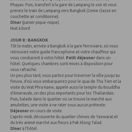
Phayao. Puis, transfert à la gare de Lampang le soir et vous
prenez le train de Lampang vers Bangkok (2eme classe en
couchette air conditionne).
Dîner
(panier pique-nique).
Nuit à bord
JOUR 8 : BANGKOK
Tôt le matin, arrivée à Bangkok à la gare ferroviaire, où vous
retrouvez votre guide francophone et votre chauffeur qui
vous conduiront à votre hôtel.
Petit déjeuner
dans un
hôtel. Quelques chambres sont mises à disposition pour
vous rafraichir.
Un peu plus tard, vous partez pour traverser la ville jusqu’au
fleuve, d’où vous embarquerez pour le quai de Tha Tien et la
visite du Wat Phra Kaew, appelé aussi le temple du Bouddha
d’émeraude, un des plus importants pour les Thaïlandais.
Puis, balade dans le quartier où se trouve le marché aux
amulettes, une visite à ne rater sous aucun prétexte.
Déjeuner
en cours de visite.
L’après-midi, découverte du quartier chinois de Yaowarat et
du très animé marché aux fleurs à Pak Klong Talad.
Diner
à l’hôtel.