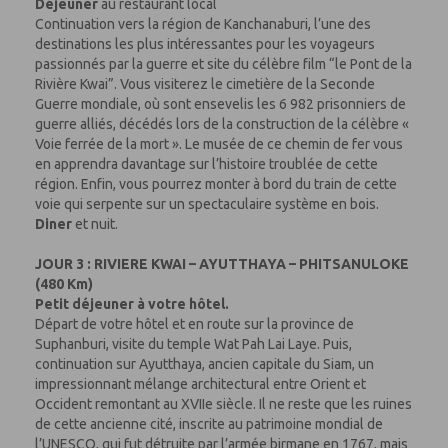
Déjeuner
au restaurant local
Continuation vers la région de Kanchanaburi, l’une des
destinations les plus intéressantes pour les voyageurs
passionnés par la guerre et site du célèbre film “le Pont de la
Rivière Kwai”. Vous visiterez le cimetière de la Seconde
Guerre mondiale, où sont ensevelis les 6 982 prisonniers de
guerre alliés, décédés lors de la construction de la célèbre «
Voie ferrée de la mort ». Le musée de ce chemin de fer vous
en apprendra davantage sur l’histoire troublée de cette
région. Enfin, vous pourrez monter à bord du train de cette
voie qui serpente sur un spectaculaire système en bois.
Diner
et nuit.
JOUR 3 : RIVIERE KWAI – AYUTTHAYA – PHITSANULOKE
(480 Km)
Petit déjeuner à votre hôtel.
Départ de votre hôtel et en route sur la province de
Suphanburi, visite du temple Wat Pah Lai Laye. Puis,
continuation sur Ayutthaya, ancien capitale du Siam, un
impressionnant mélange architectural entre Orient et
Occident remontant au XVIIe siècle. Il ne reste que les ruines
de cette ancienne cité, inscrite au patrimoine mondial de
l’UNESCO, qui fut détruite par l’armée birmane en 1767, mais