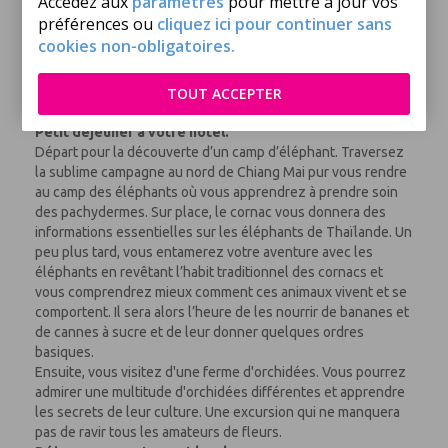
Accédez aux
paramètres
pour mettre à jour vos
beaucoup pensent que ce dîner thaï avec sa musique et ses
préférences ou
cliquez ici pour continuer sans
danses a été inventé pour les touristes, le dîner Khantoke
cookies non-obligatoires.
est en fait vieux de plusieurs siècles.
Nuit.
TOUT ACCEPTER
JOUR 6 : CHIANG MAI – CHIANG RAI (200 Km)
Petit déjeuner à votre hôtel.
Départ pour la découverte d’un camp d’éléphant. Traversez
la sublime campagne au nord de Chiang Mai pur vous rendre
au camp des éléphants où vous apprendrez à prendre soin
des pachydermes. Sur place, le cornac vous donnera des
informations essentielles sur les éléphants de Thaïlande. Un
peu plus tard, vous entamerez votre aventure avec les
éléphants en revêtant l’habit traditionnel des cornacs et
vous comprendrez mieux comment ces animaux vivent et se
comportent. Il sera alors l’heure de les nourrir de bananes et
de cannes à sucre et de leur donner quelques ordres
basiques.
Ensuite, vous visitez d'une ferme d'orchidées. Vous pourrez
admirer une multitude d'orchidées différentes et apprendre
les secrets de leur culture. Une excursion qui ne manquera
pas de ravir tous les amateurs de fleurs.