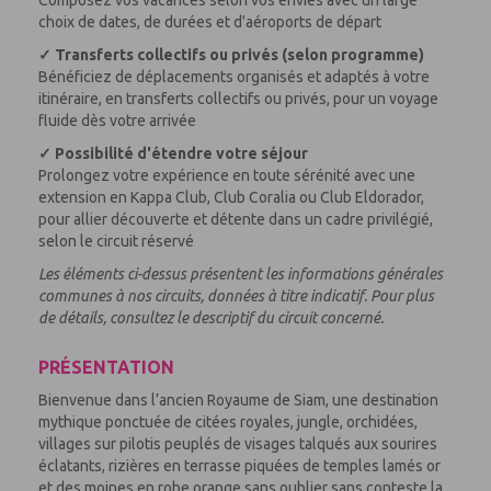
Composez vos vacances selon vos envies avec un large
choix de dates, de durées et d'aéroports de départ
✓ Transferts collectifs ou privés (selon programme)
Bénéficiez de déplacements organisés et adaptés à votre
itinéraire, en transferts collectifs ou privés, pour un voyage
fluide dès votre arrivée
✓ Possibilité d'étendre votre séjour
Prolongez votre expérience en toute sérénité avec une
extension en Kappa Club, Club Coralia ou Club Eldorador,
pour allier découverte et détente dans un cadre privilégié,
selon le circuit réservé
Les éléments ci-dessus présentent les informations générales
communes à nos circuits, données à titre indicatif. Pour plus
de détails, consultez le descriptif du circuit concerné.
PRÉSENTATION
Bienvenue dans l’ancien Royaume de Siam, une destination
mythique ponctuée de citées royales, jungle, orchidées,
villages sur pilotis peuplés de visages talqués aux sourires
éclatants, rizières en terrasse piquées de temples lamés or
et des moines en robe orange sans oublier sans conteste la