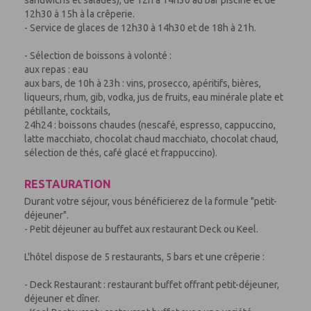
sandwichs et salades), de 12h à 14h30 au bar piscine et de
12h30 à 15h à la crêperie.
- Service de glaces de 12h30 à 14h30 et de 18h à 21h.
- Sélection de boissons à volonté :
aux repas : eau
aux bars, de 10h à 23h : vins, prosecco, apéritifs, bières,
liqueurs, rhum, gib, vodka, jus de fruits, eau minérale plate et
pétillante, cocktails,
24h24 : boissons chaudes (nescafé, espresso, cappuccino,
latte macchiato, chocolat chaud macchiato, chocolat chaud,
sélection de thés, café glacé et frappuccino).
RESTAURATION
Durant votre séjour, vous bénéficierez de la formule "petit-
déjeuner".
- Petit déjeuner au buffet aux restaurant Deck ou Keel.
L'hôtel dispose de 5 restaurants, 5 bars et une crêperie :
- Deck Restaurant : restaurant buffet offrant petit-déjeuner,
déjeuner et dîner.