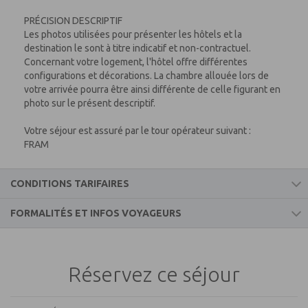
PRÉCISION DESCRIPTIF
Les photos utilisées pour présenter les hôtels et la
destination le sont à titre indicatif et non-contractuel.
Concernant votre logement, l'hôtel offre différentes
configurations et décorations. La chambre allouée lors de
votre arrivée pourra être ainsi différente de celle figurant en
photo sur le présent descriptif.
Votre séjour est assuré par le tour opérateur suivant :
FRAM
CONDITIONS TARIFAIRES
FORMALITÉS ET INFOS VOYAGEURS
Ce prix comprend
Informations voyageurs
Le vol aller et retour.
Le forfait taxes et redevances des aéroports.
Réservez ce séjour
L'accueil à l'arrivée.
MALTE
Le circuit selon l'hébergement et la pension choisis à l'hôtel