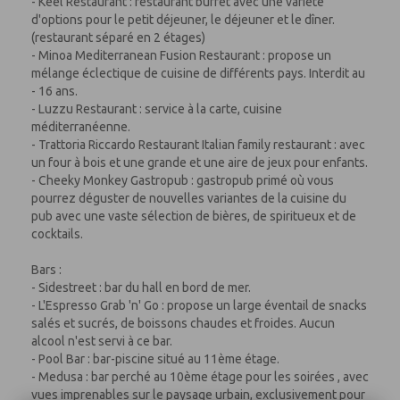
- Keel Restaurant : restaurant buffet avec une variété
d'options pour le petit déjeuner, le déjeuner et le dîner.
(restaurant séparé en 2 étages)
- Minoa Mediterranean Fusion Restaurant : propose un
mélange éclectique de cuisine de différents pays. Interdit au
- 16 ans.
- Luzzu Restaurant : service à la carte, cuisine
méditerranéenne.
- Trattoria Riccardo Restaurant Italian family restaurant : avec
un four à bois et une grande et une aire de jeux pour enfants.
- Cheeky Monkey Gastropub : gastropub primé où vous
pourrez déguster de nouvelles variantes de la cuisine du
pub avec une vaste sélection de bières, de spiritueux et de
cocktails.
Bars :
- Sidestreet : bar du hall en bord de mer.
- L'Espresso Grab 'n' Go : propose un large éventail de snacks
salés et sucrés, de boissons chaudes et froides. Aucun
alcool n'est servi à ce bar.
- Pool Bar : bar-piscine situé au 11ème étage.
- Medusa : bar perché au 10ème étage pour les soirées , avec
vues imprenables sur le paysage urbain, exclusivement pour