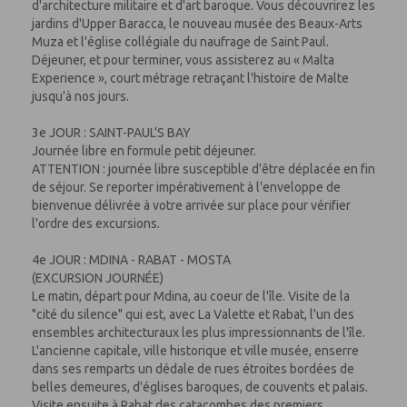
d'architecture militaire et d'art baroque. Vous découvrirez les
jar­dins d'Upper Baracca, le nouveau musée des Beaux-Arts
Muza et l'église collégiale du naufrage de Saint Paul.
Déjeuner, et pour terminer, vous assisterez au « Malta
Experience », court métrage retraçant l'histoire de Malte
jusqu'à nos jours.
3e JOUR : SAINT-PAUL'S BAY
Journée libre en formule petit déjeuner.
ATTENTION : journée libre susceptible d'être déplacée en fin
de séjour. Se reporter impérativement à l'enveloppe de
bienvenue délivrée à votre arrivée sur place pour vérifier
l'ordre des excursions.
4e JOUR : MDINA - RABAT - MOSTA
(EXCURSION JOURNÉE)
Le matin, départ pour Mdina, au coeur de l'île. Visite de la
"cité du silence" qui est, avec La Valette et Rabat, l'un des
ensembles architecturaux les plus impressionnants de l'île.
L'ancienne capitale, ville historique et ville musée, enserre
dans ses remparts un dédale de rues étroites bordées de
belles demeures, d'églises baroques, de couvents et palais.
Visite ensuite à Rabat des catacombes des premiers