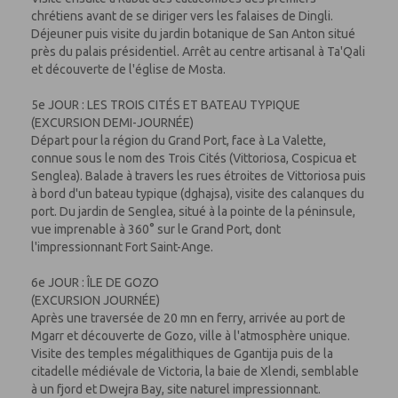
chrétiens avant de se diriger vers les falaises de Dingli.
Déjeuner puis visite du jardin botanique de San Anton situé
près du palais présidentiel. Arrêt au centre artisanal à Ta'Qali
et découverte de l'église de Mosta.
5e JOUR : LES TROIS CITÉS ET BATEAU TYPIQUE
(EXCURSION DEMI-JOURNÉE)
Départ pour la région du Grand Port, face à La Valette,
connue sous le nom des Trois Cités (Vittoriosa, Cospicua et
Senglea). Balade à travers les rues étroites de Vittoriosa puis
à bord d'un bateau typique (dghajsa), visite des calanques du
port. Du jardin de Senglea, situé à la pointe de la péninsule,
vue imprenable à 360° sur le Grand Port, dont
l'impressionnant Fort Saint-Ange.
6e JOUR : ÎLE DE GOZO
(EXCURSION JOURNÉE)
Après une traversée de 20 mn en ferry, arrivée au port de
Mgarr et découverte de Gozo, ville à l'atmosphère unique.
Visite des temples mégalithiques de Ggantija puis de la
citadelle médiévale de Victoria, la baie de Xlendi, semblable
à un fjord et Dwejra Bay, site naturel impressionnant.