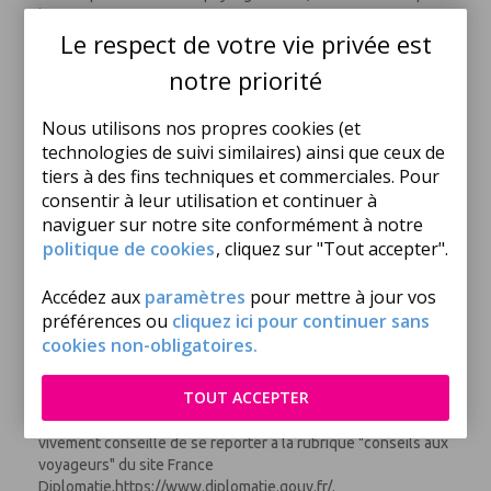
les +18 ans.
Le respect de votre vie privée est
- Bar-resto Mamacita : latino bar.
notre priorité
- Crêperie Cheeky Monkey : crêpes sucrées et salées,
gaufres et glace, une sélection rafraîchissante de smoothies,
Nous utilisons nos propres cookies (et
de jus de fruits et de cafés.
technologies de suivi similaires) ainsi que ceux de
En supplément :
tiers à des fins techniques et commerciales. Pour
- Formule demi-pension avec boissons (petit-déjeuner et
consentir à leur utilisation et continuer à
dîner buffet, boissons locales à discrétion (dîner) : vin local,
naviguer sur notre site conformément à notre
bière locale, sodas, jus de fruit, eau, café).
politique de cookies
, cliquez sur "Tout accepter".
- Formule tout inclus (voir rubrique dédiée).
Accédez aux
paramètres
pour mettre à jour vos
FORMALITÉS
préférences ou
cliquez ici pour continuer sans
Ressortissants français (adultes, bébés et enfants) :
cookies non-obligatoires.
Passeport ou carte nationale d'identité en cours de validité.
TOUT ACCEPTER
Les règles relatives au franchissement des frontières
propres à chaque pays étant amenées à évoluer, il est
vivement conseillé de se reporter à la rubrique "conseils aux
voyageurs" du site France
Diplomatie,https://www.diplomatie.gouv.fr/.