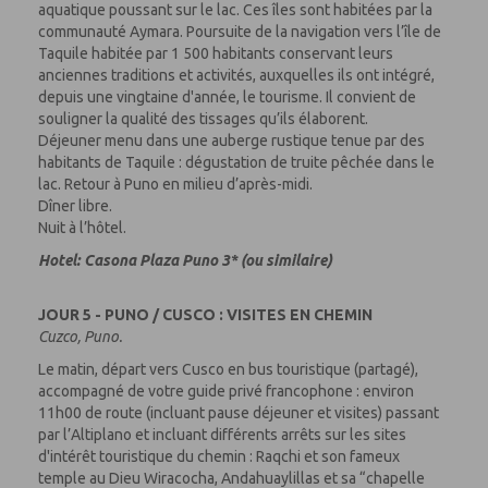
aquatique poussant sur le lac. Ces îles sont habitées par la
communauté Aymara. Poursuite de la navigation vers l’île de
Taquile habitée par 1 500 habitants conservant leurs
anciennes traditions et activités, auxquelles ils ont intégré,
depuis une vingtaine d'année, le tourisme. Il convient de
souligner la qualité des tissages qu’ils élaborent.
Déjeuner menu dans une auberge rustique tenue par des
habitants de Taquile : dégustation de truite pêchée dans le
lac. Retour à Puno en milieu d’après-midi.
Dîner libre.
Nuit à l’hôtel.
Hotel: Casona Plaza Puno 3* (ou similaire)
JOUR 5 - PUNO / CUSCO : VISITES EN CHEMIN
Cuzco, Puno.
Le matin, départ vers Cusco en bus touristique (partagé),
accompagné de votre guide privé francophone : environ
11h00 de route (incluant pause déjeuner et visites) passant
par l’Altiplano et incluant différents arrêts sur les sites
d'intérêt touristique du chemin : Raqchi et son fameux
temple au Dieu Wiracocha, Andahuaylillas et sa “chapelle