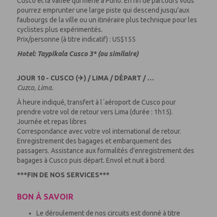
Cusco et la vallée qui mène à Puno. En fin de parcours vous
pourrez emprunter une large piste qui descend jusqu’aux
faubourgs de la ville ou un itinéraire plus technique pour les
cyclistes plus expérimentés.
Prix/personne (à titre indicatif) : US$155
Hotel: Taypikala Cusco 3* (ou similaire)
JOUR 10 - CUSCO (✈) / LIMA / DÉPART / …
Cuzco, Lima.
À heure indiqué, transfert à l´aéroport de Cusco pour
prendre votre vol de retour vers Lima (durée : 1h15).
Journée et repas libres
Correspondance avec votre vol international de retour.
Enregistrement des bagages et embarquement des
passagers. Assistance aux formalités d’enregistrement des
bagages à Cusco puis départ. Envol et nuit à bord.
***FIN DE NOS SERVICES***
BON À SAVOIR
Le déroulement de nos circuits est donné à titre