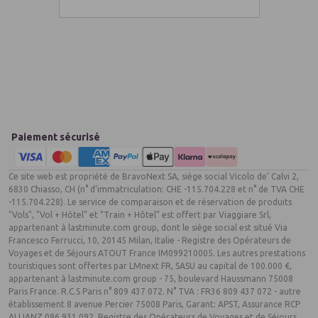
Réglementation sur les poudres en cabine pour les vols à
destination des Etats-Unis :
Depuis le 30 juin 2018, le transport de substances
semblables à de la poudre dans les bagages à main sur les
vols vers les États-Unis est limité en raison de nouvelles
exigences de l’Administration de la Sécurité des Transports
(Transportation Security Administration – TSA).
Afin de se conformer à ces nouvelles exigences, des
Paiement sécurisé
mesures de sécurité supplémentaires sont mises en place
depuis tous les aéroports internationaux « Dernier point de
Ce site web est propriété de BravoNext SA, siège social Vicolo de’ Calvi 2,
Départ » (Last Point of Departure – LPD). Cela n’aura pas de
6830 Chiasso, CH (n° d’immatriculation: CHE -115.704.228 et n° de TVA CHE
conséquences sur les vols domestiques ou internationaux
-115.704.228). Le service de comparaison et de réservation de produits
au départ des États-Unis.
"Vols", "Vol + Hôtel" et “Train + Hôtel” est offert par Viaggiare Srl,
Les clients spécifiquement sélectionnés par les autorités
appartenant à lastminute.com group, dont le siège social est situé Via
américaines seront soumis à un contrôle supplémentaire.
Francesco Ferrucci, 10, 20145 Milan, Italie - Registre des Opérateurs de
Comme le contrôle supplémentaire de substances
Voyages et de Séjours ATOUT France IM099210005. Les autres prestations
semblables à de la poudre est inclus dans le processus de
touristiques sont offertes par LMnext FR, SASU au capital de 100.000 €,
contrôle des appareils électroniques, l’impact sera limité.
appartenant à lastminute.com group - 75, boulevard Haussmann 75008
Paris France. R.C.S Paris n° 809 437 072. N° TVA : FR36 809 437 072 - autre
Pour les substances semblables à de la poudre (par ex.
établissement 8 avenue Percier 75008 Paris, Garant: APST, Assurance RCP
farine, sucre, café moulu, épices), les règles suivantes
ALLIANZ 086 931 092, Registre des Opérateurs de Voyages et de Séjours