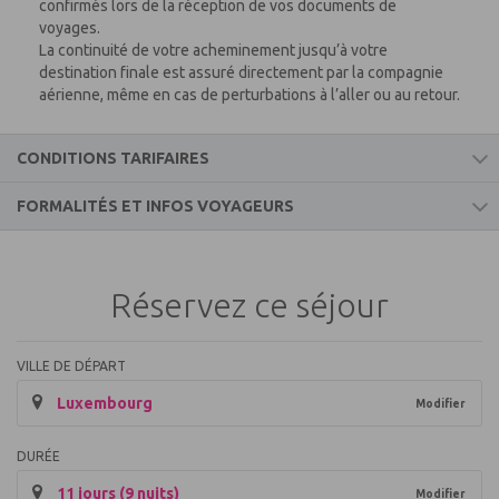
confirmés lors de la réception de vos documents de
voyages.
La continuité de votre acheminement jusqu’à votre
destination finale est assuré directement par la compagnie
aérienne, même en cas de perturbations à l’aller ou au retour.
CONDITIONS TARIFAIRES
FORMALITÉS ET INFOS VOYAGEURS
Ce prix comprend
Informations voyageurs
Les vols aller/retour vers le Pérou
9 nuits d’hôtel (déjeuner compris) dans les
Réservez ce séjour
établissements ci-dessous mentionnés ou
PEROU
équivalents en chambre double
Tous les transferts terrestres mentionnés dans nos
Formalités pour les ressortissants français :
VILLE DE DÉPART
descriptifs en véhicules touristiques privés (partagés
Luxembourg
par l’ensemble des membres du groupe) sauf la
Modifier
Passeport en cours de validité, pour un séjour de moins de 3
navette aller/retour AguasCalientes/MachuPicchu
mois.
/AguasCalientes qui est en service partagé
Le visa est payant et s’obtient à l’entrée sur le territoire.
DURÉE
Les trajets de train Vallée Sacrée / AguasCalientes /
11 jours (9 nuits)
Vallée Sacrée en 2ème classe
Modifier
Pour de plus amples renseignements, prendre contact avec