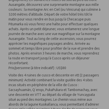
Ausangate, découvrez une surprenante montagne aux mille
couleurs : la montagne Arc en Ciel (ou Vinicuna) qui culmine à
5200 mètres d’altitude. Départ de votre hôtel très tôt le
matin pour vous rendre en bus jusqu’à Checacupe puis
Pitumarka où vous ferez une halte pour effectuer quelques
achats. Après un petit déjeuner, vous entamerez une longue
journée de marche avec une vue magnifique sur la montagne
Ausangate. Tout au long de cette ascension, vous pourrez
apprécier les magnifiques paysages andins. Arrivée au
sommet et temps libre pour profiter de la vue et prendre des
photos. Après environ 3 heures de marche, vous reprendrez
la route en transport jusqu’à Cusco après un déjeuner
réconfortant.
Prix/personne (à titre indicatif) : US$80
Visite des 4 ruines de cusco et descente en vtt (2 passagers
minimum): Activité combinant la visite guidée des 4 sites
incas situés en périphérie de la ville de Cusco :
Sacsayhuamán, Q ́enqo, PukaPukara et Tambomachay, avec
une descente en VTT au départ du village de Yuncaypata
situé au pied des montagnes. Le chemin vous mène aux
abords de la lagune Kusikallanca, vous permettant d’admirer