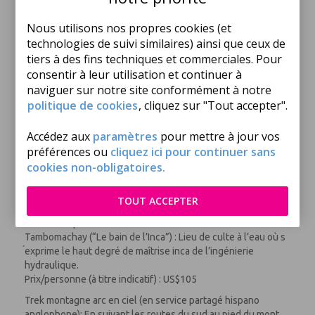
Nous utilisons nos propres cookies (et
JOUR 9 - CUSCO : JOURNÉE LIBRE
Cuzco.
technologies de suivi similaires) ainsi que ceux de
tiers à des fins techniques et commerciales. Pour
Journée et repas libres (repos, achats, visite personnelle de
consentir à leur utilisation et continuer à
la ville...).
naviguer sur notre site conformément à notre
Nuit à l’hôtel.
politique de cookies
, cliquez sur "Tout accepter".
Excursions disponibles (nous consulter)
Visite des 4 ruines environnantes de cusco (2 passagers
Accédez aux
paramètres
pour mettre à jour vos
minimum): Visite guidée en compagnie de votre guide
préférences ou
cliquez ici pour continuer sans
francophone des 4 sites incas situés aux alentours de la ville
cookies non-obligatoires.
: » Sacsayhuamán : Forteresse inca considérée avec la ville
de Cusco comme la première des 7 nouvelles merveilles du
monde. » Q ́enqo : Lieu d’adoration à la terre mère (« Pacha
TOUT ACCEPTER
mama »). » PukaPukara : Centre administratif et militaire
servant de poste de contrôle sur le chemin de l’Inca. »
Tambomachay (“Le bain de l’Inca”) : Lieu de culte à l’eau où s
́exprime le haut degré de maîtrise inca de l’ingénierie
hydraulique.
Prix/personne (à titre indicatif) : US$105
Trek montagne arc en ciel (en service partagé hispano
anglophone): En suivant les routes du sud au pied du mont