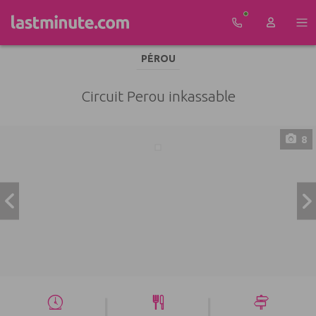
Aller au contenu
PÉROU
Circuit Perou inkassable
8
|
|