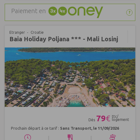
Paiement en
?
Etranger
Croatie
Baia Holiday Poljana *** - Mali Losinj
Réf : 538619
79
€
ttc/
logement
Dès
Prochain départ à ce tarif :
Sans Transport, le 11/09/2026