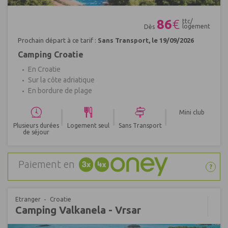
Réf : 401749
86
€
ttc/
logement
Dès
Prochain départ à ce tarif :
Sans Transport, le 19/09/2026
Camping Croatie
En Croatie
Sur la côte adriatique
En bordure de plage
|
|
|
Mini club
Plusieurs durées
Logement seul
Sans Transport
de séjour
Paiement en
?
Etranger
Croatie
Camping Valkanela - Vrsar