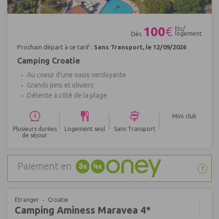
Réf : 401794
100
€
ttc/
logement
Dès
Prochain départ à ce tarif :
Sans Transport, le 12/09/2026
Camping Croatie
Au coeur d'une oasis verdoyante
Grands pins et oliviers
Détente à côté de la plage
|
|
|
Mini club
Plusieurs durées
Logement seul
Sans Transport
de séjour
Paiement en
?
Etranger
Croatie
Camping Aminess Maravea 4*