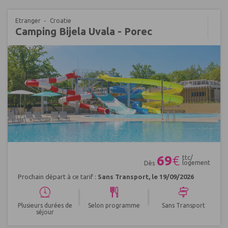
Etranger
Croatie
Camping Bijela Uvala - Porec
Réf : 541439
69
€
ttc/
logement
Dès
Prochain départ à ce tarif :
Sans Transport, le 19/09/2026
|
|
Plusieurs durées de
Selon programme
Sans Transport
séjour