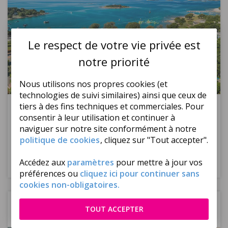
Le respect de votre vie privée est
notre priorité
Nous utilisons nos propres cookies (et
technologies de suivi similaires) ainsi que ceux de
Réf : 553986
tiers à des fins techniques et commerciales. Pour
89
€
ttc/
logement
consentir à leur utilisation et continuer à
Dès
naviguer sur notre site conformément à notre
Prochain départ à ce tarif :
Sans Transport, le 12/09/2026
politique de cookies
, cliquez sur "Tout accepter".
|
|
Plusieurs durées de
Selon programme
Sans Transport
Accédez aux
paramètres
pour mettre à jour vos
séjour
préférences ou
cliquez ici pour continuer sans
cookies non-obligatoires.
Etranger
Croatie
TOUT ACCEPTER
Camping Aminess Maravea - Novigrad