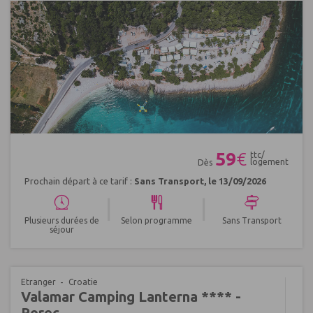
Réf : 553790
59
€
ttc/
logement
Dès
Prochain départ à ce tarif :
Sans Transport, le 13/09/2026
|
|
Plusieurs durées de
Selon programme
Sans Transport
séjour
Etranger
Croatie
Valamar Camping Lanterna **** -
Porec