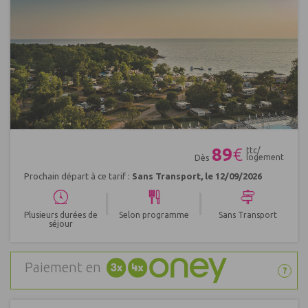
Réf : 553984
89
€
ttc/
logement
Dès
Prochain départ à ce tarif :
Sans Transport, le 12/09/2026
|
|
Plusieurs durées de
Selon programme
Sans Transport
séjour
Paiement en
?