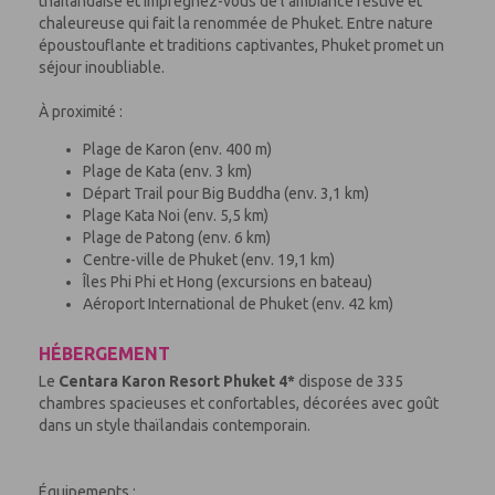
thaïlandaise et imprégnez-vous de l’ambiance festive et
chaleureuse qui fait la renommée de Phuket. Entre nature
époustouflante et traditions captivantes, Phuket promet un
séjour inoubliable.
À proximité :
Plage de Karon (env. 400 m)
Plage de Kata (env. 3 km)
Départ Trail pour Big Buddha (env. 3,1 km)
Plage Kata Noi (env. 5,5 km)
Plage de Patong (env. 6 km)
Centre-ville de Phuket (env. 19,1 km)
Îles Phi Phi et Hong (excursions en bateau)
Aéroport International de Phuket (env. 42 km)
HÉBERGEMENT
Le
Centara Karon Resort Phuket
4*
dispose de 335
chambres spacieuses et confortables, décorées avec goût
dans un style thaïlandais contemporain.
Équipements :