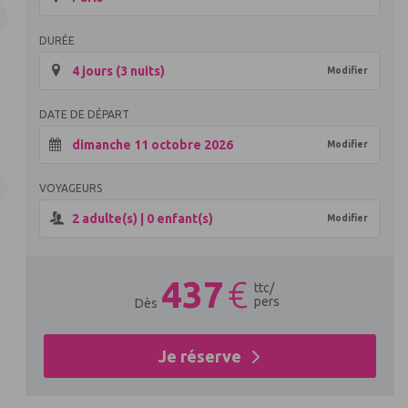
DURÉE
4 jours (3 nuits)
Modifier
DATE DE DÉPART
dimanche 11 octobre 2026
Modifier
VOYAGEURS
2
adulte(s) |
0
enfant(s)
Modifier
437
€
ttc
/
pers
Dès
Je réserve