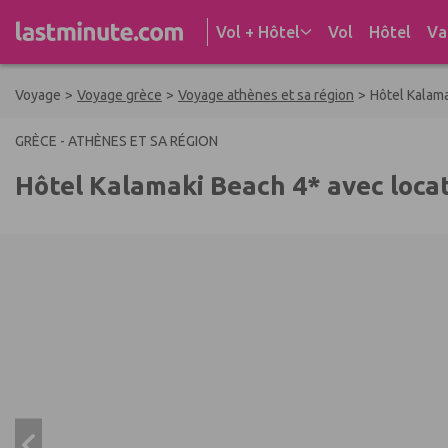
Aller au contenu
Vol + Hôtel
Vol
Hôtel
Va
Voyage
>
Voyage grèce
>
Voyage athènes et sa région
>
Hôtel Kalama
GRÈCE - ATHÈNES ET SA RÉGION
Hôtel Kalamaki Beach 4* avec locat