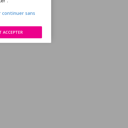
er".
ur continuer sans
T ACCEPTER