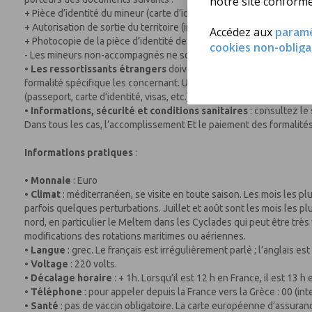
notre site conform
+ Pièce d’identité du mineur (carte d’identité ou passeport selon 
+ Autorisation de sortie du territoire (imprimé Cerfa Nº 15646*01 di
Accédez aux
param
+ Photocopie de la pièce d’identité de la personne détentrice de l’au
cookies non-obliga
- Les mineurs non-accompagnés ne sont pas acceptés sur nos séjo
•
Les ressortissants étrangers
doivent consulter le consulat de l
formalité spécifique les concernant. Un passager qui ne pourrait 
(passeport, carte d’identité, visas, etc.) ne pourrait prétendre à 
•
Informations, sécurité et conditions sanitaires
: consultez le
Dans tous les cas, l’accomplissement Et le paiement des formalités 
Informations pratiques
:
•
Monnaie
: Euro
•
Climat
: méditerranéen, se visite en toute saison. Les mois les pl
parfois quelques perturbations. Juillet et août sont les mois les pl
nord, en particulier le Meltem dans les Cyclades qui peut être trè
modifications des rotations maritimes ou aériennes.
•
Langue
: grec. Le français est irrégulièrement parlé ; l’anglais es
•
Voltage
: 220 volts.
•
Décalage horaire
: + 1h. Lorsqu’il est 12 h en France, il est 13 h
•
Téléphone
: pour appeler depuis la France vers la Grèce : 00 (int
•
Santé
: pas de vaccin obligatoire. La carte européenne d’assuran