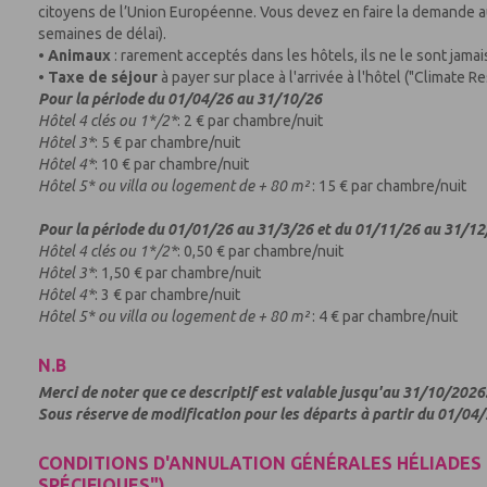
citoyens de l’Union Européenne. Vous devez en faire la demande a
semaines de délai).
•
Animaux
: rarement acceptés dans les hôtels, ils ne le sont jamais
•
Taxe de séjour
à payer sur place à l'arrivée à l'hôtel ("Climate R
Pour la période du 01/04/26 au 31/10/26
Hôtel 4 clés ou 1*/2*
: 2 € par chambre/nuit
Hôtel 3*
: 5 € par chambre/nuit
Hôtel 4*
: 10 € par chambre/nuit
Hôtel 5* ou villa ou logement de + 80 m²
: 15 € par chambre/nuit
Pour la période du 01/01/26 au 31/3/26 et du 01/11/26 au 31/1
Hôtel 4 clés ou 1*/2*
: 0,50 € par chambre/nuit
Hôtel 3*
: 1,50 € par chambre/nuit
Hôtel 4*
: 3 € par chambre/nuit
Hôtel 5* ou villa ou logement de + 80 m²
: 4 € par chambre/nuit
N.B
Merci de noter que ce descriptif est valable jusqu'au 31/10/2026
Sous réserve de modification pour les départs à partir du 01/04
CONDITIONS D'ANNULATION GÉNÉRALES HÉLIADES 
SPÉCIFIQUES")