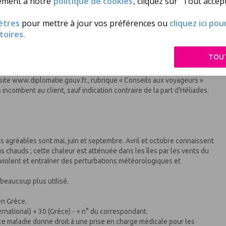
ément à notre
politique de cookies
, cliquez sur "Tout accept
règlementation du pays de destination)
sponible sur service-public.fr)
ètres
pour mettre à jour vos préférences ou
cliquez ici po
torité parentale signataire de l’autorisation de sortie du territoire
toires.
urs.
a destination choisie et doivent accomplir, à leur charge, toute
TOU
pas embarquer sur un vol faute de présenter les documents exigés
aucun remboursement.
 site www.diplomatie.gouv.fr., rubrique « Conseils aux voyageurs »
incombent au client, sauf indication contraire de la part d’Héliades.
us agréables sont mai, juin et septembre. Avril et octobre connaissent
us chauds ; cette chaleur est atténuée dans les îles par les vents du
s violent et entraîner des perturbations météorologiques et
t beaucoup plus utilisé.
 en Grèce.
ernational) + 30 (Grèce) - + n° du correspondant.
ce maladie donne droit à une prise en charge médicale pour les