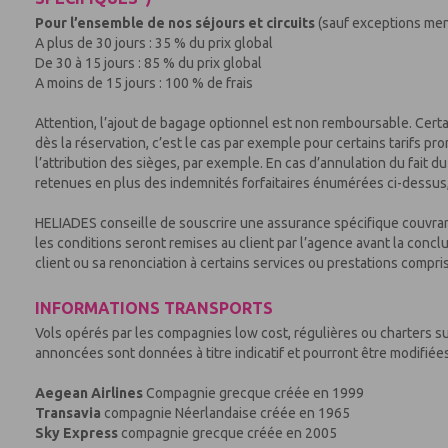
Pour l’ensemble de nos séjours et circuits
(sauf exceptions men
A plus de 30 jours : 35 % du prix global
De 30 à 15 jours : 85 % du prix global
A moins de 15 jours : 100 % de frais
Attention, l’ajout de bagage optionnel est non remboursable. Cert
dès la réservation, c’est le cas par exemple pour certains tarifs
l’attribution des sièges, par exemple. En cas d’annulation du fait d
retenues en plus des indemnités forfaitaires énumérées ci-dessus, e
HELIADES conseille de souscrire une assurance spécifique couvrant 
les conditions seront remises au client par l’agence avant la concl
client ou sa renonciation à certains services ou prestations compr
INFORMATIONS TRANSPORTS
Vols opérés par les compagnies low cost, régulières ou charters su
annoncées sont données à titre indicatif et pourront être modifiées
Aegean Airlines
Compagnie grecque créée en 1999
Transavia
compagnie Néerlandaise créée en 1965
Sky Express
compagnie grecque créée en 2005