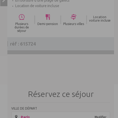
En bordure d’une plage de galets
Location de voiture incluse
|
|
|
Location
voiture incluse
Plusieurs
Demi-pension
Plusieurs villes
durées de
séjour
réf : 615724
Réservez ce séjour
VILLE DE DÉPART
Paris
Modifier