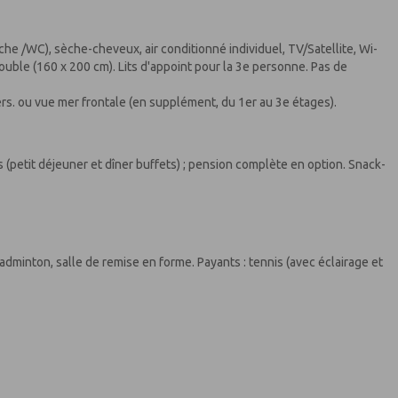
e /WC), sèche-cheveux, air conditionné individuel, TV/Satellite, Wi-
it double (160 x 200 cm). Lits d'appoint pour la 3e personne. Pas de
pers. ou vue mer frontale (en supplément, du 1er au 3e étages).
 (petit déjeuner et dîner buffets) ; pension complète en option. Snack-
 badminton, salle de remise en forme. Payants : tennis (avec éclairage et