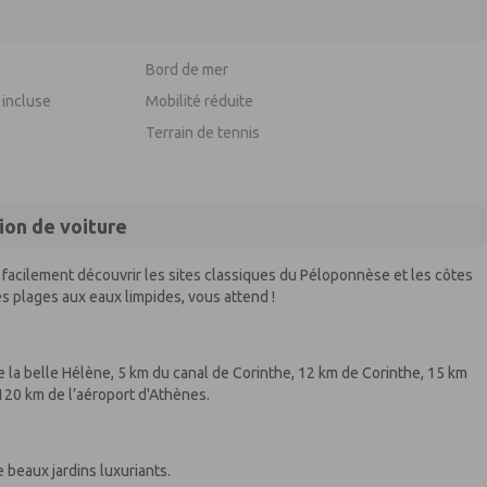
Bord de mer
 incluse
Mobilité réduite
Terrain de tennis
ion de voiture
z facilement découvrir les sites classiques du Péloponnèse et les côtes
ses plages aux eaux limpides, vous attend !
e la belle Hélène, 5 km du canal de Corinthe, 12 km de Corinthe, 15 km
120 km de l’aéroport d'Athènes.
 beaux jardins luxuriants.