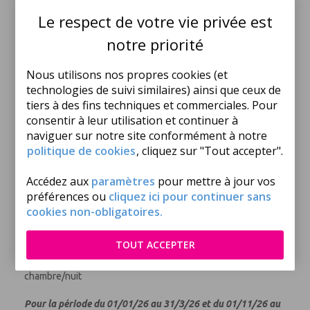
•
Décalage horaire
: + 1h. Lorsqu’il est 12 h en France, il est
Le respect de votre vie privée est
13 h en Grèce.
notre priorité
•
Téléphone
: pour appeler depuis la France vers la Grèce :
00 (international) + 30 (Grèce) - + n° du correspondant.
•
Santé
: pas de vaccin obligatoire. La carte européenne
Nous utilisons nos propres cookies (et
d’assurance maladie donne droit à une prise en charge
technologies de suivi similaires) ainsi que ceux de
médicale pour les citoyens de l’Union Européenne. Vous
tiers à des fins techniques et commerciales. Pour
devez en faire la demande auprès de votre caisse
consentir à leur utilisation et continuer à
d’assurance maladie (comptez au moins 2 semaines de délai).
naviguer sur notre site conformément à notre
•
Animaux
: rarement acceptés dans les hôtels, ils ne le sont
politique de cookies
, cliquez sur "Tout accepter".
jamais sur les bateaux de croisière ni dans les cars lors des
circuits.
Accédez aux
paramètres
pour mettre à jour vos
•
Taxe de séjour
à payer sur place à l'arrivée à l'hôtel
("Climate Resilience Tax" ; montant par chambre et par nuit) :
préférences ou
cliquez ici pour continuer sans
Pour la période du 01/04/26 au 31/10/26
cookies non-obligatoires.
Hôtel 4 clés ou 1*/2*
: 2 € par chambre/nuit
Hôtel 3*
: 5 € par chambre/nuit
TOUT ACCEPTER
Hôtel 4*
: 10 € par chambre/nuit
Hôtel 5* ou villa ou logement de + 80 m²
: 15 € par
chambre/nuit
Pour la période du 01/01/26 au 31/3/26 et du 01/11/26 au