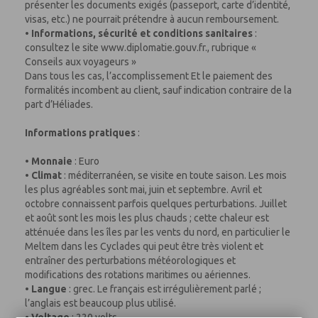
présenter les documents exigés (passeport, carte d’identité,
visas, etc.) ne pourrait prétendre à aucun remboursement.
•
Informations, sécurité et conditions sanitaires
:
consultez le site www.diplomatie.gouv.fr., rubrique «
Conseils aux voyageurs »
Dans tous les cas, l’accomplissement Et le paiement des
formalités incombent au client, sauf indication contraire de la
part d’Héliades.
Informations pratiques
:
•
Monnaie
: Euro
•
Climat
: méditerranéen, se visite en toute saison. Les mois
les plus agréables sont mai, juin et septembre. Avril et
octobre connaissent parfois quelques perturbations. Juillet
et août sont les mois les plus chauds ; cette chaleur est
atténuée dans les îles par les vents du nord, en particulier le
Meltem dans les Cyclades qui peut être très violent et
entraîner des perturbations météorologiques et
modifications des rotations maritimes ou aériennes.
•
Langue
: grec. Le français est irrégulièrement parlé ;
l’anglais est beaucoup plus utilisé.
•
Voltage
: 220 volts.