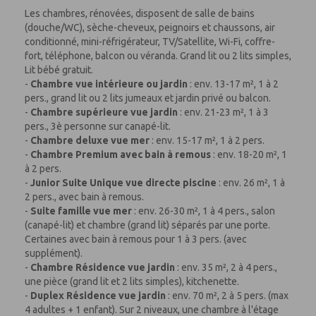
Les chambres, rénovées, disposent de salle de bains
(douche/WC), sèche-cheveux, peignoirs et chaussons, air
conditionné, mini-réfrigérateur, TV/Satellite, Wi-Fi, coffre-
fort, téléphone, balcon ou véranda. Grand lit ou 2 lits simples,
Lit bébé gratuit.
-
Chambre vue intérieure ou jardin
: env. 13-17 m², 1 à 2
pers., grand lit ou 2 lits jumeaux et jardin privé ou balcon.
-
Chambre supérieure vue jardin
: env. 21-23 m², 1 à 3
pers., 3è personne sur canapé-lit.
-
Chambre deluxe vue mer
: env. 15-17 m², 1 à 2 pers.
-
Chambre Premium avec bain à remous
: env. 18-20 m², 1
à 2 pers.
-
Junior Suite Unique vue directe piscine
: env. 26 m², 1 à
2 pers., avec bain à remous.
-
Suite famille vue mer
: env. 26-30 m², 1 à 4 pers., salon
(canapé-lit) et chambre (grand lit) séparés par une porte.
Certaines avec bain à remous pour 1 à 3 pers. (avec
supplément).
-
Chambre Résidence vue jardin
: env. 35 m², 2 à 4 pers.,
une pièce (grand lit et 2 lits simples), kitchenette.
-
Duplex Résidence vue jardin
: env. 70 m², 2 à 5 pers. (max
4 adultes + 1 enfant). Sur 2 niveaux, une chambre à l'étage