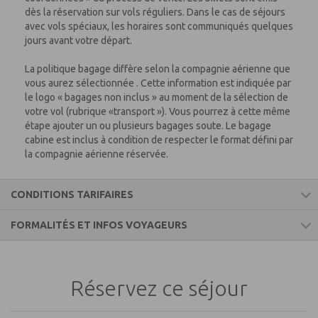
dès la réservation sur vols réguliers. Dans le cas de séjours
avec vols spéciaux, les horaires sont communiqués quelques
jours avant votre départ.
La politique bagage diffère selon la compagnie aérienne que
vous aurez sélectionnée . Cette information est indiquée par
le logo « bagages non inclus » au moment de la sélection de
votre vol (rubrique «transport »). Vous pourrez à cette même
étape ajouter un ou plusieurs bagages soute. Le bagage
cabine est inclus à condition de respecter le format défini par
la compagnie aérienne réservée.
CONDITIONS TARIFAIRES
FORMALITÉS ET INFOS VOYAGEURS
Ce prix comprend
Informations voyageurs
• Le transport aérien aller/retour par vol spécial, régulier ou
low-cost (direct ou avec escale)
Réservez ce séjour
• Les transferts aéroport / hôtel / aéroport
GRECE
• Le séjour selon la catégorie d'hébergement, de pension et