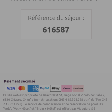
Si vous voyagez uniquement avec votre carte nationale
d’identité, vous pouvez télécharger et imprimer une
notice
multilingue
expliquant ces nouvelles règles.
Référence du séjour :
Pour de plus amples informations, prendre l’attache d’une
616587
représentation diplomatique ou consulaire.
Pour les ressortissants français mineurs, merci de prendre
connaissance des
formalités
en vigueur.
Les ressortissants étrangers ou possédant une double
nationalité doivent être en conformité avec les différentes
règlementations en vigueur et sont invités à consulter
ambassade ou consulat avant la réservation de leur voyage.
Paiement sécurisé
Ce site web est propriété de BravoNext SA, siège social Vicolo de’ Calvi 2,
6830 Chiasso, CH (n° d’immatriculation: CHE -115.704.228 et n° de TVA CHE
A noter :
-115.704.228). Le service de comparaison et de réservation de produits
"Vols", "Vol + Hôtel" et “Train + Hôtel” est offert par Viaggiare Srl,