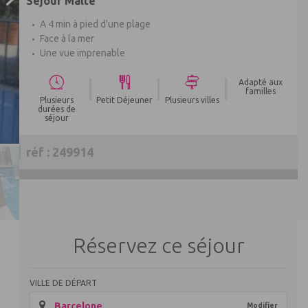
Séjour Malte
A 4 min à pied d'une plage
Face à la mer
Une vue imprenable
|
|
|
Adapté aux
familles
Plusieurs
Petit Déjeuner
Plusieurs villes
durées de
séjour
réf : 249914
Réservez ce séjour
VILLE DE DÉPART
Barcelone
Modifier