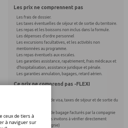
Les prix ne comprennent pas
Les frais de dossier.
Les taxes éventuelles de séjour et de sortie du territoire.
Les repas et les boissons non inclus dans la formule.
Les dépenses d'ordre personnel
Les excursions facultatives, et les activités non
mentionnées au programme.
Les repas éventuels aux escales.
Les garanties assistance, rapatriement, frais médicaux et
d'hospitalisation, assistance juridique et pénale.
Les garanties annulation, bagages, retard aérien.
Ce prix ne comprend pas -FLEXI
Les frais de dossier,
les éventuels frais de visa, taxes de séjour et de sortie du
territoire,
les éventuels frais de bagage facturés par la compagnie
e ceux de tiers à
aérienne (Nous vous invitons à vérifier directement
uer à naviguer sur
auprès de la compagnie)