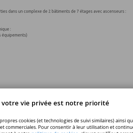
ties dans un complexe de 2 bâtiments de 7 étages avec ascenseurs :
ique :
es équipements)
votre vie privée est notre priorité
ropres cookies (et technologies de suivi similaires) ainsi qu
'une fenêtre donnant sur un couloir de lumière.
 et commerciales. Pour consentir à leur utilisation et contin