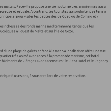
des maltais, Paceville propose une vie nocturne très animée mais aussi
use et estivale. A contrario, les touristes qui souhaitent se tenir à
e principale, pour visiter les petites îles de Gozo ou de Comino et y
les richesses des fonds marins méditerranéens tandis que les
ucoliques à l'ouest de Malte et sur l'ile de Gozo.
ed d'une plage de galets et face à la mer. Sa localisation offre une vue
 quartier très animé avec accès à la promenade maritime, cet hôtel
bâtiments de 7 étages avec ascenseurs : le Plaza Hotel et le Regency
brique Excursions, à souscrire lors de votre réservation.