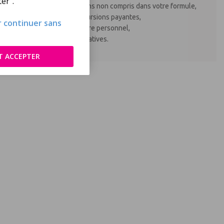
er".
les repas et boissons non compris dans votre formule,
les activités et excursions payantes,
ur continuer sans
les dépenses d'ordre personnel,
les garanties facultatives.
T ACCEPTER