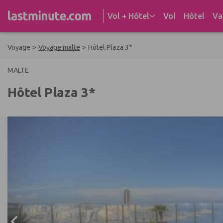
Aller au contenu
Vol + Hôtel
Vol
Hôtel
Va
Voyage
>
Voyage malte
>
Hôtel Plaza 3*
MALTE
Hôtel Plaza 3*