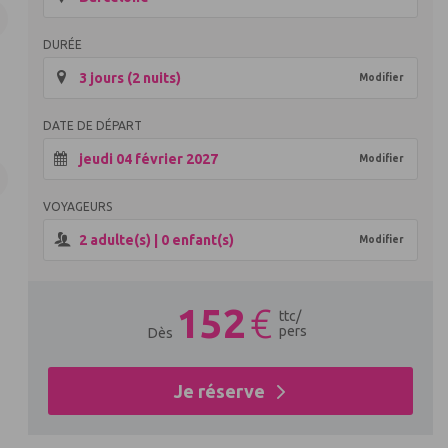
DURÉE
3 jours (2 nuits)
Modifier
DATE DE DÉPART
jeudi 04 février 2027
Modifier
VOYAGEURS
2
adulte(s) |
0
enfant(s)
Modifier
152
€
ttc
/
pers
Dès
Je réserve