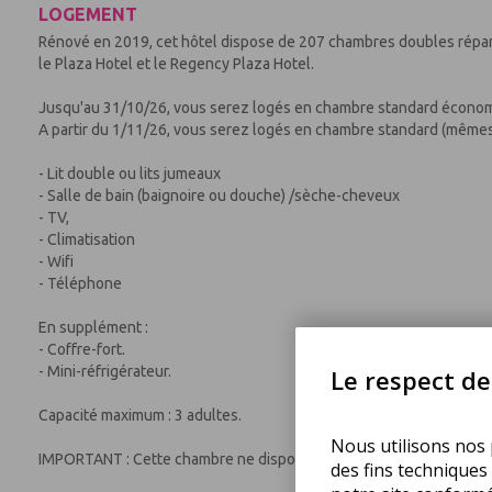
LOGEMENT
Rénové en 2019, cet hôtel dispose de 207 chambres doubles répar
le Plaza Hotel et le Regency Plaza Hotel.
Jusqu'au 31/10/26, vous serez logés en chambre standard économ
A partir du 1/11/26, vous serez logés en chambre standard (mêm
- Lit double ou lits jumeaux
- Salle de bain (baignoire ou douche) /sèche-cheveux
- TV,
- Climatisation
- Wifi
- Téléphone
En supplément :
- Coffre-fort.
- Mini-réfrigérateur.
Le respect de 
Capacité maximum : 3 adultes.
Nous utilisons nos p
IMPORTANT : Cette chambre ne dispose pas de balcon, seulement d
des fins techniques