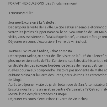
FORFAIT 4 EXCURSIONS (dès 7 nuits minimum)
178euros/adulte
Journée Excursion à La Valette :
Départ pour la visite de la ville. La cité est un ensemble étonnant 
verrez les jardins d'Upper Baracca, le nouveau musée de l'art MUZA 
visite, vous assisterez au "Malta Experience", un court métrage rem
Déjeuner en cours d'excursion (1 verre de vin inclus).
Journée Excursion à Mdina, Rabat et Mosta :
Départ pour Mdina, au coeur de l'île. Visite de la "Cité du Silence" 
plus impressionnants de l'île. L'ancienne capitale, ville historique
un dédale de rues étroites bordées de belles demeures patricienne
ruelles pour mieux comprendre l'histoire passionnante de Malte et 
quittant Mdina par la Porte des Grecs, nous visitons les catacombes
de Dingli.
Après le déjeuner, visite du jardin botanique de San Anton situé pr
Ensuite nous ferons un arrêt au centre d'artisanat à Ta'Qali et fin
Mosta, l'une des plus grandes d'Europe.
Déjeuner en cours d'excursions (1 verre de vin inclus).