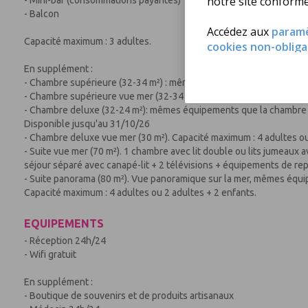
notre site conform
- Balcon
Accédez aux
param
Capacité maximum : 3 adultes.
cookies non-obliga
En supplément :
- Chambre supérieure (32-34 m²) : mêmes équipements que la chamb
- Chambre supérieure vue mer (32-34 m²). Capacité maximum : 4 adu
- Chambre deluxe (32-24 m²): mêmes équipements que la chambre co
Disponible jusqu'au 31/10/26
- Chambre deluxe vue mer (30 m²). Capacité maximum : 4 adultes ou
- Suite vue mer (70 m²). 1 chambre avec lit double ou lits jumeaux 
séjour séparé avec canapé-lit + 2 télévisions + équipements de re
- Suite panorama (80 m²). Vue panoramique sur la mer, mêmes équip
Capacité maximum : 4 adultes ou 2 adultes + 2 enfants.
EQUIPEMENTS
- Réception 24h/24
- Wifi gratuit
En supplément :
- Boutique de souvenirs et de produits artisanaux