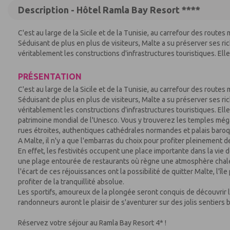
Description - Hôtel Ramla Bay Resort ****
C'est au large de la Sicile et de la Tunisie, au carrefour des routes
Séduisant de plus en plus de visiteurs, Malte a su préserver ses r
véritablement les constructions d'infrastructures touristiques. Elle e
PRÉSENTATION
C'est au large de la Sicile et de la Tunisie, au carrefour des routes
Séduisant de plus en plus de visiteurs, Malte a su préserver ses r
véritablement les constructions d'infrastructures touristiques. E
patrimoine mondial de l'Unesco. Vous y trouverez les temples mégal
rues étroites, authentiques cathédrales normandes et palais baro
A Malte, il n'y a que l'embarras du choix pour profiter pleinement d
En effet, les festivités occupent une place importante dans la vie 
une plage entourée de restaurants où règne une atmosphère chaleure
l'écart de ces réjouissances ont la possibilité de quitter Malte, l'îl
profiter de la tranquillité absolue.
Les sportifs, amoureux de la plongée seront conquis de découvrir 
randonneurs auront le plaisir de s'aventurer sur des jolis sentiers b
Réservez votre séjour au Ramla Bay Resort 4* !