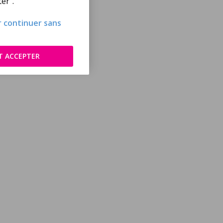
er".
ur continuer sans
T ACCEPTER