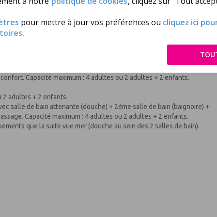
ément à notre
politique de cookies
, cliquez sur "Tout accept
ètres
pour mettre à jour vos préférences ou
cliquez ici po
toires.
TOU
re confort. Capacité maximum : 4 adultes ou 2 adultes + 2 enfants.
ltes ou 2 adultes + 2 enfants.
nfort. Capacité maximum : 4 adultes ou 2 adultes + 2 enfants.
 2 adultes + 2 enfants.
avec salle de bain attenante (douche) + 2ème salle de bain (baignoire) +
passage. Capacité maximum : 4 adultes ou 2 adultes + 2 enfants.
ements que la suite vue mer (douche au sein des 2 salles de bain).