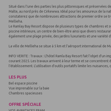
Situé dans l'une des parties les plus pittoresques et préservées de
Malte, au nord près de Cirkewwa. Idéal pour les amoureux de la natu
constaterez que de nombreuses attractions de premier ordre se trou
Mellieha.
Le Ramlay Bay Resort dispose de plusieurs types de chambres et su
piscine intérieure, un centre de bien-être ainsi que divers restauran
également une plage privée, des jardins luxuriants et une variété d'a
La ville de Mellieha se situe à 5 km et l'aéroport international de M
INFO VERITE : Travaux : L'hôtel Ramla Bay Resort fait l'objet d'un
courant 2025. Les travaux arrivent à leur terme et se concentrent dé
l'établissement. L'utilisation d'outils portatifs limite les nuisances
LES PLUS
Bel espace piscine
Vue imprenable sur la baie
Chambres spacieuses
OFFRE SPÉCIALE
VOS AVANTAGES FRAM