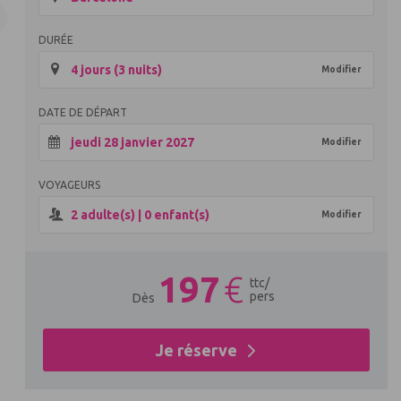
DURÉE
4 jours (3 nuits)
Modifier
DATE DE DÉPART
jeudi 28 janvier 2027
Modifier
VOYAGEURS
2
adulte(s) |
0
enfant(s)
Modifier
197
€
ttc
/
pers
Dès
Je réserve