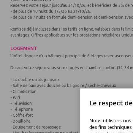
Réservez votre séjour jusqu'au 31/10/26, et bénéficiez de 5% de r
- de plus de 10 nuits du 1/5/26 au 31/10/26.
- de plus de 7 nuits en formule demi-pension et demi-pension ave
Remises déjà incluses dans les tarifs en ligne, valables dans la li
avantages. Offres applicables sur les prestations hôtelières uniq
LOGEMENT
L'hôtel dispose d'un bâtiment principal de 6 étages (avec ascenseur
Durant votre séjour vous serez logés en chambre confort (32-34 m²
- Lit double ou lits jumeaux
- Salle de bain avec douche ou baignoire / sèche-cheveux
- Climatisation
- Wifi
Le respect de 
- Télévision
- Téléphone
- Coffre-fort
Nous utilisons nos p
- Bouilloire
des fins techniques
- Equipement de repassage
- Mini-bar (consommations payantes)