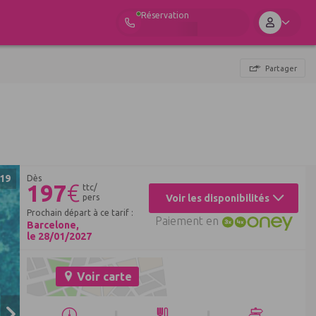
Réservation
Partager
19
Dès
197
€
ttc/
pers
Voir les disponibilités
Prochain départ à ce tarif :
Paiement en
Barcelone,
le 28/01/2027
Voir carte