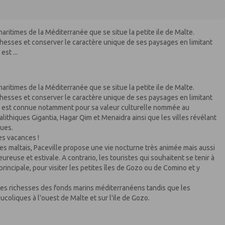
 maritimes de la Méditerranée que se situe la petite ile de Malte.
ichesses et conserver le caractère unique de ses paysages en limitant
st ...
 maritimes de la Méditerranée que se situe la petite ile de Malte.
ichesses et conserver le caractère unique de ses paysages en limitant
lle est connue notamment pour sa valeur culturelle nommée au
ithiques Gigantia, Hagar Qim et Menaidra ainsi que les villes révélant
ques.
es vacances !
des maltais, Paceville propose une vie nocturne très animée mais aussi
use et estivale. A contrario, les touristes qui souhaitent se tenir à
e principale, pour visiter les petites îles de Gozo ou de Comino et y
les richesses des fonds marins méditerranéens tandis que les
ucoliques à l'ouest de Malte et sur l'ile de Gozo.