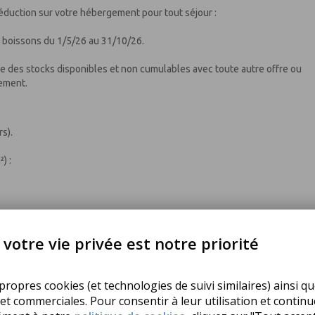
éduction sur votre hébergement pour tout séjour :
c boissons du 1/5/26 au 31/10/26.
mite des stocks disponibles et non cumulables avec toute autre offre ou
uement.
s).
) :
votre vie privée est notre priorité
ropres cookies (et technologies de suivi similaires) ainsi qu
 et commerciales. Pour consentir à leur utilisation et contin