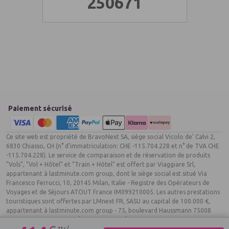
250671
Paiement sécurisé
Ce site web est propriété de BravoNext SA, siège social Vicolo de’ Calvi 2,
6830 Chiasso, CH (n° d’immatriculation: CHE -115.704.228 et n° de TVA CHE
-115.704.228). Le service de comparaison et de réservation de produits
"Vols", "Vol + Hôtel" et “Train + Hôtel” est offert par Viaggiare Srl,
appartenant à lastminute.com group, dont le siège social est situé Via
Francesco Ferrucci, 10, 20145 Milan, Italie - Registre des Opérateurs de
Voyages et de Séjours ATOUT France IM099210005. Les autres prestations
touristiques sont offertes par LMnext FR, SASU au capital de 100.000 €,
appartenant à lastminute.com group - 75, boulevard Haussmann 75008
Paris France. R.C.S Paris n° 809 437 072. N° TVA : FR36 809 437 072 - autre
ttc/
établissement 8 avenue Percier 75008 Paris, Garant: APST, Assurance RCP