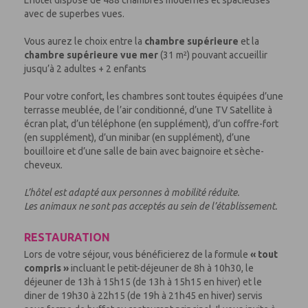
L’hôtel dispose de 488 chambres modernes et spacieuses
avec de superbes vues.
Vous aurez le choix entre la
chambre supérieure
et la
chambre supérieure vue mer
(31 m²) pouvant accueillir
jusqu’à 2 adultes + 2 enfants
Pour votre confort, les chambres sont toutes équipées d’une
terrasse meublée, de l’air conditionné, d’une TV Satellite à
écran plat, d’un téléphone (en supplément), d’un coffre-fort
(en supplément), d’un minibar (en supplément), d’une
bouilloire et d’une salle de bain avec baignoire et sèche-
cheveux.
L’hôtel est adapté aux personnes à mobilité réduite.
Les animaux ne sont pas acceptés au sein de l’établissement.
RESTAURATION
Lors de votre séjour, vous bénéficierez de la formule
« tout
compris »
incluant le petit-déjeuner de 8h à 10h30, le
déjeuner de 13h à 15h15 (de 13h à 15h15 en hiver) et le
diner de 19h30 à 22h15 (de 19h à 21h45 en hiver) servis