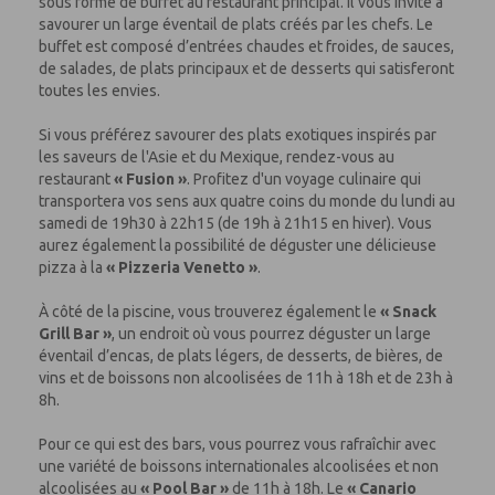
sous forme de buffet au restaurant principal. Il vous invite à
savourer un large éventail de plats créés par les chefs. Le
buffet est composé d’entrées chaudes et froides, de sauces,
de salades, de plats principaux et de desserts qui satisferont
toutes les envies.
Si vous préférez savourer des plats exotiques inspirés par
les saveurs de l'Asie et du Mexique, rendez-vous au
restaurant
« Fusion »
. Profitez d'un voyage culinaire qui
transportera vos sens aux quatre coins du monde du lundi au
samedi de 19h30 à 22h15 (de 19h à 21h15 en hiver). Vous
aurez également la possibilité de déguster une délicieuse
pizza à la
« Pizzeria Venetto »
.
À côté de la piscine, vous trouverez également le
« Snack
Grill Bar »
, un endroit où vous pourrez déguster un large
éventail d’encas, de plats légers, de desserts, de bières, de
vins et de boissons non alcoolisées de 11h à 18h et de 23h à
8h.
Pour ce qui est des bars, vous pourrez vous rafraîchir avec
une variété de boissons internationales alcoolisées et non
alcoolisées au
« Pool Bar »
de 11h à 18h. Le
« Canario