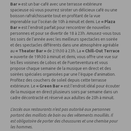
Bar »
est un bar-café avec une terrasse extérieure
spacieuse où vous pourrez siroter un délicieux café ou une
boisson rafraîchissante tout en profitant de la vue
imprenable sur l'océan de 10h à minuit et demi. Le
« Plaza
Bar »
est l’endroit parfait pour rencontrer de nouvelles
personnes et pour se divertir de 18 à 23h. Amusez-vous tous
les soirs de l'année avec les meilleurs spectacles en soirée
et des spectacles différents dans une atmosphère agréable
au
« Theater Bar »
de 21h30 à 23h. La
« Chill-Out Terrace
»
ouverte de 19h30 à minuit et demi, vous offre une vue sur
les îles voisines de Lobos et de Fuerteventura et vous
propose chaque semaine de la musique en direct et des
soirées spéciales organisées par une l’équipe d'animation.
Profitez des couchers de soleil depuis cette terrasse
extérieure. Le
« Green Bar »
est l’endroit idéal pour écouter
de la musique en direct plusieurs soirs par semaine dans un
cadre décontracté et réservé aux adultes de 20h à minuit.
L'accès aux restaurants n'est pas autorisé aux personnes
portant des maillots de bain ou des vêtements mouillés. Il
est obligatoire de porter des chaussures et une chemise pour
les hommes.