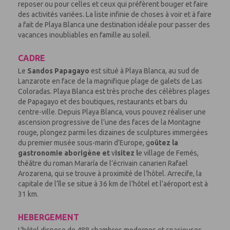
reposer ou pour celles et ceux qui préfèrent bouger et faire
des activités variées. La liste infinie de choses à voir et à faire
a fait de Playa Blanca une destination idéale pour passer des
vacances inoubliables en famille au soleil.
CADRE
Le
Sandos Papagayo
est situé à Playa Blanca, au sud de
Lanzarote en face de la magnifique plage de galets de Las
Coloradas. Playa Blanca est très proche des célèbres plages
de Papagayo et des boutiques, restaurants et bars du
centre-ville. Depuis Playa Blanca, vous pouvez réaliser une
ascension progressive de l’une des faces de la Montagne
rouge, plongez parmi les dizaines de sculptures immergées
du premier musée sous-marin d’Europe, g
oûtez la
gastronomie aborigène et
v
isitez l
e village de Femés,
théâtre du roman Mararía de l’écrivain canarien Rafael
Arozarena, qui se trouve à proximité de l’hôtel. Arrecife, la
capitale de l’île se situe à 36 km de l’hôtel et l’aéroport est à
31 km.
HEBERGEMENT