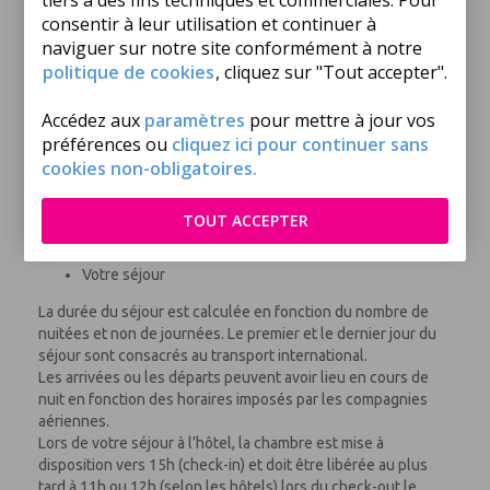
tiers à des fins techniques et commerciales. Pour
intérieur.
consentir à leur utilisation et continuer à
naviguer sur notre site conformément à notre
Bagages « spéciaux »
politique de cookies
, cliquez sur "Tout accepter".
Certains bagages considérés comme « spéciaux » (ex. :
planche de surf, club de golf, vélo, etc.) font l'objet d'un
Accédez aux
paramètres
pour mettre à jour vos
supplément à régler à l'aéroport et doivent faire l'objet d'une
préférences ou
cliquez ici pour continuer sans
demande préalable auprès du voyagiste. L'organisme en
cookies non-obligatoires.
charge des transferts entre l'aéroport et l'hôtel se réserve
également le droit d'appliquer un supplément pour le
transport des « bagages spéciaux ». Ce supplément sera à
TOUT ACCEPTER
régler directement sur place.
Votre séjour
La durée du séjour est calculée en fonction du nombre de
nuitées et non de journées. Le premier et le dernier jour du
séjour sont consacrés au transport international.
Les arrivées ou les départs peuvent avoir lieu en cours de
nuit en fonction des horaires imposés par les compagnies
aériennes.
Lors de votre séjour à l’hôtel, la chambre est mise à
disposition vers 15h (check-in) et doit être libérée au plus
tard à 11h ou 12h (selon les hôtels) lors du check-out le