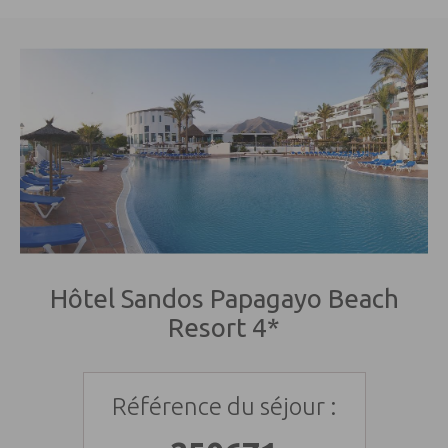
- Le transport d’un Galaxy Note 7 dans un avion est interdit
que ce soit en soute ou en cabine.
INFOS PRATIQUES :
- Décalage horaire : - 1h en été comme en hiver.
- Climat : Agréable toute l'année. Hiver doux et ensoleillé.
Printemps agréable.
- Langue : espagnol.
- Monnaie : l’Euro.
- Voltage: 220 Volts.
- Santé : Pas de vaccin obligatoire.
Hôtel Sandos Papagayo Beach
Resort 4*
Référence du séjour :