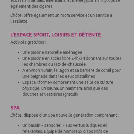
écossais, irlandais, américains, et même japonais. Il propose
également des cigares.
L'hôtel offre également un room service et un service à
l'assiette.
L'ESPACE SPORT, LOISIRS ET DÉTENTE
Activités gratuites :
Une piscine naturelle aménagée
Une piscine en accès libre 24h/24 donnant sur toutes
les chambres du rez-de-chaussée
A environ 10min, le lagon et sa barrière de corail pour
une baignade dans les eaux cristallines
Espace «forme» comprenant une salle de culture
physique, un sauna, un hammam, ainsi que des
douches et vestiaires (gratuit)
SPA
L'hôtel dispose d'un Spa nouvelle génération comprenant :
Un bassin « sensoriel » aux vertus ludiques et
relaxantes. Equipé de nombreux dispositifs de