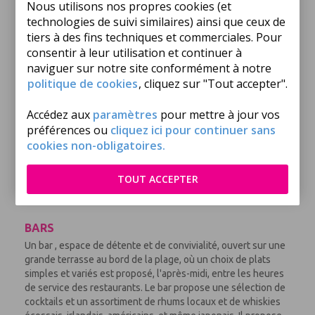
Nous utilisons nos propres cookies (et
technologies de suivi similaires) ainsi que ceux de
L'ESPACE RESTAURATION
tiers à des fins techniques et commerciales. Pour
Le restaurant propose à midi une carte variée de plats
consentir à leur utilisation et continuer à
élaborés avec finesse et simplicité et le soir une carte
naviguer sur notre site conformément à notre
gastronomique avec un vaste choix d'entrées, plats et
politique de cookies
, cliquez sur "Tout accepter".
desserts.
Les hôtes peuvent choisir de déjeuner ou dîner dehors, dans
Accédez aux
paramètres
pour mettre à jour vos
le jardin, sur les six balcons panoramiques et intimistes du
préférences ou
cliquez ici pour continuer sans
1er étage, sur la terrasse du 2ème étage surplombant
cookies non-obligatoires.
l'océan, ou à l'intérieur dans les très belles salles du premier
et du 2ème étage.
TOUT ACCEPTER
La demi-pension s'applique aussi bien au déjeuner qu'au
dîner. Certains plats sont avec supplément.
BARS
Un bar , espace de détente et de convivialité, ouvert sur une
grande terrasse au bord de la plage, où un choix de plats
simples et variés est proposé, l'après-midi, entre les heures
de service des restaurants. Le bar propose une sélection de
cocktails et un assortiment de rhums locaux et de whiskies