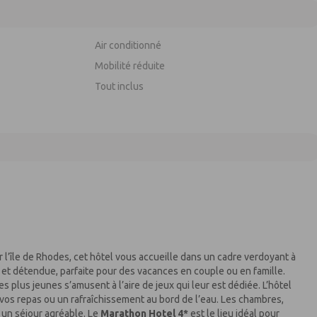
Air conditionné
Mobilité réduite
Tout inclus
r l’île de Rhodes, cet hôtel vous accueille dans un cadre verdoyant à
 et détendue, parfaite pour des vacances en couple ou en famille.
s plus jeunes s’amusent à l’aire de jeux qui leur est dédiée. L’hôtel
 vos repas ou un rafraîchissement au bord de l’eau. Les chambres,
 un séjour agréable. Le
Marathon Hotel 4*
est le lieu idéal pour