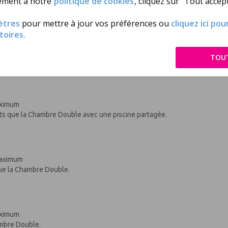
ément à notre
politique de cookies
, cliquez sur "Tout accept
maximum
ètres
pour mettre à jour vos préférences ou
cliquez ici po
toires.
 maximum
TOU
a Chambre Double.
maximum
s que la Chambre Double avec une piscine partagée.
 maximum
ue la Chambre Double.
maximum
mbre Double.