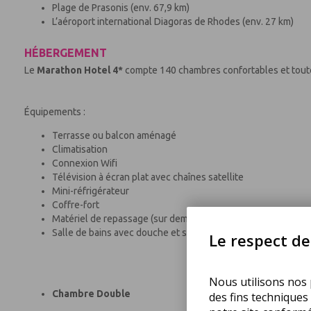
Plage de Prasonis (env. 67,9 km)
L’aéroport international Diagoras de Rhodes (env. 27 km)
HÉBERGEMENT
Le
Marathon Hotel 4*
compte 140 chambres confortables et tout
Équipements :
Terrasse ou balcon aménagé
Climatisation
Connexion Wifi
Télévision à écran plat avec chaînes satellite
Mini-réfrigérateur
Coffre-fort
Matériel de repassage (sur demande)
Salle de bains avec douche et sèche-cheveux
Le respect de 
Nous utilisons nos p
Chambre Double
des fins techniques