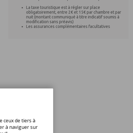
La taxe touristique est à régler sur place
obligatoirement, entre 2€ et 15€ par chambre et par
nuit (montant communiqué à titre indicatif soumis à
modification sans préavis)
Les assurances complémentaires facultatives
e ceux de tiers à
uer à naviguer sur