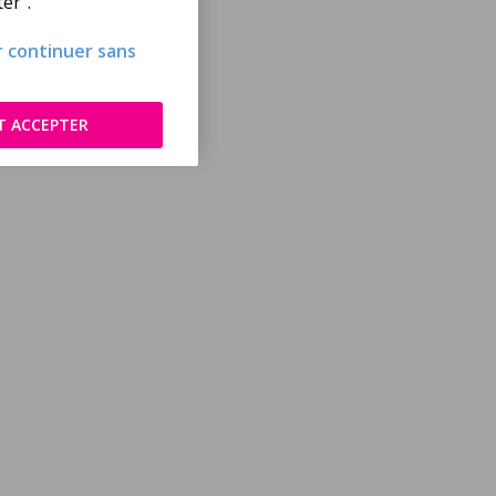
er".
ur continuer sans
T ACCEPTER