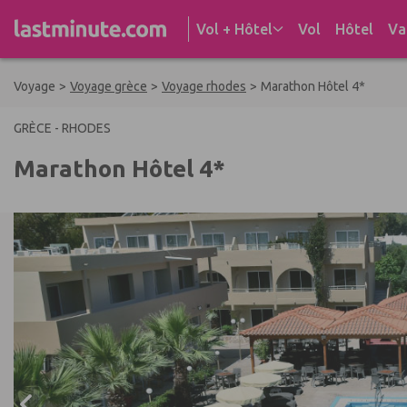
Aller au contenu
Vol + Hôtel
Vol
Hôtel
Va
Voyage
>
Voyage grèce
>
Voyage rhodes
>
Marathon Hôtel 4*
GRÈCE - RHODES
Marathon Hôtel 4*