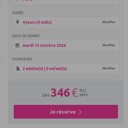
DURÉE
4 jours (3 nuits)
Modifier
DATE DE DÉPART
mardi 13 octobre 2026
Modifier
VOYAGEURS
2
adulte(s) |
0
enfant(s)
Modifier
346
€
ttc
/
pers
Dès
Je réserve