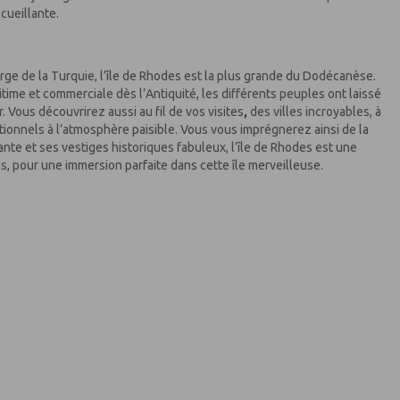
cueillante.
arge de la Turquie, l’île de Rhodes est la plus grande du Dodécanèse.
itime et commerciale dès l’Antiquité, les différents peuples ont laissé
. Vous découvrirez aussi au fil de vos visites
,
des villes incroyables, à
itionnels à l’atmosphère paisible. Vous vous imprégnerez ainsi de la
ante et ses vestiges historiques fabuleux, l’île de Rhodes est une
s, pour une immersion parfaite dans cette île merveilleuse.