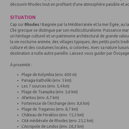
découvrir Rhodes tout en profitant d’une atmosphère paisible et ac
SITUATION
Cap sur
Rhodes
! Baignée par la Méditerranée et la mer Égée, au l
L’île grecque se distingue par son multiculturalisme. Puissance mar
un héritage culturel et un patrimoine architectural de grande valeur
la vie nocturne animée, des villages typiques, des petits ports trad
culture et des coutumes locales, si colorées. Avec sa nature luxuri
destination à nulle autre pareille. Laissez-vous guider par Ôvoyage
À proximité :
Plage de Kolymbia (env. 600 m)
Panagia Katholiki (env. 5 km)
Les 7 sources (env. 5,4 km)
Plage de Tsampika (env. 5,6 km)
Afantou (env. 6,7 km)
Forteresse de l'Archange (env. 8,6 km)
Plage de Traganou (env. 8,7 km)
Château de Ferakloo (env. 15,5 km)
Cité médiévale de Rhodes (env. 25,2 km)
L’Acropole de Lindos (env. 26,3 km)