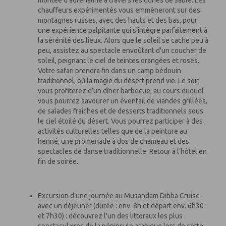
montée d'adrénaline à travers les dunes de sable. Les
chauffeurs expérimentés vous emmèneront sur des
montagnes russes, avec des hauts et des bas, pour
une expérience palpitante qui s'intègre parfaitement à
la sérénité des lieux. Alors que le soleil se cache peu à
peu, assistez au spectacle envoûtant d'un coucher de
soleil, peignant le ciel de teintes orangées et roses.
Votre safari prendra fin dans un camp bédouin
traditionnel, où la magie du désert prend vie. Le soir,
vous profiterez d’un dîner barbecue, au cours duquel
vous pourrez savourer un éventail de viandes grillées,
de salades fraîches et de desserts traditionnels sous
le ciel étoilé du désert. Vous pourrez participer à des
activités culturelles telles que de la peinture au
henné, une promenade à dos de chameau et des
spectacles de danse traditionnelle. Retour à l’hôtel en
fin de soirée.
Excursion d’une journée au Musandam Dibba Cruise
avec un déjeuner (durée : env. 8h et départ env. 6h30
et 7h30) : découvrez l'un des littoraux les plus