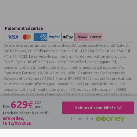
Paiement sécurisé
Ce site web est propriété de BravoNext SA, siège social Vicolo de’ Calvi 2,
6830 Chiasso, CH (n° d’immatriculation: CHE -115.704.228 et n° de TVA CHE
-115.704.228). Le service de comparaison et de réservation de produits
"Vols", "Vol + Hôtel" et “Train + Hôtel” est offert par Viaggiare Srl,
appartenant à lastminute.com group, dont le siège social est situé Via
Francesco Ferrucci, 10, 20145 Milan, Italie - Registre des Opérateurs de
Voyages et de Séjours ATOUT France IM099210005. Les autres prestations
touristiques sont offertes par LMnext FR, SASU au capital de 100.000 €,
appartenant à lastminute.com group - 75, boulevard Haussmann 75008
Paris France. R.C.S Paris n° 809 437 072. N° TVA : FR36 809 437 072 - autre
établissement 8 avenue Percier 75008 Paris, Garant: APST, Assurance RCP
629
€
ttc/
ALLIANZ 086 931 092, Registre des Opérateurs de Voyages et de Séjours
Dès
pers
Voir les disponibilités
ATOUT France IM092150005, agrément IATA n° 20-2 6439 2, ou par les
Prochain départ à ce tarif :
partenaires de les sociétés de lastminute.com group. Tous droits réservés
Bruxelles,
Paiement en
©2026 lastminute.com
le 12/08/2026