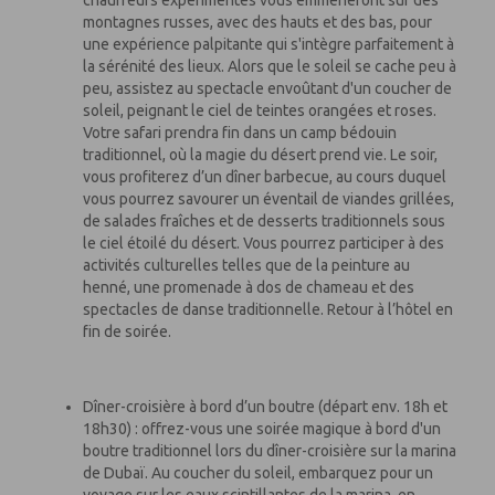
chauffeurs expérimentés vous emmèneront sur des
montagnes russes, avec des hauts et des bas, pour
une expérience palpitante qui s'intègre parfaitement à
la sérénité des lieux. Alors que le soleil se cache peu à
peu, assistez au spectacle envoûtant d'un coucher de
soleil, peignant le ciel de teintes orangées et roses.
Votre safari prendra fin dans un camp bédouin
traditionnel, où la magie du désert prend vie. Le soir,
vous profiterez d’un dîner barbecue, au cours duquel
vous pourrez savourer un éventail de viandes grillées,
de salades fraîches et de desserts traditionnels sous
le ciel étoilé du désert. Vous pourrez participer à des
activités culturelles telles que de la peinture au
henné, une promenade à dos de chameau et des
spectacles de danse traditionnelle. Retour à l’hôtel en
fin de soirée.
Dîner-croisière à bord d’un boutre (départ env. 18h et
18h30) : offrez-vous une soirée magique à bord d'un
boutre traditionnel lors du dîner-croisière sur la marina
de Dubaï. Au coucher du soleil, embarquez pour un