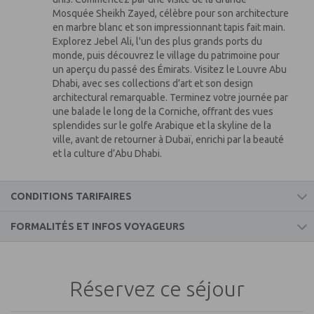
Mosquée Sheikh Zayed, célèbre pour son architecture
en marbre blanc et son impressionnant tapis fait main.
Explorez Jebel Ali, l'un des plus grands ports du
monde, puis découvrez le village du patrimoine pour
un aperçu du passé des Émirats. Visitez le Louvre Abu
Dhabi, avec ses collections d’art et son design
architectural remarquable. Terminez votre journée par
une balade le long de la Corniche, offrant des vues
splendides sur le golfe Arabique et la skyline de la
ville, avant de retourner à Dubaï, enrichi par la beauté
et la culture d’Abu Dhabi.
CONDITIONS TARIFAIRES
FORMALITÉS ET INFOS VOYAGEURS
Le prix comprend
Informations voyageurs
Les vols réguliers, spéciaux ou low-cost aller-retour
(billets émis dès la réservation sur vol low-cost) -
Réservez ce séjour
(escale possible à l'aller ou/et au retour)
EMIRATS ARABES UNIS
La taxe de solidarité et de carbone