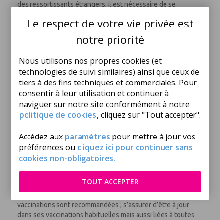
des ressortissants étrangers, il est nécessaire de se
renseigner auprès des organismes adéquats (consulats,
Le respect de votre vie privée est
ambassades…).
Les mineurs voyageant à l’étranger doivent justifier de leur
notre priorité
pièce d’identité (voir les conditions d’entrée du pays) et de
l’autorisation de sortie du territoire s’ils voyagent sans être
Nous utilisons nos propres cookies (et
accompagnés de leurs représentants légaux. Les mêmes
technologies de suivi similaires) ainsi que ceux de
règles s'appliquent aux bébés.
tiers à des fins techniques et commerciales. Pour
www.service-public.fr/particuliers/vosdroits/F1922
consentir à leur utilisation et continuer à
Les passagers en transit dans un pays différent de leur
naviguer sur notre site conformément à notre
destination finale sont priés de vérifier les formalités
d'entrée spécifiques à ce pays.
politique de cookies
, cliquez sur "Tout accepter".
Accédez aux
paramètres
pour mettre à jour vos
Santé
préférences ou
cliquez ici pour continuer sans
Un séjour à l’étranger implique pour tout voyageur de
cookies non-obligatoires.
prendre certaines précautions de santé. Renseignez-vous
auprès de votre médecin traitant et/ou dans un centre
TOUT ACCEPTER
hospitalier.
Aucune vaccination n’est obligatoire mais certaines
vaccinations sont recommandées ; s’assurer d’être à jour
dans ses vaccinations habituelles mais aussi liées à toutes