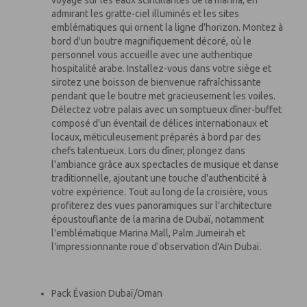
voyage sur les eaux scintillantes de la marina, en
admirant les gratte-ciel illuminés et les sites
emblématiques qui ornent la ligne d'horizon. Montez à
bord d'un boutre magnifiquement décoré, où le
personnel vous accueille avec une authentique
hospitalité arabe. Installez-vous dans votre siège et
sirotez une boisson de bienvenue rafraîchissante
pendant que le boutre met gracieusement les voiles.
Délectez votre palais avec un somptueux dîner-buffet
composé d'un éventail de délices internationaux et
locaux, méticuleusement préparés à bord par des
chefs talentueux. Lors du dîner, plongez dans
l'ambiance grâce aux spectacles de musique et danse
traditionnelle, ajoutant une touche d'authenticité à
votre expérience. Tout au long de la croisière, vous
profiterez des vues panoramiques sur l'architecture
époustouflante de la marina de Dubaï, notamment
l'emblématique Marina Mall, Palm Jumeirah et
l'impressionnante roue d'observation d'Ain Dubaï.
Pack Évasion Dubaï/Oman