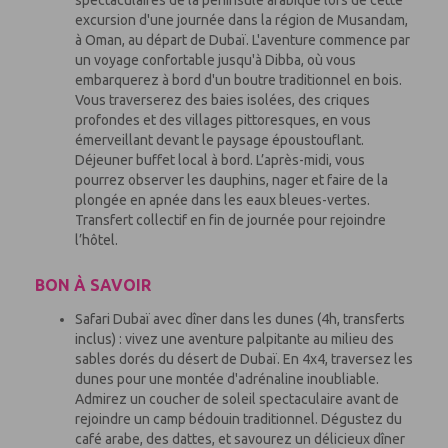
spectaculaires de la péninsule arabique lors de cette
excursion d'une journée dans la région de Musandam,
à Oman, au départ de Dubaï. L'aventure commence par
un voyage confortable jusqu'à Dibba, où vous
embarquerez à bord d'un boutre traditionnel en bois.
Vous traverserez des baies isolées, des criques
profondes et des villages pittoresques, en vous
émerveillant devant le paysage époustouflant.
Déjeuner buffet local à bord. L’après-midi, vous
pourrez observer les dauphins, nager et faire de la
plongée en apnée dans les eaux bleues-vertes.
Transfert collectif en fin de journée pour rejoindre
l’hôtel.
BON À SAVOIR
Safari Dubaï avec dîner dans les dunes (4h, transferts
inclus) : vivez une aventure palpitante au milieu des
sables dorés du désert de Dubaï. En 4x4, traversez les
dunes pour une montée d'adrénaline inoubliable.
Admirez un coucher de soleil spectaculaire avant de
rejoindre un camp bédouin traditionnel. Dégustez du
café arabe, des dattes, et savourez un délicieux dîner