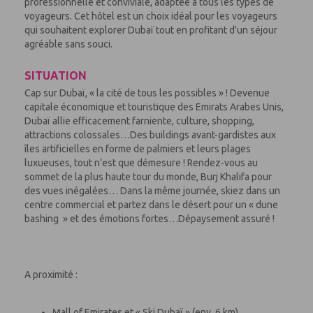
professionnelle et conviviale, adaptée à tous les types de
voyageurs. Cet hôtel est un choix idéal pour les voyageurs
qui souhaitent explorer Dubaï tout en profitant d'un séjour
agréable sans souci.
SITUATION
Cap sur Dubaï, « la cité de tous les possibles » ! Devenue
capitale économique et touristique des Emirats Arabes Unis,
Dubaï allie efficacement farniente, culture, shopping,
attractions colossales…Des buildings avant-gardistes aux
îles artificielles en forme de palmiers et leurs plages
luxueuses, tout n’est que démesure ! Rendez-vous au
sommet de la plus haute tour du monde, Burj Khalifa pour
des vues inégalées… Dans la même journée, skiez dans un
centre commercial et partez dans le désert pour un « dune
bashing » et des émotions fortes…Dépaysement assuré !
A proximité :
Mall of Emirates et « Ski Dubaï » (env. 6 km)