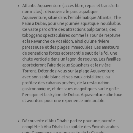
Atlantis Aquaventure (accès libre, repas et transferts
non inclus) : découvrez le parc aquatique
Aquaventure, situé dans l'emblématique Atlantis, The
Palm à Dubaï, pour une journée aquatique inoubliable.
Ce vaste parc offre des attractions palpitantes, des
toboggans spectaculaires comme la Tour de Neptune
et la Revanche de Poséidon, ainsi qu'une rivière
paresseuse et des plages immaculées. Les amateurs
de sensations fortes adoreront le saut de la foi, une
chute verticale dans un lagon de requins. Les familles
apprécieront l’aire de jeux Splashers et la rivière
Torrent. Détendez-vous sur la plage Aquaventure
avec son sable blanc et ses eaux cristallines, ou
profitez des cabanas privées, de la restauration
gastronomique, et des vues magnifiques sur le golfe
Persique et la skyline de Dubaï. Aquaventure allie luxe
et aventure pour une expérience mémorable.
Découverte d’Abu Dhabi : partez pour une journée
complète à Abu Dhabi, la capitale des Émirats arabes
unis. Commencez par une visite de la Grande