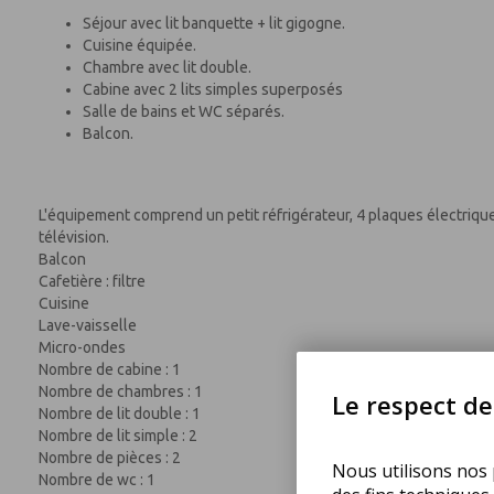
Séjour avec lit banquette + lit gigogne.
Cuisine équipée.
Chambre avec lit double.
Cabine avec 2 lits simples superposés
Salle de bains et WC séparés.
Balcon.
L'équipement comprend un petit réfrigérateur, 4 plaques électriques,
télévision.
Balcon
Cafetière : filtre
Cuisine
Lave-vaisselle
Micro-ondes
Nombre de cabine : 1
Nombre de chambres : 1
Le respect de 
Nombre de lit double : 1
Nombre de lit simple : 2
Nombre de pièces : 2
Nous utilisons nos p
Nombre de wc : 1