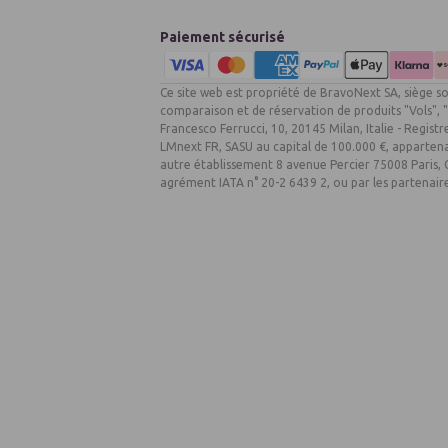
Paiement sécurisé
Ce site web est propriété de BravoNext SA, siège so
comparaison et de réservation de produits "Vols", "V
Francesco Ferrucci, 10, 20145 Milan, Italie - Regi
LMnext FR, SASU au capital de 100.000 €, appartena
autre établissement 8 avenue Percier 75008 Paris
agrément IATA n° 20-2 6439 2, ou par les partenair