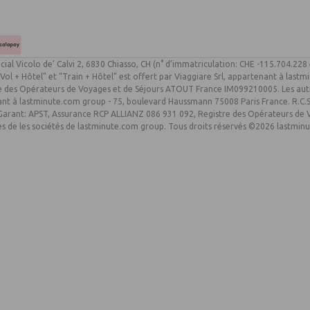
cial Vicolo de’ Calvi 2, 6830 Chiasso, CH (n° d’immatriculation: CHE -115.704.228
ol + Hôtel" et “Train + Hôtel” est offert par Viaggiare Srl, appartenant à lastmi
stre des Opérateurs de Voyages et de Séjours ATOUT France IM099210005. Les autr
nt à lastminute.com group - 75, boulevard Haussmann 75008 Paris France. R.C.S 
, Garant: APST, Assurance RCP ALLIANZ 086 931 092, Registre des Opérateurs d
es de les sociétés de lastminute.com group. Tous droits réservés ©2026 lastmin