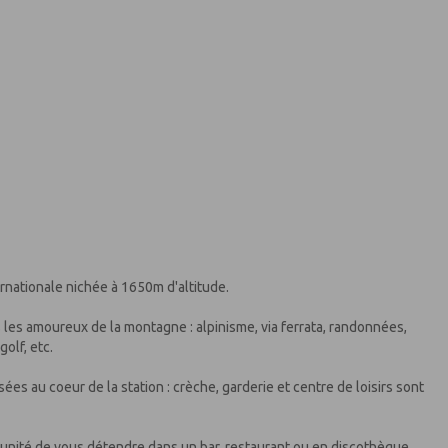
ernationale nichée à 1650m d'altitude.
us les amoureux de la montagne : alpinisme, via ferrata, randonnées,
olf, etc.
es au coeur de la station : crèche, garderie et centre de loisirs sont
tunité de vous détendre dans un bar, restaurant ou en discothèque.