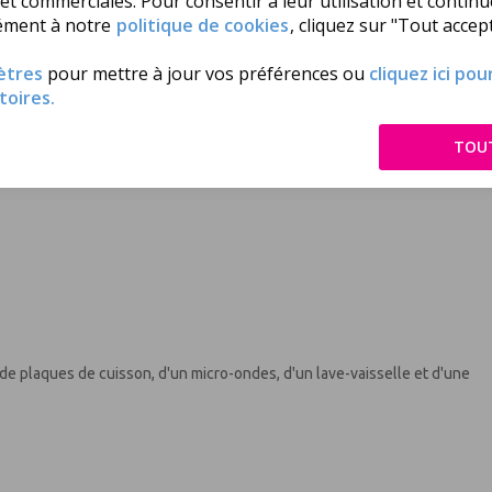
 et commerciales. Pour consentir à leur utilisation et contin
ément à notre
politique de cookies
, cliquez sur "Tout accept
ètres
pour mettre à jour vos préférences ou
cliquez ici po
toires.
TOU
, de plaques de cuisson, d'un micro-ondes, d'un lave-vaisselle et d'une