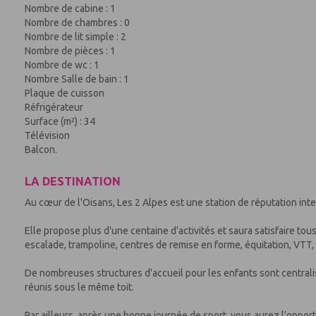
Nombre de cabine : 1
Nombre de chambres : 0
Nombre de lit simple : 2
Nombre de pièces : 1
Nombre de wc : 1
Nombre Salle de bain : 1
Plaque de cuisson
Réfrigérateur
Surface (m²) : 34
Télévision
Balcon.
LA DESTINATION
Au cœur de l'Oisans, Les 2 Alpes est une station de réputation int
Elle propose plus d'une centaine d'activités et saura satisfaire to
escalade, trampoline, centres de remise en forme, équitation, VTT, g
De nombreuses structures d'accueil pour les enfants sont centralisé
réunis sous le même toit.
Par ailleurs, après une bonne journée de sport, vous aurez l'oppor