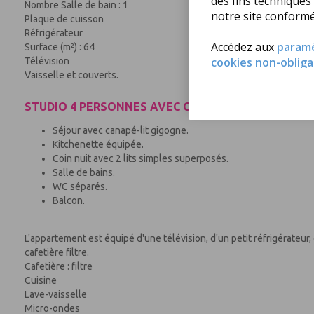
des fins techniques
Nombre Salle de bain : 1
notre site conform
Plaque de cuisson
Réfrigérateur
Accédez aux
param
Surface (m²) : 64
cookies non-obliga
Télévision
Vaisselle et couverts.
STUDIO 4 PERSONNES AVEC COIN NUIT
Séjour avec canapé-lit gigogne.
Kitchenette équipée.
Coin nuit avec 2 lits simples superposés.
Salle de bains.
WC séparés.
Balcon.
L'appartement est équipé d'une télévision, d'un petit réfrigérateur
cafetière filtre.
Cafetière : filtre
Cuisine
Lave-vaisselle
Micro-ondes