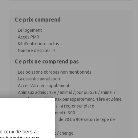
Ce prix comprend
Le logement
Accès PMR
Kit d'entretien : inclus
Nombre d'étoiles : 2
Ce prix ne comprend pas
Les boissons et repas non mentionnés
La garantie annulation
Accès Wifi : en supplément
Animaux admis : 12€ / animal / jour ou 65€ / animal /
semaine - 1 animal max par appartement, 1ère et 2ème
catégories interdites - à régler sur place
Caution (en supplement) : 300
Forfait ménage final : de 70€ à 90€ selon le type de
logement
e ceux de tiers à
Linge de lit : 16€ / lit / change