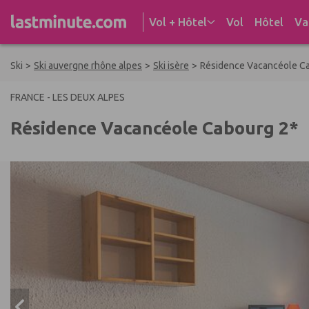
Aller au contenu
Vol + Hôtel
Vol
Hôtel
Va
Ski
>
Ski auvergne rhône alpes
>
Ski isère
>
Résidence Vacancéole C
FRANCE - LES DEUX ALPES
Résidence Vacancéole Cabourg 2*