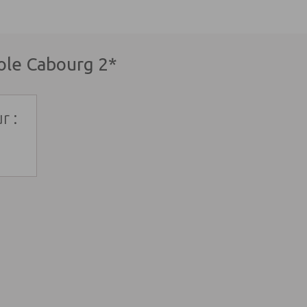
ole Cabourg 2*
r :