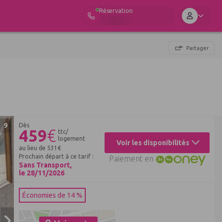
Réservation
Partager
9
Dès
459
€
ttc/
logement
Voir les disponibilités
au lieu de
531
€
Prochain départ à ce tarif :
Paiement en
Sans Transport,
le 28/11/2026
Économies de 14 %