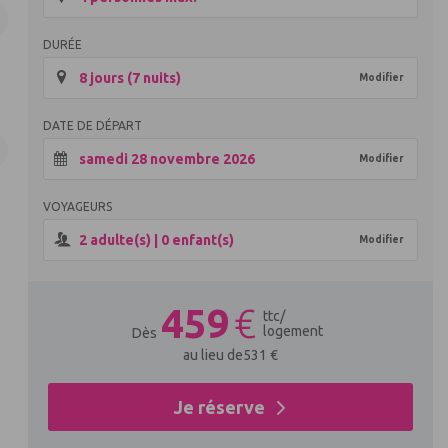
DURÉE
8 jours (7 nuits)
Modifier
DATE DE DÉPART
samedi 28 novembre 2026
Modifier
VOYAGEURS
2
adulte(s) |
0
enfant(s)
Modifier
459
€
ttc
/
logement
Dès
au lieu de
531
€
Je réserve