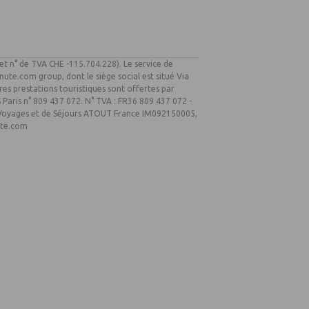
 et n° de TVA CHE -115.704.228). Le service de
nute.com group, dont le siège social est situé Via
es prestations touristiques sont offertes par
Paris n° 809 437 072. N° TVA : FR36 809 437 072 -
e Voyages et de Séjours ATOUT France IM092150005,
ute.com