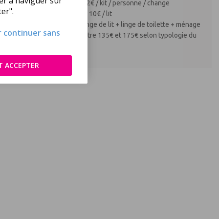
uer à naviguer sur
Linge de toilette : 12€ / kit / personne / change
er".
Lits faits à l'arrivée : 10€ / lit
Service prestige : linge de lit + linge de toilette + ménage
ur continuer sans
de fin de séjour : entre 135€ et 175€ selon typologie du
logement
T ACCEPTER