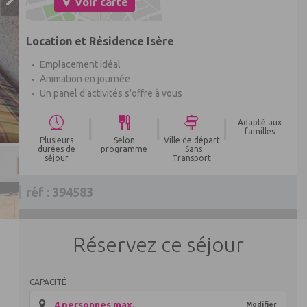
Voir carte
Location et Résidence Isère
Emplacement idéal
Animation en journée
Un panel d'activités s'offre à vous
|
|
|
Adapté aux
familles
Plusieurs
Selon
Ville de départ
durées de
programme
: Sans
séjour
Transport
réf : 394583
Réservez ce séjour
CAPACITÉ
4 personnes max.
Modifier