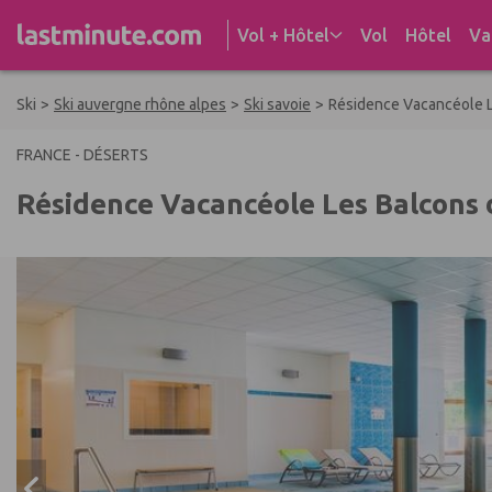
Aller au contenu
Vol + Hôtel
Vol
Hôtel
Va
Ski
>
Ski auvergne rhône alpes
>
Ski savoie
>
Résidence Vacancéole L
FRANCE - DÉSERTS
Résidence Vacancéole Les Balcons 