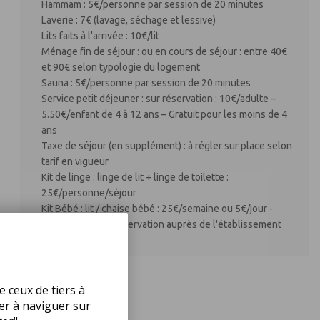
Hammam : 5€/personne par session de 20 minutes
Laverie : 7€ (lavage, séchage et lessive)
Lits faits à l'arrivée : 10€/lit
Ménage fin de séjour : ou en cours de séjour : entre 40€
et 90€ selon typologie du logement
Sauna : 5€/personne par session de 20 minutes
Service petit déjeuner : sur réservation : 10€/adulte –
5.50€/enfant de 4 à 12 ans – Gratuit pour les moins de 4
ans
Taxe de séjour (en supplément) : à régler sur place selon
tarif en vigueur
Kit de linge : linge de lit + linge de toilette :
25€/personne/séjour
Kit Bébé : lit / chaise bébé : 25€/semaine ou 5€/jour -
uniquement sur réservation auprès de l'établissement
e ceux de tiers à
uer à naviguer sur