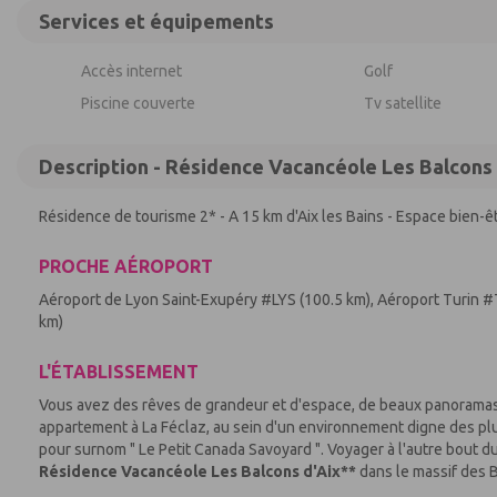
Services et équipements
Accès internet
Golf
Piscine couverte
Tv satellite
Description - Résidence Vacancéole Les Balcons 
Résidence de tourisme 2* - A 15 km d'Aix les Bains - Espace bien-êt
PROCHE AÉROPORT
Aéroport de Lyon Saint-Exupéry #LYS (100.5 km), Aéroport Turin #
km)
L'ÉTABLISSEMENT
Vous avez des rêves de grandeur et d'espace, de beaux panoramas 
appartement à La Féclaz, au sein d'un environnement digne des plu
pour surnom " Le Petit Canada Savoyard ". Voyager à l'autre bout d
Résidence Vacancéole Les Balcons d'Aix**
dans le massif des