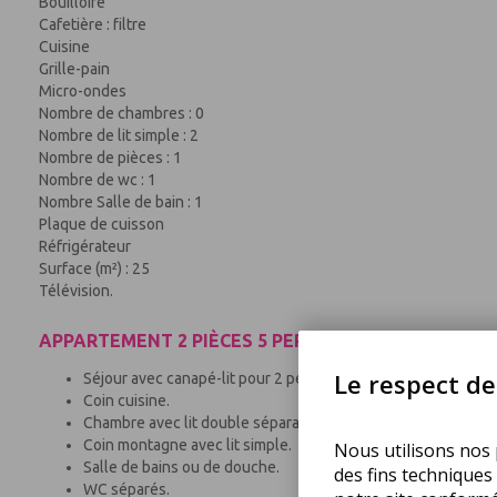
Bouilloire
Cafetière : filtre
Cuisine
Grille-pain
Micro-ondes
Nombre de chambres : 0
Nombre de lit simple : 2
Nombre de pièces : 1
Nombre de wc : 1
Nombre Salle de bain : 1
Plaque de cuisson
Réfrigérateur
Surface (m²) : 25
Télévision.
APPARTEMENT 2 PIÈCES 5 PERSONNES AVEC COIN N
Le respect de 
Séjour avec canapé-lit pour 2 personnes.
Coin cuisine.
Chambre avec lit double séparable.
Coin montagne avec lit simple.
Nous utilisons nos p
Salle de bains ou de douche.
des fins techniques
WC séparés.