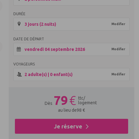
DURÉE
3 jours (2 nuits)
Modifier
DATE DE DÉPART
vendredi 04 septembre 2026
Modifier
VOYAGEURS
2
adulte(s) |
0
enfant(s)
Modifier
79
€
ttc
/
logement
Dès
au lieu de
98
€
Je réserve