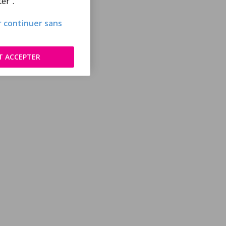
er".
ur continuer sans
T ACCEPTER