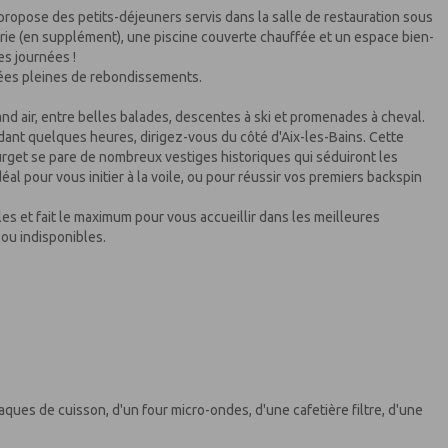
 propose des petits-déjeuners servis dans la salle de restauration sous
gerie (en supplément), une piscine couverte chauffée et un espace bien-
es journées !
irées pleines de rebondissements.
nd air, entre belles balades, descentes à ski et promenades à cheval.
dant quelques heures, dirigez-vous du côté d'Aix-les-Bains. Cette
urget se pare de nombreux vestiges historiques qui séduiront les
 pour vous initier à la voile, ou pour réussir vos premiers backspin
et fait le maximum pour vous accueillir dans les meilleures
ou indisponibles.
aques de cuisson, d'un four micro-ondes, d'une cafetière filtre, d'une