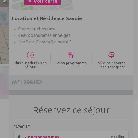
Voir carte
Location et Résidence Savoie
Grandeur et espace
Beaux panoramas enneigés
" Le Petit Canada Savoyard "
|
|
Plusieurs durées de
Selon programme
Ville de départ :
séjour
Sans Transport
réf : 398452
Réservez ce séjour
CAPACITÉ
2 personnes max.
Modifier