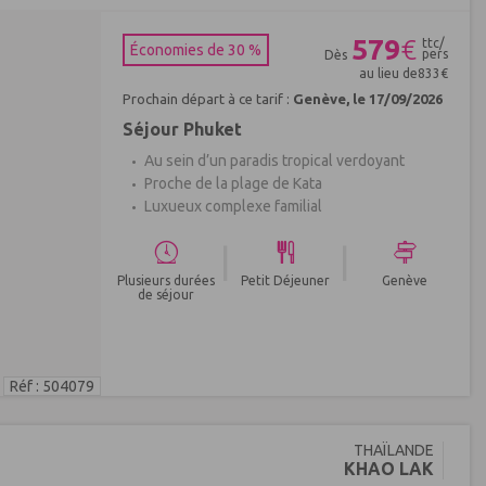
579
€
ttc/
Économies de 30 %
pers
Dès
au lieu de
833
€
Prochain départ à ce tarif :
Genève, le 17/09/2026
Séjour Phuket
Au sein d’un paradis tropical verdoyant
Proche de la plage de Kata
Luxueux complexe familial
|
|
Plusieurs durées
Petit Déjeuner
Genève
de séjour
Réf : 504079
THAÏLANDE
KHAO LAK