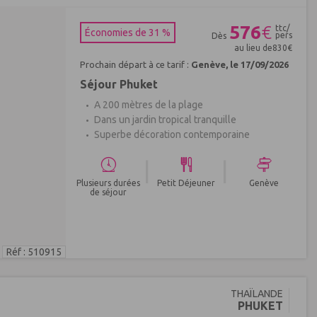
576
€
ttc/
Économies de 31 %
pers
Dès
au lieu de
830
€
Prochain départ à ce tarif :
Genève, le 17/09/2026
Séjour Phuket
A 200 mètres de la plage
Dans un jardin tropical tranquille
Superbe décoration contemporaine
|
|
Plusieurs durées
Petit Déjeuner
Genève
de séjour
Réf : 510915
THAÏLANDE
PHUKET