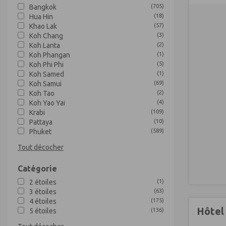
Bangkok
(
705
)
Hua Hin
(
18
)
Khao Lak
(
57
)
Koh Chang
(
3
)
Koh Lanta
(
2
)
Koh Phangan
(
1
)
Koh Phi Phi
(
5
)
Koh Samed
(
1
)
Koh Samui
(
69
)
Koh Tao
(
2
)
Koh Yao Yai
(
4
)
Krabi
(
109
)
Pattaya
(
10
)
Phuket
(
589
)
Tout décocher
Catégorie
2 étoiles
(
1
)
3 étoiles
(
63
)
4 étoiles
(
175
)
Hôtel
5 étoiles
(
136
)