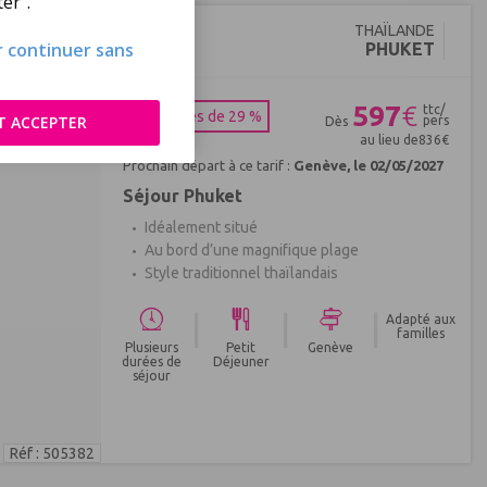
er".
THAÏLANDE
ur continuer sans
PHUKET
597
€
ttc/
Économies de 29 %
T ACCEPTER
pers
Dès
au lieu de
836
€
Prochain départ à ce tarif :
Genève, le 02/05/2027
Séjour Phuket
Idéalement situé
Au bord d’une magnifique plage
Style traditionnel thaïlandais
|
|
|
Adapté aux
familles
Plusieurs
Petit
Genève
durées de
Déjeuner
séjour
Réf : 505382