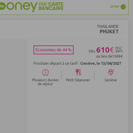
?
THAÏLANDE
PHUKET
610
€
ttc/
Économies de 44 %
pers
Dès
au lieu de
1088
€
Prochain départ à ce tarif :
Genève, le 13/04/2027
|
|
Plusieurs durées
Petit Déjeuner
Genève
de séjour