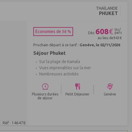
THAÏLANDE
PHUKET
608
€
ttc/
Économies de 36 %
pers
Dès
au lieu de
943
€
Prochain départ à ce tarif :
Genève, le 02/11/2026
Séjour Phuket
Sur la plage de Kamala
Vues imprenables sur la mer
Nombreuses activités
|
|
Plusieurs durées
Petit Déjeuner
Genève
de séjour
Réf : 146478