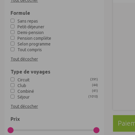
Tout décocher
Formule
Sans repas
Petit-déjeuner
Demi-pension
Pension complète
Selon programme
Tout compris
Tout décocher
Type de voyages
Circuit
(
391
)
Club
(
44
)
Combiné
(
41
)
Séjour
(
1010
)
Tout décocher
Prix
Paiem