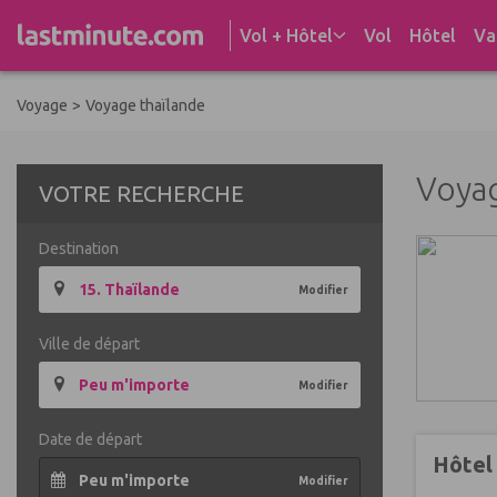
Aller au contenu
Vol + Hôtel
Vol
Hôtel
Va
Voyage
>
Voyage thaïlande
Voya
VOTRE RECHERCHE
Destination
15. Thaïlande
Modifier
Ville de départ
Peu m'importe
Modifier
Date de départ
Hôtel
Peu m'importe
Modifier