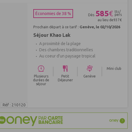
585
€
ttc/
Économies de 38 %
pers
Dès
au lieu de
937
€
Prochain départ à ce tarif :
Genève, le 02/10/2026
Séjour Khao Lak
A proximité de la plage
Des chambres traditionnelles
Au coeur d'un paysage tropical
|
|
|
Mini club
Plusieurs
Petit
Genève
durées de
Déjeuner
séjour
Réf : 210120
?