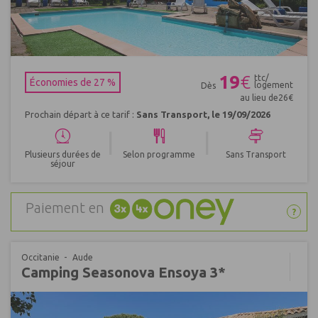
Réf : 398128
19
€
ttc/
Économies de 27 %
logement
Dès
au lieu de
26
€
Prochain départ à ce tarif :
Sans Transport, le 19/09/2026
|
|
Plusieurs durées de
Selon programme
Sans Transport
séjour
Paiement en
?
Occitanie
Aude
Camping Seasonova Ensoya 3*