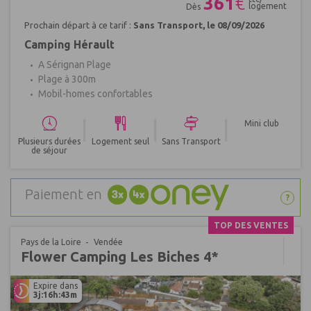
361
€
logement
Dès
Prochain départ à ce tarif :
Sans Transport, le 08/09/2026
Camping Hérault
A Sérignan Plage
Plage à 300m
Mobil-homes confortables
|
|
|
Mini club
Plusieurs durées
Logement seul
Sans Transport
de séjour
Paiement en
?
TOP DES VENTES
Pays de la Loire
Vendée
Flower Camping Les Biches 4*
Expire dans
3j:16h:43m