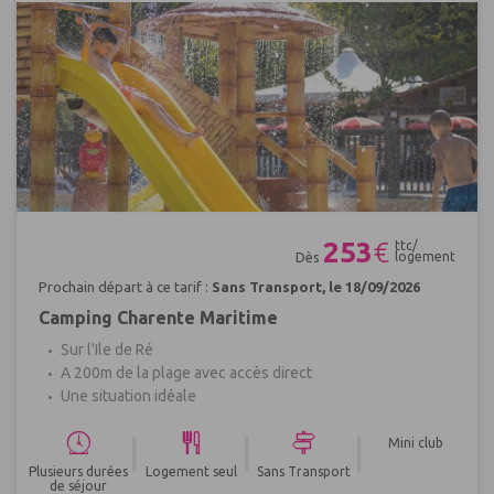
Réf : 402133
253
€
ttc/
logement
Dès
Prochain départ à ce tarif :
Sans Transport, le 18/09/2026
Camping Charente Maritime
Sur l'Ile de Ré
A 200m de la plage avec accès direct
Une situation idéale
|
|
|
Mini club
Plusieurs durées
Logement seul
Sans Transport
de séjour