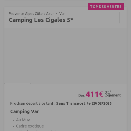
TOP DES VENTES
Provence Alpes Côte d'Azur
Var
Camping Les Cigales 5*
Réf : 689707
411
€
ttc/
logement
Dès
Prochain départ à ce tarif :
Sans Transport, le 29/08/2026
Camping Var
Au Muy
Cadre exotique