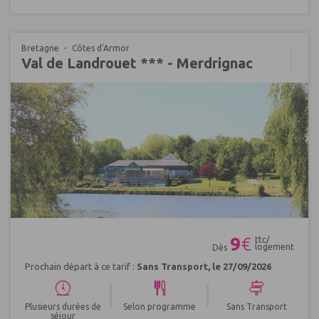
Bretagne
Côtes d'Armor
Val de Landrouet *** - Merdrignac
Réf : 481713
9
€
ttc/
logement
Dès
Prochain départ à ce tarif :
Sans Transport, le 27/09/2026
|
|
Plusieurs durées de
Selon programme
Sans Transport
séjour