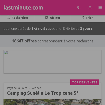
Aller au contenu
Rechercher
Affiner
Trier
1-5 nuits
2 jours
pour une durée de
avec une fléxibilité de
.
18647 offres
correspondant à votre recherche
TOP DES VENTES
Pays de la Loire
Vendée
Camping Sunêlia Le Tropicana 5*