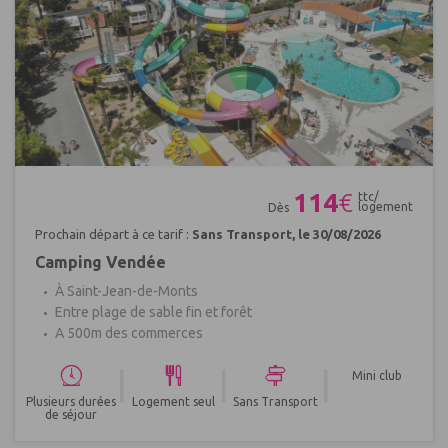
Réf : 403927
114
€
ttc/
logement
Dès
Prochain départ à ce tarif :
Sans Transport, le 30/08/2026
Camping Vendée
À Saint-Jean-de-Monts
Entre plage de sable fin et forêt
A 500m des commerces
|
|
|
Mini club
Plusieurs durées
Logement seul
Sans Transport
de séjour