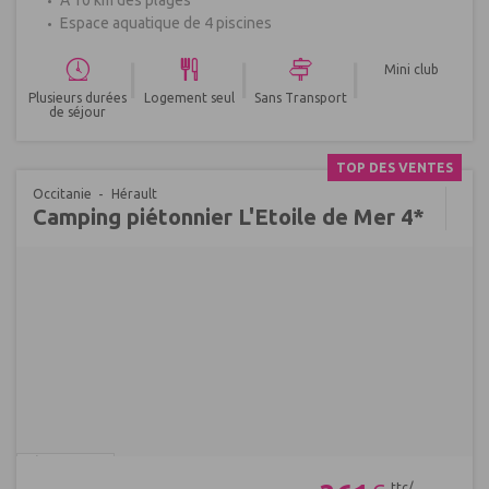
A 10 km des plages
Espace aquatique de 4 piscines
|
|
|
Mini club
Plusieurs durées
Logement seul
Sans Transport
de séjour
TOP DES VENTES
Occitanie
Hérault
Camping piétonnier L'Etoile de Mer 4*
Réf : 689675
ttc/