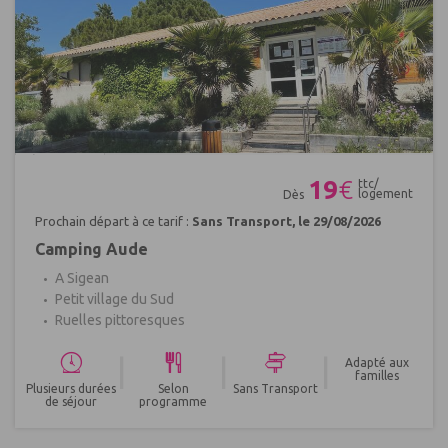
Réf : 631434
19
€
ttc/
logement
Dès
Prochain départ à ce tarif :
Sans Transport, le 29/08/2026
Camping Aude
A Sigean
Petit village du Sud
Ruelles pittoresques
|
|
|
Adapté aux
familles
Plusieurs durées
Selon
Sans Transport
de séjour
programme