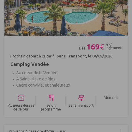
Réf : 400213
169
€
ttc/
logement
Dès
Prochain départ à ce tarif :
Sans Transport, le 04/09/2026
Camping Vendée
Au coeur de la Vendée
A Saint Hilaire de Riez
Cadre convivial et chaleureux
|
|
|
Mini club
Plusieurs durées
Selon
Sans Transport
de séjour
programme
Provence Alpes Côte d'Azur
Var