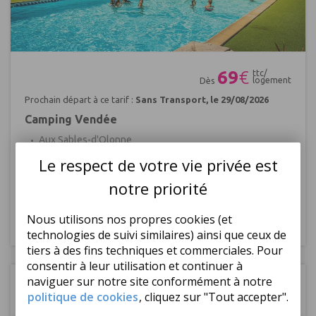
Réf : 449877
69
€
ttc/
logement
Dès
Prochain départ à ce tarif :
Sans Transport, le 29/08/2026
Camping Vendée
Aux Sables-d'Olonne
Mer à 300m
Le respect de votre vie privée est
Parc aquatique
notre priorité
|
|
|
Mini club
Nous utilisons nos propres cookies (et
Plusieurs durées
Selon
Sans Transport
de séjour
programme
technologies de suivi similaires) ainsi que ceux de
tiers à des fins techniques et commerciales. Pour
consentir à leur utilisation et continuer à
naviguer sur notre site conformément à notre
Nouvelle Aquitaine
Charente Maritime
Camping L'Anse des Pins 4*
politique de cookies
, cliquez sur "Tout accepter".