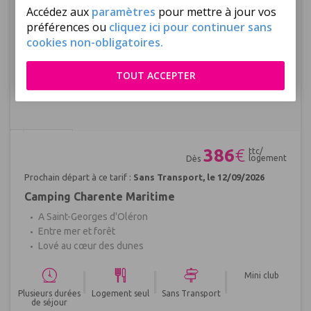
Accédez aux
paramètres
pour mettre à jour vos
préférences ou
cliquez ici pour continuer sans
cookies non-obligatoires.
TOUT ACCEPTER
Réf : 689733
386
€
ttc/
logement
Dès
Prochain départ à ce tarif :
Sans Transport, le 12/09/2026
Camping Charente Maritime
A Saint-Georges d'Oléron
Entre mer et forêt
Lové au cœur des dunes
|
|
|
Mini club
Plusieurs durées
Logement seul
Sans Transport
de séjour