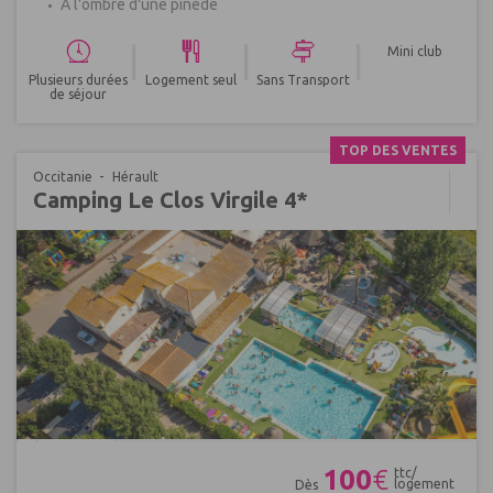
A l'ombre d'une pinède
|
|
|
Mini club
Plusieurs durées
Logement seul
Sans Transport
de séjour
TOP DES VENTES
Occitanie
Hérault
Camping Le Clos Virgile 4*
Réf : 401903
100
€
ttc/
logement
Dès