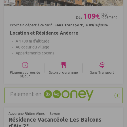
Réf : 484559
109
€
ttc/
logement
Dès
Prochain départ à ce tarif :
Sans Transport, le 09/09/2026
Location et Résidence Andorre
A 1700 m d'altitude
Au coeur du village
Appartements cocons
|
|
Plusieurs durées de
Selon programme
Sans Transport
séjour
Paiement en
?
Auvergne Rhône Alpes
Savoie
Résidence Vacancéole Les Balcons
d'Aix 2*