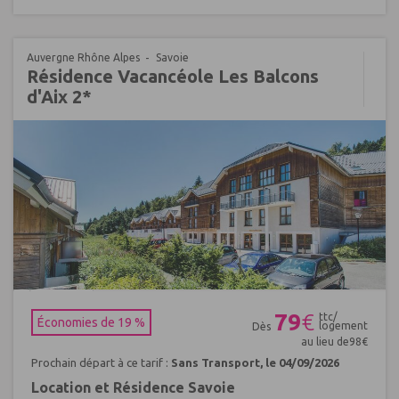
Auvergne Rhône Alpes
Savoie
Résidence Vacancéole Les Balcons
d'Aix 2*
Réf : 398452
79
€
ttc/
Économies de 19 %
logement
Dès
au lieu de
98
€
Prochain départ à ce tarif :
Sans Transport, le 04/09/2026
Location et Résidence Savoie