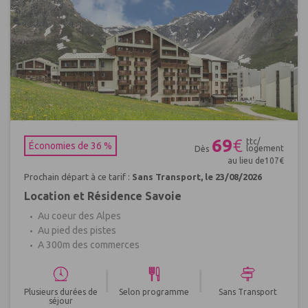
Réf : 397983
69
€
ttc/
Économies de 36 %
logement
Dès
au lieu de
107
€
Prochain départ à ce tarif :
Sans Transport, le 23/08/2026
Location et Résidence Savoie
Au coeur des Alpes
Au pied des pistes
A 300m des commerces
|
|
Plusieurs durées de
Selon programme
Sans Transport
séjour