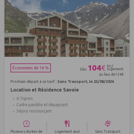
Réf : 402261
104
€
ttc/
Économies de 16 %
logement
Dès
au lieu de
124
€
Prochain départ à ce tarif :
Sans Transport, le 23/08/2026
Location et Résidence Savoie
A Tignes
Cadre paisible et dépaysant
Séjour ressourçant
|
|
Plusieurs durées de
Logement seul
Sans Transport