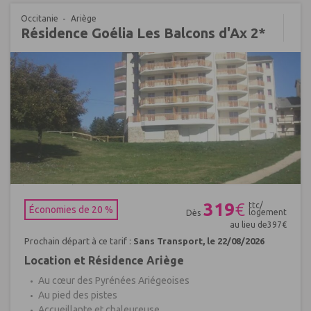
Occitanie
Ariège
Résidence Goélia Les Balcons d'Ax 2*
Réf : 576301
319
€
ttc/
Économies de 20 %
logement
Dès
au lieu de
397
€
Prochain départ à ce tarif :
Sans Transport, le 22/08/2026
Location et Résidence Ariège
Au cœur des Pyrénées Ariégeoises
Au pied des pistes
Accueillante et chaleureuse