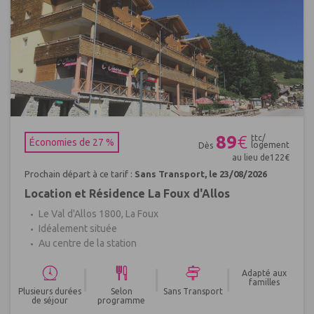
Réf : 398540
89
€
ttc/
Économies de 27 %
logement
Dès
au lieu de
122
€
Prochain départ à ce tarif :
Sans Transport, le 23/08/2026
Location et Résidence La Foux d'Allos
Le Val d'Allos 1800, La Foux
Idéalement située
Au centre de la station
|
|
|
Adapté aux
familles
Plusieurs durées
Selon
Sans Transport
de séjour
programme