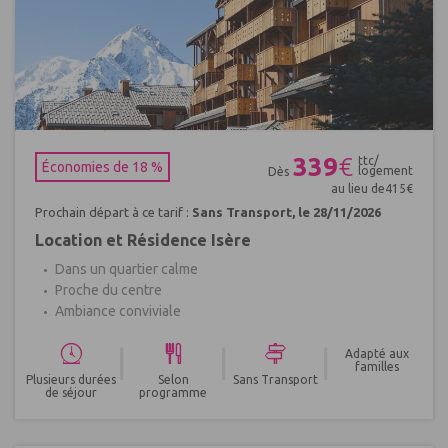
Réf : 394582
339
€
ttc/
Économies de 18 %
logement
Dès
au lieu de
415
€
Prochain départ à ce tarif :
Sans Transport, le 28/11/2026
Location et Résidence Isère
Dans un quartier calme
Proche du centre
Ambiance conviviale
|
|
|
Adapté aux
familles
Plusieurs durées
Selon
Sans Transport
de séjour
programme