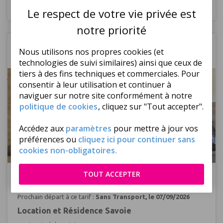
Plusieurs durées de
Logement seul
Sans Transport
séjour
Le respect de votre vie privée est
notre priorité
Auvergne Rhône Alpes
Savoie
Nous utilisons nos propres cookies (et
Studio Le Refuge 2*
technologies de suivi similaires) ainsi que ceux de
tiers à des fins techniques et commerciales. Pour
consentir à leur utilisation et continuer à
naviguer sur notre site conformément à notre
politique de cookies
, cliquez sur "Tout accepter".
Accédez aux
paramètres
pour mettre à jour vos
préférences ou
cliquez ici pour continuer sans
cookies non-obligatoires.
Réf : 528197
TOUT ACCEPTER
119
€
ttc/
logement
Dès
Prochain départ à ce tarif :
Sans Transport, le 07/09/2026
Location et Résidence Savoie