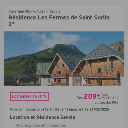
Auvergne Rhône Alpes
Savoie
Résidence Les Fermes de Saint Sorlin
2*
Réf : 394255
209
€
ttc/
Économies de 30 %
logement
Dès
au lieu de
300
€
Prochain départ à ce tarif :
Sans Transport, le 26/08/2026
Location et Résidence Savoie
Proche pistes et commerces