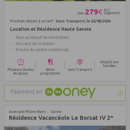
Réf : 484572
279
€
ttc/
logement
Dès
Prochain départ à ce tarif :
Sans Transport, le 22/08/2026
Location et Résidence Haute Savoie
Face au Massif du Mont-Blanc
Au cœur de la station
Proche du centre commercial
|
|
|
Adapté aux
familles
Plusieurs durées
Selon
Sans Transport
de séjour
programme
Paiement en
?
Auvergne Rhône Alpes
Savoie
Résidence Vacancéole Le Borsat IV 2*