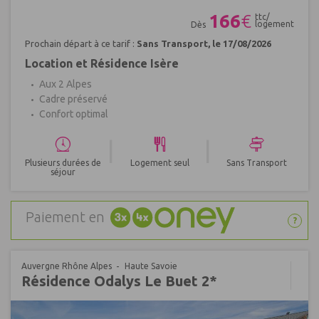
Réf : 447659
166
€
ttc/
logement
Dès
Prochain départ à ce tarif :
Sans Transport, le 17/08/2026
Location et Résidence Isère
Aux 2 Alpes
Cadre préservé
Confort optimal
|
|
Plusieurs durées de
Logement seul
Sans Transport
séjour
Paiement en
?
Auvergne Rhône Alpes
Haute Savoie
Résidence Odalys Le Buet 2*