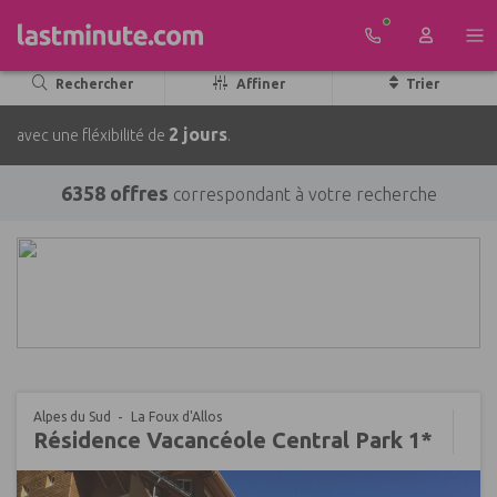
Aller au contenu
Rechercher
Affiner
Trier
2 jours
avec une fléxibilité de
.
6358 offres
correspondant à votre recherche
Alpes du Sud
La Foux d'Allos
Résidence Vacancéole Central Park 1*