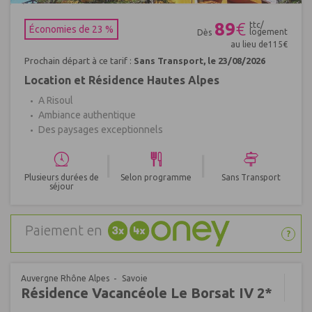
Réf : 397806
89
€
ttc/
Économies de 23 %
logement
Dès
au lieu de
115
€
Prochain départ à ce tarif :
Sans Transport, le 23/08/2026
Location et Résidence Hautes Alpes
A Risoul
Ambiance authentique
Des paysages exceptionnels
|
|
Plusieurs durées de
Selon programme
Sans Transport
séjour
Paiement en
?
Auvergne Rhône Alpes
Savoie
Résidence Vacancéole Le Borsat IV 2*