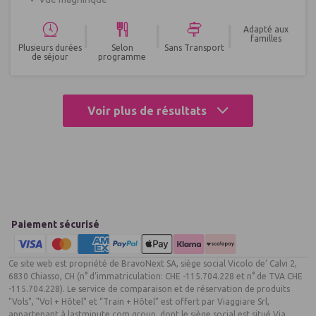
|
|
|
Adapté aux
familles
Plusieurs durées
Selon
Sans Transport
de séjour
programme
Voir plus de résultats
Paiement sécurisé
Ce site web est propriété de BravoNext SA, siège social Vicolo de’ Calvi 2,
6830 Chiasso, CH (n° d’immatriculation: CHE -115.704.228 et n° de TVA CHE
-115.704.228). Le service de comparaison et de réservation de produits
"Vols", "Vol + Hôtel" et “Train + Hôtel” est offert par Viaggiare Srl,
appartenant à lastminute.com group, dont le siège social est situé Via