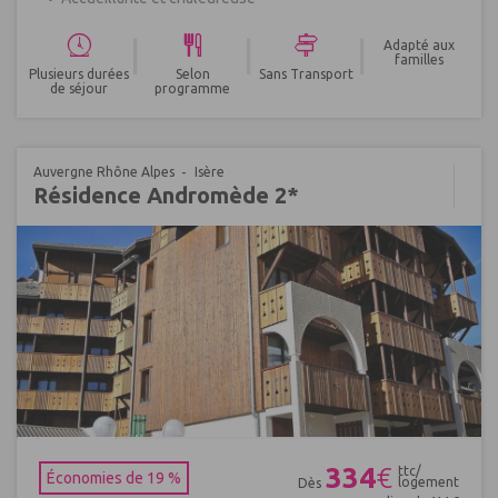
|
|
|
Adapté aux
familles
Plusieurs durées
Selon
Sans Transport
de séjour
programme
Auvergne Rhône Alpes
Isère
Résidence Andromède 2*
Réf : 426942
334
€
ttc/
Économies de 19 %
logement
Dès