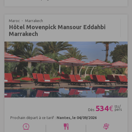
Maroc
Marrakech
Hôtel Movenpick Mansour Eddahbi
Marrakech
Réf : 670615
534
€
ttc/
pers
Dès
Prochain départ à ce tarif :
Nantes, le 04/09/2026
|
|