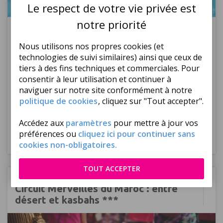
Le respect de votre vie privée est
Réf : 475418
notre priorité
341
€
ttc/
pers
Dès
Nous utilisons nos propres cookies (et
Prochain départ à ce tarif :
Bordeaux, le 29/11/2026
technologies de suivi similaires) ainsi que ceux de
Séjour Agadir
tiers à des fins techniques et commerciales. Pour
consentir à leur utilisation et continuer à
Proche du entre animé de la ville
naviguer sur notre site conformément à notre
Prestations de qualité
politique de cookies
, cliquez sur "Tout accepter".
Parc aquatique pour les enfants
|
|
|
Accédez aux
paramètres
pour mettre à jour vos
Mini club
préférences ou
cliquez ici pour continuer sans
Plusieurs durées
Tout compris
Bordeaux
de séjour
cookies non-obligatoires.
TOUT ACCEPTER
Maroc
Marrakech
Circuit Merveilles du Maroc : entre
désert et kasbahs ***