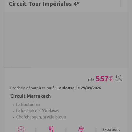
Circuit Tour Impériales 4*
Réf : 635074
557
€
ttc/
pers
Dès
Prochain départ à ce tarif :
Toulouse, le 29/09/2026
Circuit Marrakech
La Koutoubia
La kasbah de L’Oudayas
Chefchaouen, la ville bleue
|
|
|
Excursions