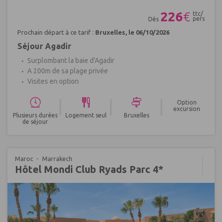
Réf : 605126
226
€
ttc/
pers
Dès
Prochain départ à ce tarif :
Bruxelles, le 06/10/2026
Séjour Agadir
Surplombant la baie d'Agadir
A 200m de sa plage privée
Visites en option
|
|
|
Option
excursion
Plusieurs durées
Logement seul
Bruxelles
de séjour
Maroc
Marrakech
Hôtel Mondi Club Ryads Parc 4*