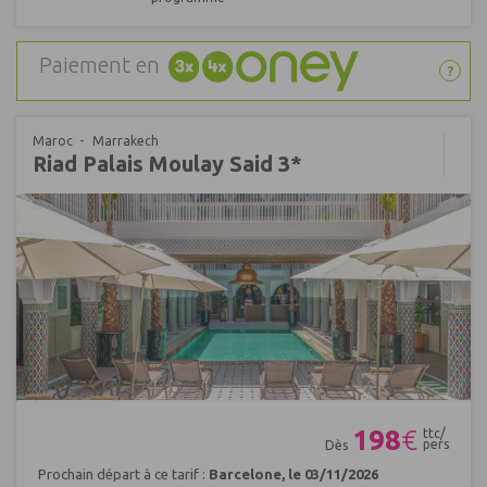
Paiement en
?
Maroc
Marrakech
Riad Palais Moulay Said 3*
Réf : 628811
198
€
ttc/
pers
Dès
Prochain départ à ce tarif :
Barcelone, le 03/11/2026