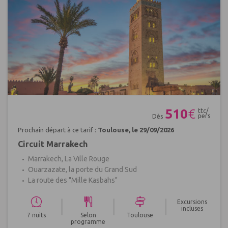
Réf : 569324
510
€
ttc/
pers
Dès
Prochain départ à ce tarif :
Toulouse, le 29/09/2026
Circuit Marrakech
Marrakech, La Ville Rouge
Ouarzazate, la porte du Grand Sud
La route des "Mille Kasbahs"
|
|
|
Excursions
incluses
7 nuits
Selon
Toulouse
programme