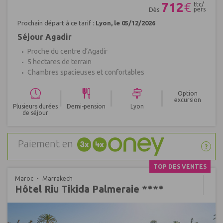
712
€
ttc/
pers
Dès
Prochain départ à ce tarif :
Lyon, le 05/12/2026
Séjour Agadir
Proche du centre d’Agadir
5 hectares de terrain
Chambres spacieuses et confortables
|
|
|
Option
excursion
Plusieurs durées
Demi-pension
Lyon
de séjour
Paiement en
?
TOP DES VENTES
Maroc
Marrakech
Hôtel Riu Tikida Palmeraie ****