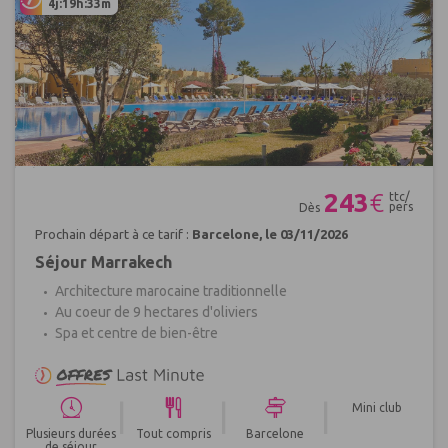
4j:19h:33m
Réf : 463392
243
€
ttc/
pers
Dès
Prochain départ à ce tarif :
Barcelone, le 03/11/2026
Séjour Marrakech
Architecture marocaine traditionnelle
Au coeur de 9 hectares d'oliviers
Spa et centre de bien-être
|
|
|
Mini club
Plusieurs durées
Tout compris
Barcelone
de séjour