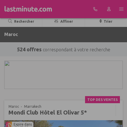
Aller au contenu
Rechercher
Affiner
Trier
Maroc
524 offres
correspondant à votre recherche
TOP DES VENTES
Maroc
Marrakech
Mondi Club Hôtel El Olivar 5*
Expire dans