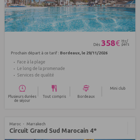
Réf : 475417
358
€
ttc/
pers
Dès
Prochain départ à ce tarif :
Bordeaux, le 29/11/2026
Face à la plage
Le long de la promenade
Services de qualité
|
|
|
Mini club
Plusieurs durées
Tout compris
Bordeaux
de séjour
Maroc
Marrakech
Circuit Grand Sud Marocain 4*