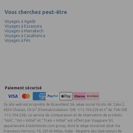
Vous cherchez peut-être
Voyages à Agadir
Voyages à Essaouira
Voyages à Marrakech
Voyages à Casablanca
Voyages à Fès
Paiement sécurisé
Ce site web est propriété de BravoNext SA, siège social Vicolo de’ Calvi 2,
6830 Chiasso, CH (n° d’immatriculation: CHE -115.704.228 et n° de TVA CHE
-115.704.228). Le service de comparaison et de réservation de produits
"Vols", "Vol + Hôtel" et “Train + Hôtel” est offert par Viaggiare Srl,
appartenant à lastminute.com group, dont le siège social est situé Via
Francesco Ferrucci, 10, 20145 Milan, Italie - Registre des Opérateurs de