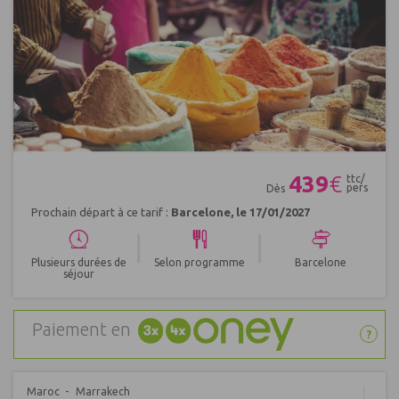
Réf : 408081
439
€
ttc/
pers
Dès
Prochain départ à ce tarif :
Barcelone, le 17/01/2027
|
|
Plusieurs durées de
Selon programme
Barcelone
séjour
Paiement en
?
Maroc
Marrakech