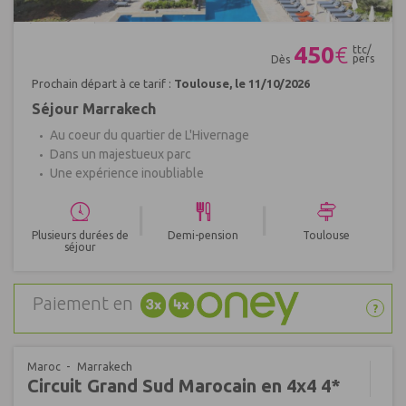
Réf : 483474
450
€
ttc/
pers
Dès
Prochain départ à ce tarif :
Toulouse, le 11/10/2026
Séjour Marrakech
Au coeur du quartier de L'Hivernage
Dans un majestueux parc
Une expérience inoubliable
|
|
Plusieurs durées de
Demi-pension
Toulouse
séjour
Paiement en
?
Maroc
Marrakech
Circuit Grand Sud Marocain en 4x4 4*