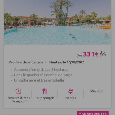
Réf : 305824
331
€
ttc/
pers
Dès
Prochain départ à ce tarif :
Nantes, le 10/09/2026
Au coeur d'un jardin de 5 hectares
Dans le quartier résidentiel de Targa
Un cadre aéré et très ensoleillé
|
|
|
Mini club
Plusieurs durées
Tout compris
Nantes
de séjour
TOP DES VENTES