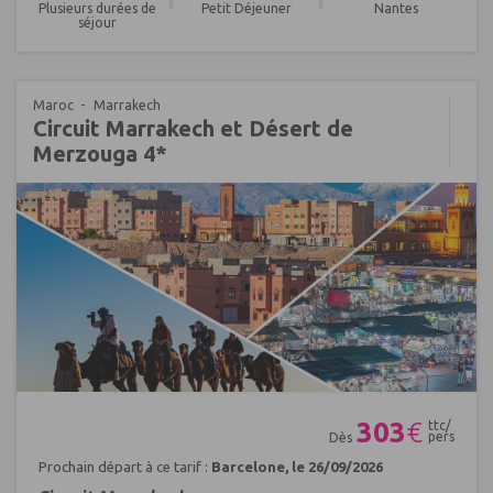
Plusieurs durées de
Petit Déjeuner
Nantes
séjour
Maroc
Marrakech
Circuit Marrakech et Désert de
Merzouga 4*
Réf : 681931
303
€
ttc/
pers
Dès
Prochain départ à ce tarif :
Barcelone, le 26/09/2026