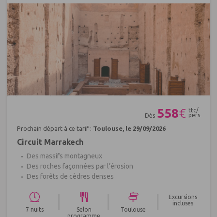
Réf : 452391
558
€
ttc/
pers
Dès
Prochain départ à ce tarif :
Toulouse, le 29/09/2026
Circuit Marrakech
Des massifs montagneux
Des roches façonnées par l’érosion
Des forêts de cèdres denses
|
|
|
Excursions
incluses
7 nuits
Selon
Toulouse
programme