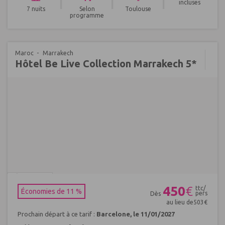
incluses
7 nuits
Selon
Toulouse
programme
Maroc
Marrakech
Hôtel Be Live Collection Marrakech 5*
Réf : 222523
450
€
ttc/
Économies de 11 %
pers
Dès
au lieu de
503
€
Prochain départ à ce tarif :
Barcelone, le 11/01/2027