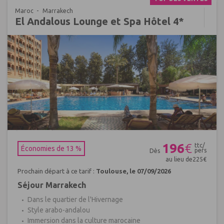
Maroc
Marrakech
El Andalous Lounge et Spa Hôtel 4*
Réf : 653083
196
€
ttc/
Économies de 13 %
pers
Dès
au lieu de
225
€
Prochain départ à ce tarif :
Toulouse, le 07/09/2026
Séjour Marrakech
Dans le quartier de l'Hivernage
Style arabo-andalou
Immersion dans la culture marocaine