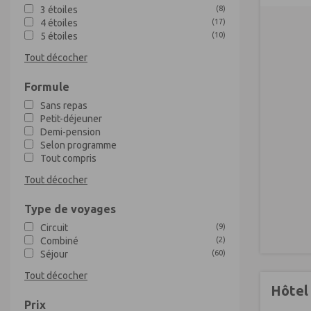
3 étoiles
(
8
)
4 étoiles
(
17
)
5 étoiles
(
10
)
Tout décocher
Formule
Sans repas
Petit-déjeuner
Demi-pension
Selon programme
Tout compris
Tout décocher
Type de voyages
Circuit
(
9
)
Combiné
(
2
)
Séjour
(
60
)
Tout décocher
Hôtel
Prix