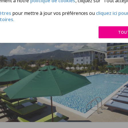
ément à notre
politique de cookies
, cliquez sur "Tout accept
amui, Samui Verticolor 3*, Catégorie Economique
ètres
pour mettre à jour vos préférences ou
cliquez ici po
toires.
TOU