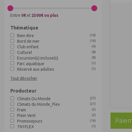
Entre
0€
et
2500€ ou plus
Thématique
Bien être
(
16
)
Bord de mer
(
16
)
Club enfant
(
4
)
Culturel
(
8
)
Excursion(s) incluse(s)
(
8
)
Parc aquatique
(
1
)
Réservé aux adultes
(
1
)
Tout décocher
Producteur
Climats Du Monde
(
27
)
Climats du Monde_Flex
(
21
)
Fram
(
2
)
Plein Vent
(
2
)
Paiem
Promosejours
(
16
)
TN1FLEX
(
1
)