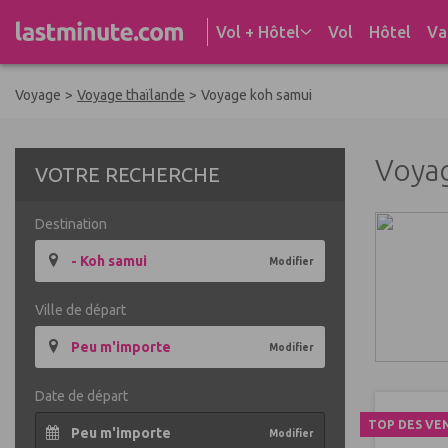
Aller au contenu
Vol + Hôtel
Vol
Hôtel
Va
Voyage
>
Voyage thaïlande
>
Voyage koh samui
Voya
VOTRE RECHERCHE
Destination
- Koh samui
Modifier
Ville de départ
Peu m'importe
Modifier
Date de départ
TOP DES VE
Peu m'importe
Modifier