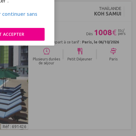
er".
 - Vols Flex
THAÏLANDE
ur continuer sans
KOH SAMUI
1008
€
ttc/
T ACCEPTER
pers
Dès
Prochain départ à ce tarif :
Paris, le 06/10/2026
|
|
Plusieurs durées
Petit Déjeuner
Paris
de séjour
Réf : 691426