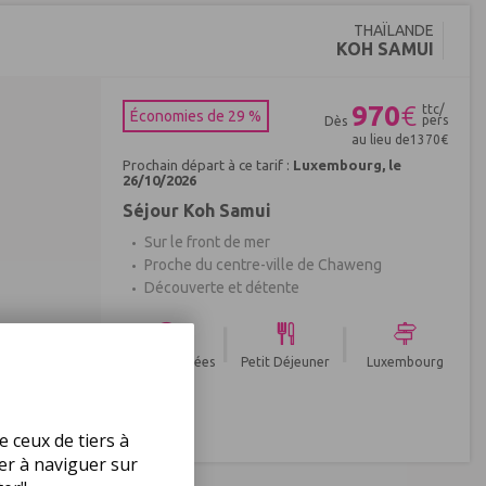
THAÏLANDE
KOH SAMUI
970
€
ttc/
Économies de 29 %
pers
Dès
au lieu de
1370
€
Prochain départ à ce tarif :
Luxembourg, le
26/10/2026
Séjour Koh Samui
Sur le front de mer
Proche du centre-ville de Chaweng
Découverte et détente
|
|
Plusieurs durées
Petit Déjeuner
Luxembourg
de séjour
e ceux de tiers à
Réf : 520051
uer à naviguer sur