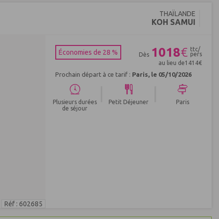
THAÏLANDE
KOH SAMUI
1018
€
ttc/
Économies de 28 %
pers
Dès
au lieu de
1414
€
Prochain départ à ce tarif :
Paris, le 05/10/2026
|
|
Plusieurs durées
Petit Déjeuner
Paris
de séjour
Réf : 602685