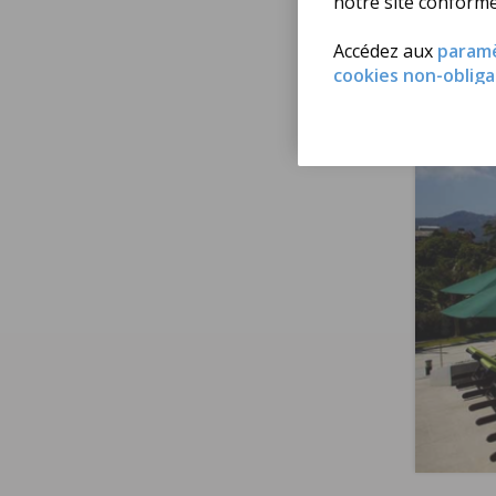
notre site conform
Koh S
Accédez aux
param
cookies non-obliga