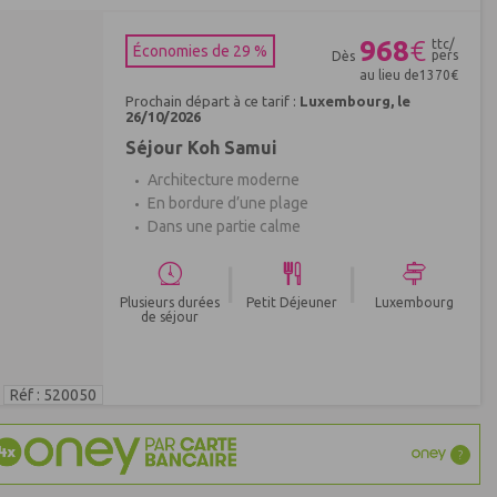
968
€
ttc/
Économies de 29 %
pers
Dès
au lieu de
1370
€
Prochain départ à ce tarif :
Luxembourg, le
26/10/2026
Séjour Koh Samui
Architecture moderne
En bordure d’une plage
Dans une partie calme
|
|
Plusieurs durées
Petit Déjeuner
Luxembourg
de séjour
Réf : 520050
?