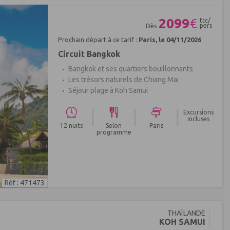
2099
€
ttc/
pers
Dès
Prochain départ à ce tarif :
Paris, le 04/11/2026
Circuit Bangkok
Bangkok et ses quartiers bouillonnants
Les trésors naturels de Chiang Mai
Séjour plage à Koh Samui
|
|
|
Excursions
incluses
12 nuits
Selon
Paris
programme
Réf : 471473
THAÏLANDE
KOH SAMUI