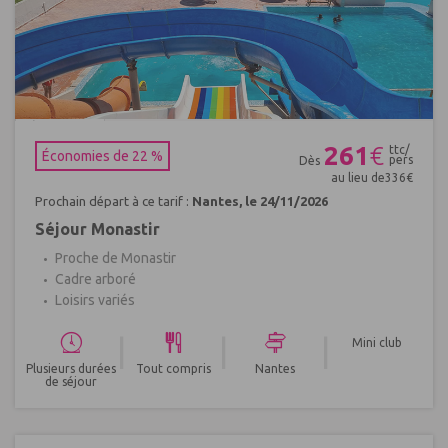
Réf : 704173
261
€
ttc/
Économies de 22 %
pers
Dès
au lieu de
336
€
Prochain départ à ce tarif :
Nantes, le 24/11/2026
Séjour Monastir
Proche de Monastir
Cadre arboré
Loisirs variés
|
|
|
Mini club
Plusieurs durées
Tout compris
Nantes
de séjour