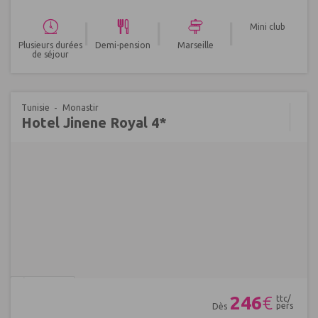
|
|
|
Mini club
Plusieurs durées
Demi-pension
Marseille
de séjour
Tunisie
Monastir
Hotel Jinene Royal 4*
Réf : 632858
246
€
ttc/
pers
Dès