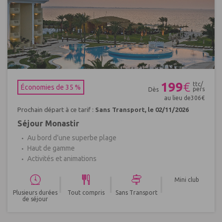
Réf : 704176
199
€
ttc/
Économies de 35 %
pers
Dès
au lieu de
306
€
Prochain départ à ce tarif :
Sans Transport, le 02/11/2026
Séjour Monastir
Au bord d’une superbe plage
Haut de gamme
Activités et animations
|
|
|
Mini club
Plusieurs durées
Tout compris
Sans Transport
de séjour