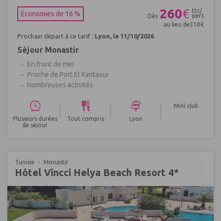
260
€
ttc/
Économies de 16 %
pers
Dès
au lieu de
310
€
Prochain départ à ce tarif :
Lyon, le 11/10/2026
Séjour Monastir
En front de mer
Proche de Port El Kantaoui
Nombreuses activités
|
|
|
Mini club
Plusieurs durées
Tout compris
Lyon
de séjour
Tunisie
Monastir
Hôtel Vincci Helya Beach Resort 4*