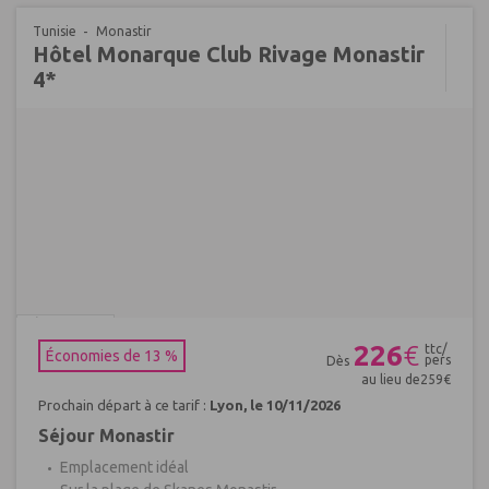
Tunisie
Monastir
Hôtel Monarque Club Rivage Monastir
4*
Réf : 484365
226
€
ttc/
Économies de 13 %
pers
Dès
au lieu de
259
€
Prochain départ à ce tarif :
Lyon, le 10/11/2026
Séjour Monastir
Emplacement idéal