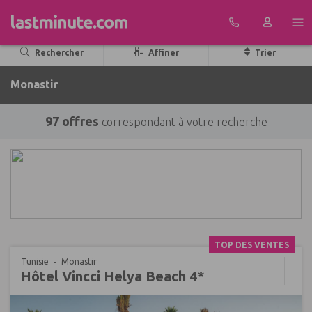
Aller au contenu
Rechercher
Affiner
Trier
Monastir
97 offres
correspondant à votre recherche
TOP DES VENTES
Tunisie
Monastir
Hôtel Vincci Helya Beach 4*