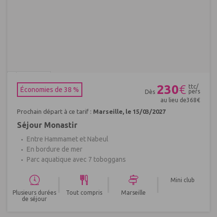
Réf : 420529
230
€
ttc/
Économies de 38 %
pers
Dès
au lieu de
368
€
Prochain départ à ce tarif :
Marseille, le 15/03/2027
Séjour Monastir
Entre Hammamet et Nabeul
En bordure de mer
Parc aquatique avec 7 toboggans
|
|
|
Mini club
Plusieurs durées
Tout compris
Marseille
de séjour