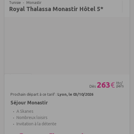
Tunisie
Monastir
Royal Thalassa Monastir Hôtel 5*
Réf : 643755
263
€
ttc/
pers
Dès
Prochain départ à ce tarif :
Lyon, le 03/10/2026
Séjour Monastir
A Skanes
Nombreux loisirs
Invitation à la détente