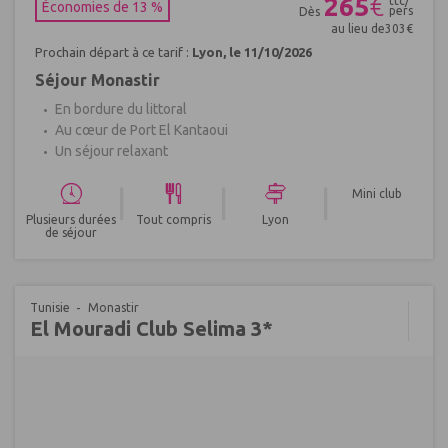
265
€
ttc/
Économies de 13 %
pers
Dès
au lieu de
303
€
Prochain départ à ce tarif :
Lyon, le 11/10/2026
Séjour Monastir
En bordure du littoral
Au cœur de Port El Kantaoui
Un séjour relaxant
|
|
|
Mini club
Plusieurs durées
Tout compris
Lyon
de séjour
Tunisie
Monastir
El Mouradi Club Selima 3*