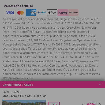
Paiement sécurisé
Ce site web est propriété de BravoNext SA, siège social Vicolo de’ Calvi 2,
6830 Chiasso, CH (n° d’immatriculation: CHE -115.704.228 et n° de TVA CHE
-115.704.228). Le service de comparaison et de réservation de produits
"Vols", "Vol + Hôtel" et “Train + Hôtel” est offert par Viaggiare Srl,
appartenant à lastminute.com group, dont le siège social est situé Via
Francesco Ferrucci, 10, 20145 Milan, Italie - Registre des Opérateurs de
Voyages et de Séjours ATOUT France IM099210005. Les autres prestations
touristiques sont offertes par LMnext FR, SASU au capital de 100.000 €,
appartenant à lastminute.com group - 75, boulevard Haussmann 75008
Paris France. R.C.S Paris n° 809 437 072. N° TVA : FR36 809 437 072 - autre
établissement 8 avenue Percier 75008 Paris, Garant: APST, Assurance RCP
ALLIANZ 086 931 092, Registre des Opérateurs de Voyages et de Séjours
ATOUT France IM092150005, agrément IATA n° 20-2 6439 2, ou par les
partenaires de les sociétés de lastminute.com group. Tous droits réservés
©2026 lastminute.com
OFFRE IMBATTABLE !
Grèce
Crète
Mon French Club Azul Hôtel 4*
645
€
ttc/
-
3 %