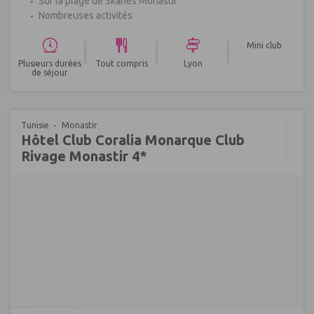
Sur la plage de Skanes Monastir
Nombreuses activités
|
|
|
Mini club
Plusieurs durées
Tout compris
Lyon
de séjour
Tunisie
Monastir
Hôtel Club Coralia Monarque Club
Rivage Monastir 4*
Réf : 527222