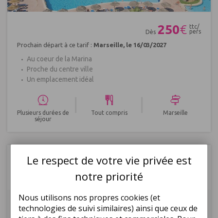
Réf : 404077
250
€
ttc/
pers
Dès
Prochain départ à ce tarif :
Marseille, le 16/03/2027
Au coeur de la Marina
Proche du centre ville
Un emplacement idéal
|
|
Plusieurs durées de
Tout compris
Marseille
séjour
Tunisie
Monastir
Le respect de votre vie privée est
Hôtel Méhari Hammamet Thalasso et
notre priorité
Spa 5*
Nous utilisons nos propres cookies (et
technologies de suivi similaires) ainsi que ceux de