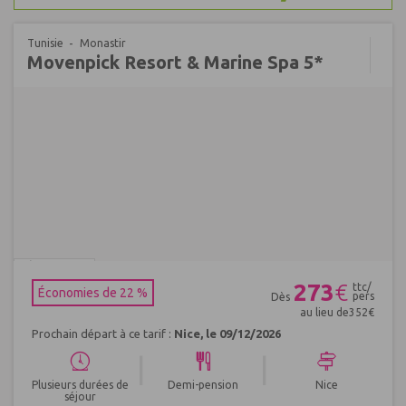
Tunisie
Monastir
Movenpick Resort & Marine Spa 5*
Réf : 613768
273
€
ttc/
Économies de 22 %
pers
Dès
au lieu de
352
€
Prochain départ à ce tarif :
Nice, le 09/12/2026
|
|
Plusieurs durées de
Demi-pension
Nice
séjour