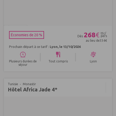
Réf : 658859
268
€
ttc/
Économies de 20 %
pers
Dès
au lieu de
334
€
Prochain départ à ce tarif :
Lyon, le 13/10/2026
|
|
Plusieurs durées de
Tout compris
Lyon
séjour
Tunisie
Monastir
Hôtel Africa Jade 4*