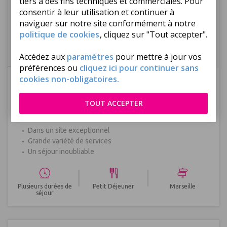
tiers à des fins techniques et commerciales. Pour
consentir à leur utilisation et continuer à
naviguer sur notre site conformément à notre
politique de cookies
, cliquez sur "Tout accepter".
Accédez aux
paramètres
pour mettre à jour vos
préférences ou
cliquez ici pour continuer sans
Réf : 377517
cookies non-obligatoires.
251
€
ttc/
pers
Dès
Prochain départ à ce tarif :
Marseille, le 15/03/2027
TOUT ACCEPTER
Séjour Monastir
Dans un site exceptionnel
Grande variété de services
Un séjour inoubliable
|
|
Plusieurs durées de
Petit Déjeuner
Marseille
séjour