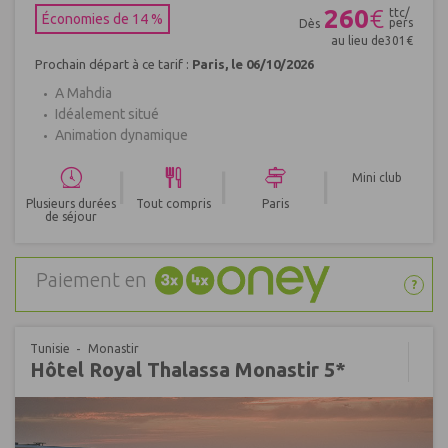
260
€
ttc/
Économies de 14 %
pers
Dès
au lieu de
301
€
Prochain départ à ce tarif :
Paris, le 06/10/2026
A Mahdia
Idéalement situé
Animation dynamique
|
|
|
Mini club
Plusieurs durées
Tout compris
Paris
de séjour
Paiement en
?
Tunisie
Monastir
Hôtel Royal Thalassa Monastir 5*