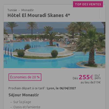
TOP DES VENTES
Tunisie
Monastir
Hôtel El Mouradi Skanes 4*
Réf : 630134
255
€
ttc/
Économies de 20 %
pers
Dès
au lieu de
319
€
Prochain départ à ce tarif :
Lyon, le 06/04/2027
Séjour Monastir
Sur la plage
Oasis et farniente