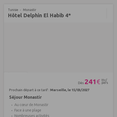
Tunisie
Monastir
Hôtel Delphin El Habib 4*
Réf : 561873
241
€
ttc/
pers
Dès
Prochain départ à ce tarif :
Marseille, le 15/03/2027
Séjour Monastir
Au cœur de Monastir
Face à une plage
Nombreuses activités