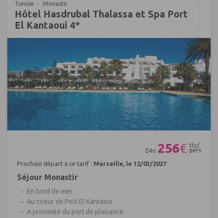
Tunisie
Monastir
Hôtel Hasdrubal Thalassa et Spa Port
El Kantaoui 4*
Réf : 225047
256
€
ttc/
pers
Dès
Prochain départ à ce tarif :
Marseille, le 12/03/2027
Séjour Monastir
En bord de mer
Au coeur de Port El Kantaoui
A proximité du port de plaisance