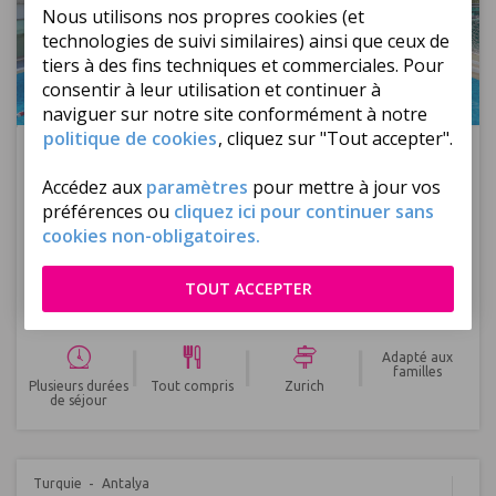
Nous utilisons nos propres cookies (et
technologies de suivi similaires) ainsi que ceux de
tiers à des fins techniques et commerciales. Pour
consentir à leur utilisation et continuer à
naviguer sur notre site conformément à notre
Réf : 592804
politique de cookies
, cliquez sur "Tout accepter".
475
€
ttc/
pers
Dès
Accédez aux
paramètres
pour mettre à jour vos
Prochain départ à ce tarif :
Zurich, le 19/10/2026
préférences ou
cliquez ici pour continuer sans
Séjour Bodrum
cookies non-obligatoires.
Eaux turquoise
TOUT ACCEPTER
Criques intimes
Soleil exquis
|
|
|
Adapté aux
familles
Plusieurs durées
Tout compris
Zurich
de séjour
Turquie
Antalya