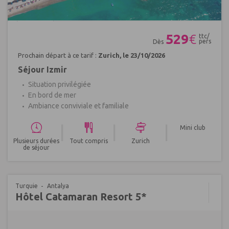
Réf : 702494
529
€
ttc/
pers
Dès
Prochain départ à ce tarif :
Zurich, le 23/10/2026
Séjour Izmir
Situation privilégiée
En bord de mer
Ambiance conviviale et familiale
|
|
|
Mini club
Plusieurs durées
Tout compris
Zurich
de séjour
Turquie
Antalya
Hôtel Catamaran Resort 5*