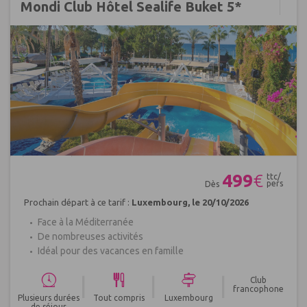
Mondi Club Hôtel Sealife Buket 5*
Réf : 162452
499
€
ttc/
pers
Dès
Prochain départ à ce tarif :
Luxembourg, le 20/10/2026
Face à la Méditerranée
De nombreuses activités
Idéal pour des vacances en famille
|
|
|
Club
francophone
Plusieurs durées
Tout compris
Luxembourg
de séjour