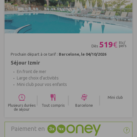
Réf : 637051
519
€
ttc/
pers
Dès
Prochain départ à ce tarif :
Barcelone, le 04/10/2026
Séjour Izmir
En front de mer
Large choix d'activités
Mini club pour vos enfants
|
|
|
Mini club
Plusieurs durées
Tout compris
Barcelone
de séjour
Paiement en
?