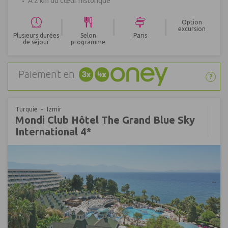
A 2 km du cœur historique
|
|
|
Option
excursion
Plusieurs durées
Selon
Paris
de séjour
programme
Paiement en
?
Turquie
Izmir
Mondi Club Hôtel The Grand Blue Sky
International 4*