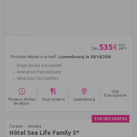
Réf : 201932
535
€
ttc/
pers
Dès
Prochain départ à ce tarif :
Luxembourg, le 20/10/2026
Plage privée à proximité
Animation francophone
Idéal pour les familles
|
|
|
Club
francophone
Plusieurs durées
Tout compris
Luxembourg
de séjour
TOP DES VENTES
Turquie
Antalya
Hôtel Sea Life Family 5*