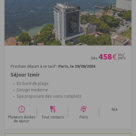
Réf : 548285
458
€
ttc/
pers
Dès
Prochain départ à ce tarif :
Paris, le 29/09/2026
Séjour Izmir
En bord de plage
Design moderne
Spa proposant des soins complets
|
|
|
Spa
Plusieurs durées
Tout compris
Paris
de séjour