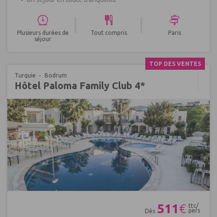
|
|
Plusieurs durées de
Tout compris
Paris
séjour
TOP DES VENTES
Turquie
Bodrum
Hôtel Paloma Family Club 4*
Réf : 646000
511
€
ttc/
pers
Dès