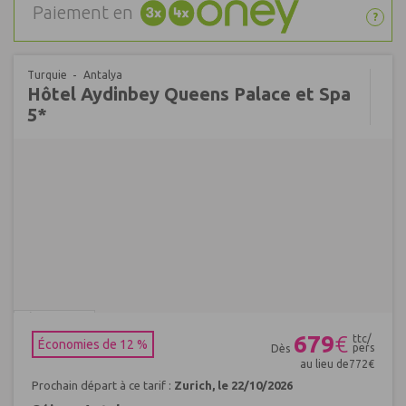
Paiement en
?
Turquie
Antalya
Hôtel Aydinbey Queens Palace et Spa
5*
Réf : 672331
679
€
ttc/
Économies de 12 %
pers
Dès
au lieu de
772
€
Prochain départ à ce tarif :
Zurich, le 22/10/2026