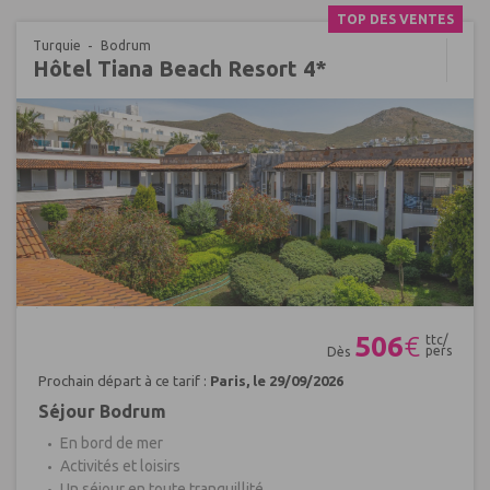
TOP DES VENTES
Turquie
Bodrum
Hôtel Tiana Beach Resort 4*
Réf : 696571
506
€
ttc/
pers
Dès
Prochain départ à ce tarif :
Paris, le 29/09/2026
Séjour Bodrum
En bord de mer
Activités et loisirs
Un séjour en toute tranquillité