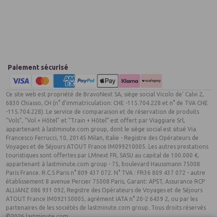
Paiement sécurisé
Ce site web est propriété de BravoNext SA, siège social Vicolo de’ Calvi 2,
6830 Chiasso, CH (n° d’immatriculation: CHE -115.704.228 et n° de TVA CHE
-115.704.228). Le service de comparaison et de réservation de produits
"Vols", "Vol + Hôtel" et “Train + Hôtel” est offert par Viaggiare Srl,
appartenant à lastminute.com group, dont le siège social est situé Via
Francesco Ferrucci, 10, 20145 Milan, Italie - Registre des Opérateurs de
Voyages et de Séjours ATOUT France IM099210005. Les autres prestations
touristiques sont offertes par LMnext FR, SASU au capital de 100.000 €,
appartenant à lastminute.com group - 75, boulevard Haussmann 75008
Paris France. R.C.S Paris n° 809 437 072. N° TVA : FR36 809 437 072 - autre
établissement 8 avenue Percier 75008 Paris, Garant: APST, Assurance RCP
ALLIANZ 086 931 092, Registre des Opérateurs de Voyages et de Séjours
ATOUT France IM092150005, agrément IATA n° 20-2 6439 2, ou par les
partenaires de les sociétés de lastminute.com group. Tous droits réservés
©2026 lastminute.com