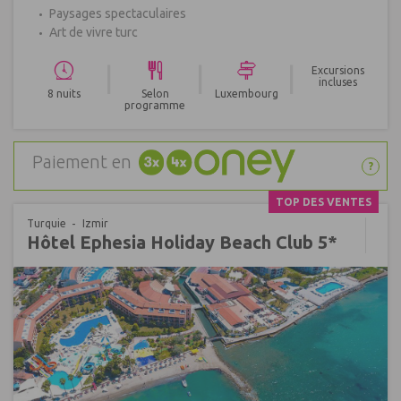
Paysages spectaculaires
Art de vivre turc
|
|
|
Excursions
incluses
8 nuits
Selon
Luxembourg
programme
Paiement en
?
TOP DES VENTES
Turquie
Izmir
Hôtel Ephesia Holiday Beach Club 5*