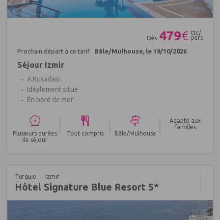
Réf : 702493
479
€
ttc/
pers
Dès
Prochain départ à ce tarif :
Bâle/Mulhouse, le 19/10/2026
Séjour Izmir
A Kusadasi
Idéalement situé
En bord de mer
|
|
|
Adapté aux
familles
Plusieurs durées
Tout compris
Bâle/Mulhouse
de séjour
Turquie
Izmir
Hôtel Signature Blue Resort 5*