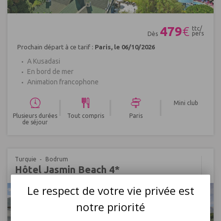
Réf : 624948
479
€
ttc/
pers
Dès
Prochain départ à ce tarif :
Paris, le 06/10/2026
A Kusadasi
En bord de mer
Animation francophone
|
|
|
Mini club
Plusieurs durées
Tout compris
Paris
de séjour
Turquie
Bodrum
Hôtel Jasmin Beach 4*
Le respect de votre vie privée est
notre priorité