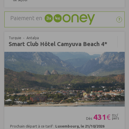
Paiement en
?
Turquie
Antalya
Smart Club Hôtel Camyuva Beach 4*
Réf : 708671
431
€
ttc/
pers
Dès
Prochain départ à ce tarif :
Luxembourg, le 21/10/2026