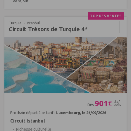
de séjour
TOP DES VENTES
Turquie
Istanbul
Circuit Trésors de Turquie 4*
Réf : 682136
901
€
ttc/
pers
Dès
Prochain départ à ce tarif :
Luxembourg, le 26/09/2026
Circuit Istanbul
Richesse culturelle