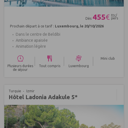
Réf : 656691
455
€
ttc/
pers
Dès
Prochain départ à ce tarif :
Luxembourg, le 20/10/2026
Dans le centre de Beldibi
Ambiance apaisée
Animation légère
|
|
|
Mini club
Plusieurs durées
Tout compris
Luxembourg
de séjour
Turquie
Izmir
Hôtel Ladonia Adakule 5*