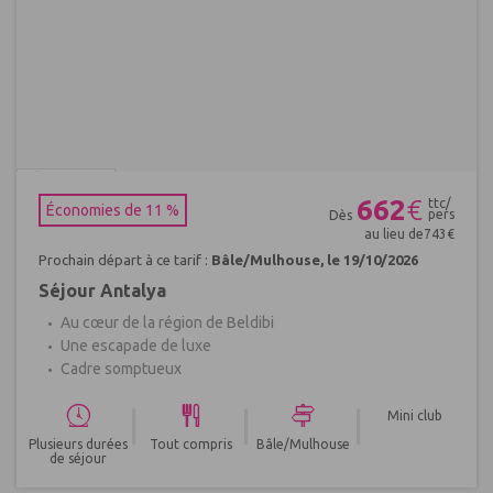
Réf : 664862
662
€
ttc/
Économies de 11 %
pers
Dès
au lieu de
743
€
Prochain départ à ce tarif :
Bâle/Mulhouse, le 19/10/2026
Séjour Antalya
Au cœur de la région de Beldibi
Une escapade de luxe
Cadre somptueux
|
|
|
Mini club
Plusieurs durées
Tout compris
Bâle/Mulhouse
de séjour