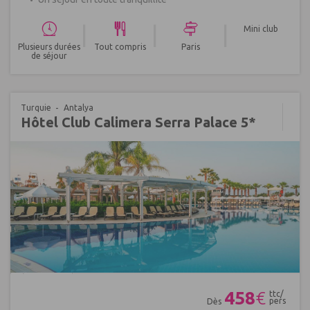
|
|
|
Mini club
Plusieurs durées
Tout compris
Paris
de séjour
Turquie
Antalya
Hôtel Club Calimera Serra Palace 5*
Réf : 705220
458
€
ttc/
pers
Dès