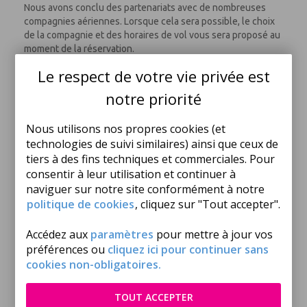
Nous avons conclu des partenariats avec de nombreuses
compagnies aériennes. Lorsque cela sera possible, le choix
de la compagnie et des horaires de vol vous sera proposé au
moment de la réservation.
Le respect de votre vie privée est
Les repas ne sont pas compris à bord.
notre priorité
- Depuis le 26 Mars 2023, l'enregistrement à l'aéroport
est payant pour la compagnie SunExpress
Nous utilisons nos propres cookies (et
(5euros/passager et /trajet). Il est donc vivement
technologies de suivi similaires) ainsi que ceux de
conseillé de s'enregistrer en ligne si votre vol est
tiers à des fins techniques et commerciales. Pour
opéré par cette compagnie.
consentir à leur utilisation et continuer à
-
L'enregistrement à l'aéroport est payant pour la
compagnie Conrendon airlines (10euros/passager et
naviguer sur notre site conformément à notre
/trajet). Il est donc vivement conseillé de s'enregistrer
politique de cookies
, cliquez sur "Tout accepter".
en ligne si votre vol est opéré par cette compagnie.
Accédez aux
paramètres
pour mettre à jour vos
Le premier et le dernier jour du voyage sont consacrés au
préférences ou
cliquez ici pour continuer sans
transport. Mondial Tourisme, n'ayant pas la maîtrise du choix
cookies non-obligatoires.
des horaires, ne saurait être tenu pour responsable en cas
de départ tardif et/ou de retour matinal le dernier jour.
TOUT ACCEPTER