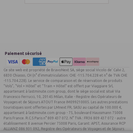
INFOS VOLS :
Ce voyage s'effectuera par vol spécial à l'aller comme au
retour. Certains vols peuvent s'effectuer de nuit. En ce cas,
le logement est prévu dès l'arrivée. L'organisateur n'ayant
pas la maîtrise du choix des horaires, il est possible que vous
soyez convoqués pour un départ tardif le 1er jour et un
retour matinal le dernier jour.
Paiement sécurisé
Les horaires de votre vol vous seront communiqués entre 5
jours et la veille de votre départ par l'envoi d'un mail (ou fax)
Ce site web est propriété de BravoNext SA, siège social Vicolo de’ Calvi 2,
pour votre rendez-vous aéroport.
6830 Chiasso, CH (n° d’immatriculation: CHE -115.704.228 et n° de TVA CHE
La durée du séjour est calculée sur le nombre de nuits et
-115.704.228). Le service de comparaison et de réservation de produits
non sur le nombre de jours qui peut varier selon les horaires
"Vols", "Vol + Hôtel" et “Train + Hôtel” est offert par Viaggiare Srl,
appartenant à lastminute.com group, dont le siège social est situé Via
des compagnies aériennes ; les vols aller et/ou retour
Francesco Ferrucci, 10, 20145 Milan, Italie - Registre des Opérateurs de
pouvant s’effectuer de jour et/ou de nuit.
Voyages et de Séjours ATOUT France IM099210005. Les autres prestations
A titre indicatif et sous réserve de modification, vous
touristiques sont offertes par LMnext FR, SASU au capital de 100.000 €,
voyagerez avec la ou les compagnie(s) suivante(s) : Sun
appartenant à lastminute.com group - 75, boulevard Haussmann 75008
Express, Turkish Airlines, Onur Air, Pegasus ou Lufthansa
Paris France. R.C.S Paris n° 809 437 072. N° TVA : FR36 809 437 072 - autre
établissement 8 avenue Percier 75008 Paris, Garant: APST, Assurance RCP
ALLIANZ 086 931 092, Registre des Opérateurs de Voyages et de Séjours