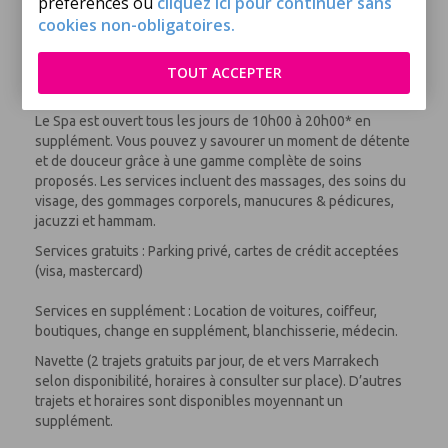
préférences ou
cliquez ici pour continuer sans
Un programme d’animation en soirée vous offrira des
cookies non-obligatoires.
spectacles et une mini-discothèque pour les enfants.
Un Sports Bar vous accueille dans l’enceinte du club
TOUT ACCEPTER
(boissons incluses gratuites).
Le Spa est ouvert tous les jours de 10h00 à 20h00* en
supplément. Vous pouvez y savourer un moment de détente
et de douceur grâce à une gamme complète de soins
proposés. Les services incluent des massages, des soins du
visage, des gommages corporels, manucures & pédicures,
jacuzzi et hammam.
Services gratuits : Parking privé, cartes de crédit acceptées
(visa, mastercard)
Services en supplément : Location de voitures, coiffeur,
boutiques, change en supplément, blanchisserie, médecin.
Navette (2 trajets gratuits par jour, de et vers Marrakech
selon disponibilité, horaires à consulter sur place). D’autres
trajets et horaires sont disponibles moyennant un
supplément.