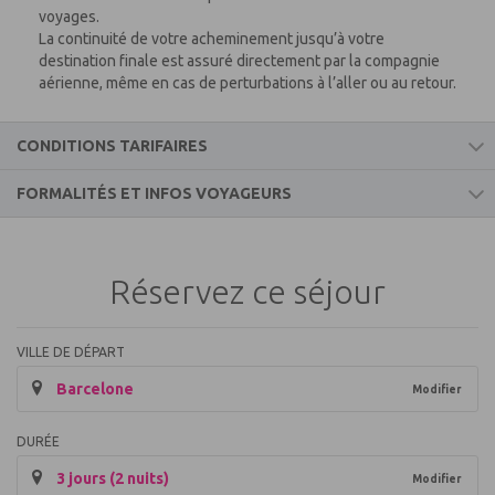
voyages.
La continuité de votre acheminement jusqu’à votre
destination finale est assuré directement par la compagnie
aérienne, même en cas de perturbations à l’aller ou au retour.
CONDITIONS TARIFAIRES
FORMALITÉS ET INFOS VOYAGEURS
Prix Comprend
Informations voyageurs
- les vols aller et retour vers Marrakech
- l’accueil et l’assistance
Réservez ce séjour
- les taxes aéroportuaires et surcharges carburant (soumis à
MAROC
variation)
- les transferts aller et retour aéroport/hôtel
Formalités pour les ressortissants français :
VILLE DE DÉPART
- l’hébergement en chambre double pour la durée du séjour
Barcelone
- la pension de base
Modifier
Passeport en cours de validité couvrant la totalité du séjour
- Supplément Noel et Nouvel An
programmé.
Vérifier que le passeport ait bien été visé par les autorités de
DURÉE
Prix ne Comprend pas
police des frontières.
3 jours (2 nuits)
Modifier