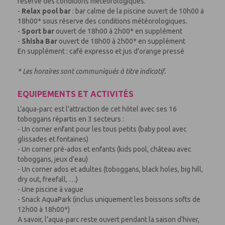
réserve des conditions météorologiques.
-
Relax pool bar
: bar calme de la piscine ouvert de 10h00 à
18h00* sous réserve des conditions météorologiques.
-
Sport bar
ouvert de 18h00 à 2h00* en supplément
-
Shisha Bar
ouvert de 18h00 à 2h00* en supplément
En supplément : café expresso et jus d’orange pressé
*
Les horaires sont communiqués à titre indicatif.
EQUIPEMENTS ET ACTIVITÉS
L’aqua-parc est l’attraction de cet hôtel avec ses 16
toboggans répartis en 3 secteurs :
- Un corner enfant pour les tous petits (baby pool avec
glissades et fontaines)
- Un corner pré-ados et enfants (kids pool, château avec
toboggans, jeux d’eau)
- Un corner ados et adultes (toboggans, black holes, big hill,
dry out, freefall, …)
- Une piscine à vague
- Snack AquaPark (inclus uniquement les boissons softs de
12h00 à 18h00*)
A savoir, l’aqua-parc reste ouvert pendant la saison d’hiver,