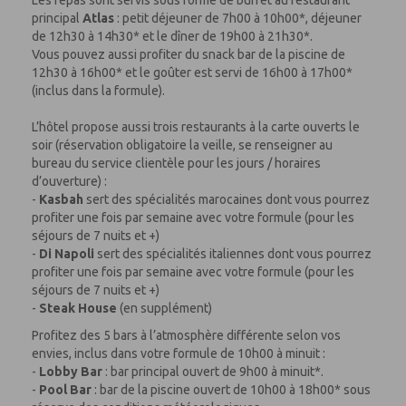
Les repas sont servis sous forme de buffet au restaurant
principal
Atlas
: petit déjeuner de 7h00 à 10h00*, déjeuner
de 12h30 à 14h30* et le dîner de 19h00 à 21h30*.
Vous pouvez aussi profiter du snack bar de la piscine de
12h30 à 16h00* et le goûter est servi de 16h00 à 17h00*
(inclus dans la formule).
L’hôtel propose aussi trois restaurants à la carte ouverts le
soir (réservation obligatoire la veille, se renseigner au
bureau du service clientèle pour les jours / horaires
d’ouverture) :
-
Kasbah
sert des spécialités marocaines dont vous pourrez
profiter une fois par semaine avec votre formule (pour les
séjours de 7 nuits et +)
-
Di Napoli
sert des spécialités italiennes dont vous pourrez
profiter une fois par semaine avec votre formule (pour les
séjours de 7 nuits et +)
-
Steak House
(en supplément)
Profitez des 5 bars à l’atmosphère différente selon vos
envies, inclus dans votre formule de 10h00 à minuit :
-
Lobby Bar
: bar principal ouvert de 9h00 à minuit*.
-
Pool Bar
: bar de la piscine ouvert de 10h00 à 18h00* sous