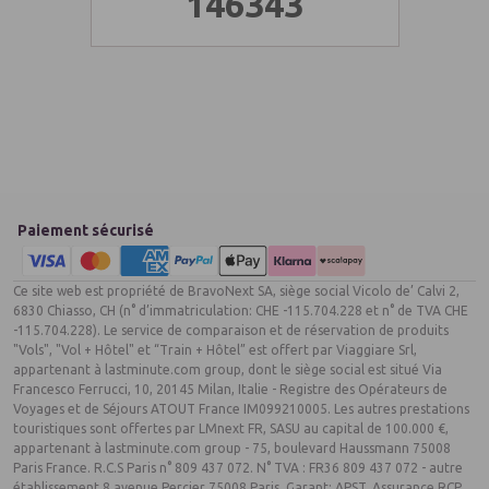
146343
Paiement sécurisé
Ce site web est propriété de BravoNext SA, siège social Vicolo de’ Calvi 2,
6830 Chiasso, CH (n° d’immatriculation: CHE -115.704.228 et n° de TVA CHE
-115.704.228). Le service de comparaison et de réservation de produits
"Vols", "Vol + Hôtel" et “Train + Hôtel” est offert par Viaggiare Srl,
appartenant à lastminute.com group, dont le siège social est situé Via
Francesco Ferrucci, 10, 20145 Milan, Italie - Registre des Opérateurs de
Voyages et de Séjours ATOUT France IM099210005. Les autres prestations
touristiques sont offertes par LMnext FR, SASU au capital de 100.000 €,
appartenant à lastminute.com group - 75, boulevard Haussmann 75008
Paris France. R.C.S Paris n° 809 437 072. N° TVA : FR36 809 437 072 - autre
établissement 8 avenue Percier 75008 Paris, Garant: APST, Assurance RCP