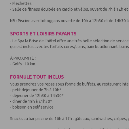
- Fléchettes
- Salle de fitness équipée en cardio et vélos, ouvert de 7h à 12h et
NB : Piscine avec toboggans ouverte de 10h à 12h30 et de 14h30 à
SPORTS ET LOISIRS PAYANTS
- Le Spa la Brise de l'hôtel offre une très belle sélection de serv
qui est inclus avec les forfaits cures/soins, bain bouillonnant, bain
À PROXIMITÉ :
- Golfs : 10 km.
FORMULE TOUT INCLUS
Vous prendrez vos repas sous forme de buffets, au restaurant inte
- petit déjeuner de 7h à 10h*
- déjeuner de 12h30 à 14h30*
- dîner de 19h à 21h30*
- boisson en self service
Snacks au bar piscine de 16h à 17h : gâteaux, sandwiches, crêpes, p