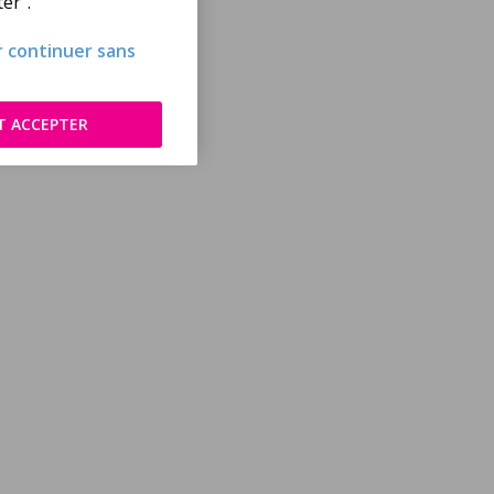
er".
ur continuer sans
T ACCEPTER