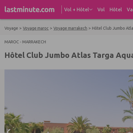
Aller au contenu
Vol + Hôtel
Vol
Hôtel
Va
Voyage
>
Voyage maroc
>
Voyage marrakech
>
Hôtel Club Jumbo Atla
MAROC - MARRAKECH
Hôtel Club Jumbo Atlas Targa Aqua