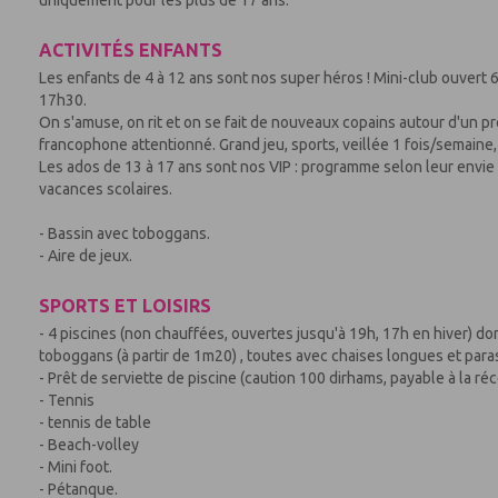
ACTIVITÉS ENFANTS
Les enfants de 4 à 12 ans sont nos super héros ! Mini-club ouvert 
17h30.
On s'amuse, on rit et on se fait de nouveaux copains autour d'un
francophone attentionné. Grand jeu, sports, veillée 1 fois/semaine, a
Les ados de 13 à 17 ans sont nos VIP : programme selon leur envie
vacances scolaires.
- Bassin avec toboggans.
- Aire de jeux.
SPORTS ET LOISIRS
- 4 piscines (non chauffées, ouvertes jusqu'à 19h, 17h en hiver) don
toboggans (à partir de 1m20) , toutes avec chaises longues et para
- Prêt de serviette de piscine (caution 100 dirhams, payable à la ré
- Tennis
- tennis de table
- Beach-volley
- Mini foot.
- Pétanque.