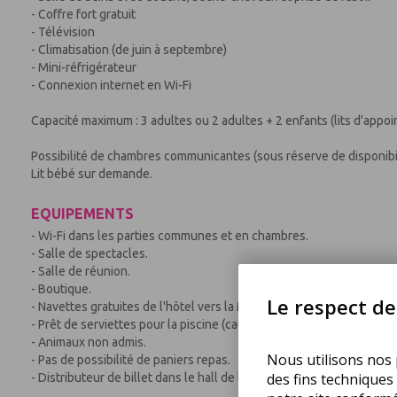
- Coffre fort gratuit
- Télévision
- Climatisation (de juin à septembre)
- Mini-réfrigérateur
- Connexion internet en Wi-Fi
Capacité maximum : 3 adultes ou 2 adultes + 2 enfants (lits d'appoi
Possibilité de chambres communicantes (sous réserve de disponibil
Lit bébé sur demande.
EQUIPEMENTS
- Wi-Fi dans les parties communes et en chambres.
- Salle de spectacles.
- Salle de réunion.
- Boutique.
Le respect de 
- Navettes gratuites de l'hôtel vers la Medina sont mises à votre disp
- Prêt de serviettes pour la piscine (caution 100 dirhams).
- Animaux non admis.
Nous utilisons nos p
- Pas de possibilité de paniers repas.
des fins techniques
- Distributeur de billet dans le hall de l'hôtel.