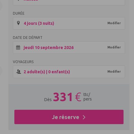
DURÉE
4 jours (3 nuits)
Modifier
DATE DE DÉPART
jeudi 10 septembre 2026
Modifier
VOYAGEURS
2
adulte(s) |
0
enfant(s)
Modifier
331
€
ttc
/
pers
Dès
Je réserve