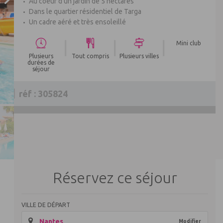
Au coeur d'un jardin de 5 hectares
Dans le quartier résidentiel de Targa
Un cadre aéré et très ensoleillé
|
|
|
Mini club
Plusieurs
Tout compris
Plusieurs villes
durées de
séjour
réf : 305824
Réservez ce séjour
VILLE DE DÉPART
Nantes
Modifier