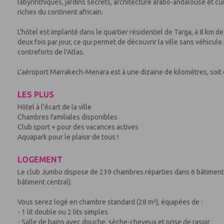
labyrinthiques, jardins secrets, architecture arabo-andalouse et cui
riches du continent africain.
L'hôtel est implanté dans le quartier résidentiel de Targa, à 8 km 
deux fois par jour, ce qui permet de découvrir la ville sans véhicule
contreforts de l'Atlas.
L'aéroport Marrakech-Menara est à une dizaine de kilomètres, soit 
LES PLUS
Hôtel à l'écart de la ville
Chambres familiales disponibles
Club sport + pour des vacances actives
Aquapark pour le plaisir de tous !
LOGEMENT
Le club Jumbo dispose de 239 chambres réparties dans 6 bâtiments 
bâtiment central).
Vous serez logé en chambre standard (28 m²), équipées de :
- 1 lit double ou 2 lits simples
- Salle de bains avec douche, sèche-cheveux et prise de rasoir