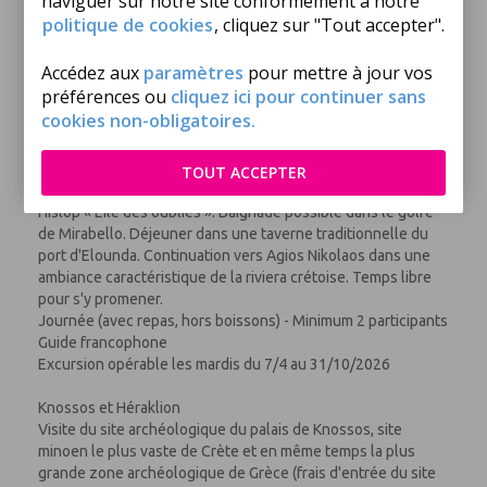
naviguer sur notre site conformément à notre
Visite de cette île chargée d'histoire avec une vue
politique de cookies
, cliquez sur "Tout accepter".
inoubliable sur le golfe de Mirabello. Route en car jusqu'à
Elounda, agréable petit port de pêche puis traversée en petit
Accédez aux
paramètres
pour mettre à jour vos
bateau jusqu'à l'île de Spinalonga (frais d'entrée 20euros à
préférences ou
cliquez ici pour continuer sans
régler sur place, sous réserve de modification). Visite de
cookies non-obligatoires.
cette ancienne forteresse vénitienne, puis île des lépreux,
au travers de ses ruelles et remparts de pierre, offrant aux
amateurs la possibilité de réaliser de nombreux clichés. C'est
TOUT ACCEPTER
sur cette île qu'a été tourné le film tiré du livre de Victoria
Hislop « L'île des oubliés ». Baignade possible dans le golfe
de Mirabello. Déjeuner dans une taverne traditionnelle du
port d'Elounda. Continuation vers Agios Nikolaos dans une
ambiance caractéristique de la riviera crétoise. Temps libre
pour s'y promener.
Journée (avec repas, hors boissons) - Minimum 2 participants
Guide francophone
Excursion opérable les mardis du 7/4 au 31/10/2026
Knossos et Héraklion
Visite du site archéologique du palais de Knossos, site
minoen le plus vaste de Crète et en même temps la plus
grande zone archéologique de Grèce (frais d'entrée du site