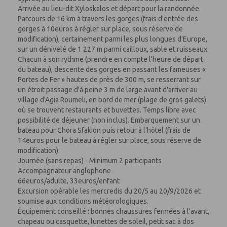
Arrivée au lieu-dit Xyloskalos et départ pour la randonnée.
Parcours de 16 km à travers les gorges (frais d'entrée des
gorges à 10euros à régler sur place, sous réserve de
modification), certainement parmi les plus longues d'Europe,
sur un dénivelé de 1 227 m parmi cailloux, sable et ruisseaux.
Chacun à son rythme (prendre en compte l'heure de départ
du bateau), descente des gorges en passant les fameuses «
Portes de Fer » hautes de près de 300 m, se resserrant sur
un étroit passage d'à peine 3 m de large avant d'arriver au
village d'Agia Roumeli, en bord de mer (plage de gros galets)
où se trouvent restaurants et buvettes. Temps libre avec
possibilité de déjeuner (non inclus). Embarquement sur un
bateau pour Chora Sfakion puis retour à l'hôtel (frais de
14euros pour le bateau à régler sur place, sous réserve de
modification).
Journée (sans repas) - Minimum 2 participants
Accompagnateur anglophone
66euros/adulte, 33euros/enfant
Excursion opérable les mercredis du 20/5 au 20/9/2026 et
soumise aux conditions météorologiques.
Équipement conseillé : bonnes chaussures fermées à l'avant,
chapeau ou casquette, lunettes de soleil, petit sac à dos