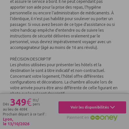
et assure le service à bord. Il ne peut cependant pas
apporter son aide pour la prise des repas, l'hygiène
personnelle ou encore l'administration de médicaments. À
l'identique, il n'est pas habilité pour soulever ou porter un
passager. Si vous avez besoin de ce type d'assistance ou si
votre handicap empêche d'entendre ou de suivre les
instructions de sécurité délivrées oralement par le
personnel, vous devrez impérativement voyager avec un
accompagnateur (âgé au moins de 16 ans révolu).
PRÉCISION DESCRIPTIF
Les photos utilisées pour présenter les hôtels et la
destination le sont à titre indicatif et non-contractuel.
Concernant votre logement, l'hôtel offre différentes
configurations et décorations. La chambre allouée lors de
votre arrivée pourra être ainsi différente de celle figurant en
photo sur le présent descriptif.
349
€
ttc/
Dès
pers
Votre séjour est assuré par le tour opérateur suivant :
Voir les disponibilités
au lieu de
408
€
Plein Vent
Prochain départ à ce tarif :
Paiement en
Lyon,
VOUS AIMEREZ
le 13/10/2026