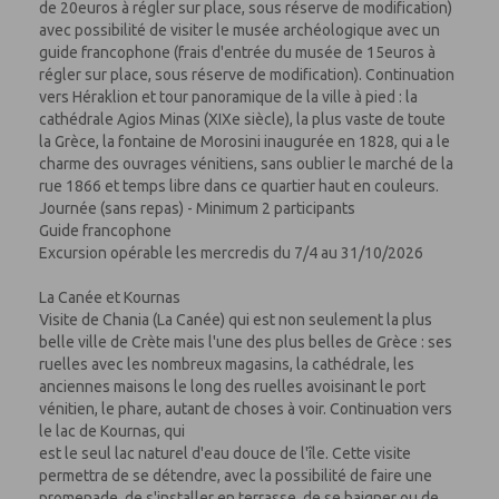
de 20euros à régler sur place, sous réserve de modification)
avec possibilité de visiter le musée archéologique avec un
guide francophone (frais d'entrée du musée de 15euros à
régler sur place, sous réserve de modification). Continuation
vers Héraklion et tour panoramique de la ville à pied : la
cathédrale Agios Minas (XIXe siècle), la plus vaste de toute
la Grèce, la fontaine de Morosini inaugurée en 1828, qui a le
charme des ouvrages vénitiens, sans oublier le marché de la
rue 1866 et temps libre dans ce quartier haut en couleurs.
Journée (sans repas) - Minimum 2 participants
Guide francophone
Excursion opérable les mercredis du 7/4 au 31/10/2026
La Canée et Kournas
Visite de Chania (La Canée) qui est non seulement la plus
belle ville de Crète mais l'une des plus belles de Grèce : ses
ruelles avec les nombreux magasins, la cathédrale, les
anciennes maisons le long des ruelles avoisinant le port
vénitien, le phare, autant de choses à voir. Continuation vers
le lac de Kournas, qui
est le seul lac naturel d'eau douce de l'île. Cette visite
permettra de se détendre, avec la possibilité de faire une
promenade, de s'installer en terrasse, de se baigner ou de