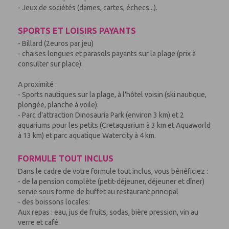
- Jeux de sociétés (dames, cartes, échecs...).
SPORTS ET LOISIRS PAYANTS
- Billard (2euros par jeu)
- chaises longues et parasols payants sur la plage (prix à
consulter sur place).
A proximité :
- Sports nautiques sur la plage, à l'hôtel voisin (ski nautique,
plongée, planche à voile).
- Parc d'attraction Dinosauria Park (environ 3 km) et 2
aquariums pour les petits (Cretaquarium à 3 km et Aquaworld
à 13 km) et parc aquatique Watercity à 4 km.
FORMULE TOUT INCLUS
Dans le cadre de votre formule tout inclus, vous bénéficiez :
- de la pension complète (petit-déjeuner, déjeuner et dîner)
servie sous forme de buffet au restaurant principal
- des boissons locales:
Aux repas : eau, jus de fruits, sodas, bière pression, vin au
verre et café.