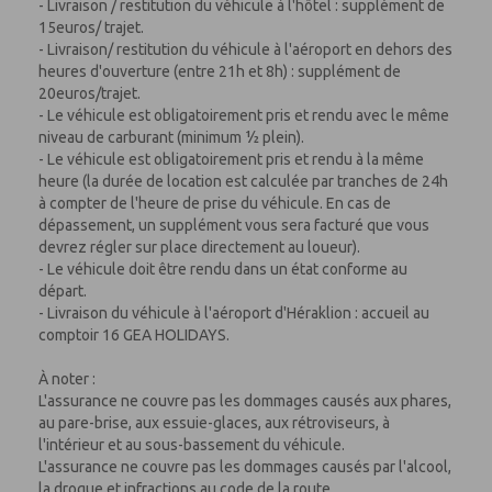
- Livraison / restitution du véhicule à l'hôtel : supplément de
15euros/ trajet.
- Livraison/ restitution du véhicule à l'aéroport en dehors des
heures d'ouverture (entre 21h et 8h) : supplément de
20euros/trajet.
- Le véhicule est obligatoirement pris et rendu avec le même
niveau de carburant (minimum ½ plein).
- Le véhicule est obligatoirement pris et rendu à la même
heure (la durée de location est calculée par tranches de 24h
à compter de l'heure de prise du véhicule. En cas de
dépassement, un supplément vous sera facturé que vous
devrez régler sur place directement au loueur).
- Le véhicule doit être rendu dans un état conforme au
départ.
- Livraison du véhicule à l'aéroport d'Héraklion : accueil au
comptoir 16 GEA HOLIDAYS.
À noter :
L'assurance ne couvre pas les dommages causés aux phares,
au pare-brise, aux essuie-glaces, aux rétroviseurs, à
l'intérieur et au sous-bassement du véhicule.
L'assurance ne couvre pas les dommages causés par l'alcool,
la drogue et infractions au code de la route.