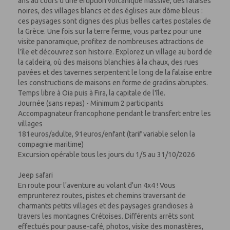
ans au cours d'une éruption volcanique massive, des falaises
noires, des villages blancs et des églises aux dôme bleus :
ces paysages sont dignes des plus belles cartes postales de
la Grèce. Une fois sur la terre ferme, vous partez pour une
visite panoramique, profitez de nombreuses attractions de
l'île et découvrez son histoire. Explorez un village au bord de
la caldeira, où des maisons blanchies à la chaux, des rues
pavées et des tavernes serpentent le long de la falaise entre
les constructions de maisons en forme de gradins abruptes.
Temps libre à Oia puis à Fira, la capitale de l'île.
Journée (sans repas) - Minimum 2 participants
Accompagnateur francophone pendant le transfert entre les
villages
181euros/adulte, 91euros/enfant (tarif variable selon la
compagnie maritime)
Excursion opérable tous les jours du 1/5 au 31/10/2026
Jeep safari
En route pour l'aventure au volant d'un 4x4 ! Vous
emprunterez routes, pistes et chemins traversant de
charmants petits villages et des paysages grandioses à
travers les montagnes Crétoises. Différents arrêts sont
effectués pour pause-café, photos, visite des monastères,