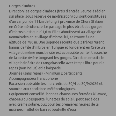
Gorges d'Imbros
Direction les gorges d'Imbros (frais d'entrée 5euros à régler
sur place, sous réserve de modification) qui sont constituées
d'un canyon de 11 km de long à proximité de Chora Sfakion
en Crète méridionale. Le passage le plus étroit des gorges
d'Imbros n'est que d'1,6 m. Elles aboutissent au village de
Kommitades et le village d'Imbros, lui, se trouve à une
altitude de 780 m. Une légende raconte que 2 frères furent
bannis de l'île d'Imbros en Turquie et fondèrent en Crète un
village du même nom. Le site est accessible par le lit asséché
de la petite rivière longeant les gorges. Direction ensuite le
village balnéaire de Frangokastello avec temps libre pour le
repas (non inclus) et la baignade.
Journée (sans repas) - Minimum 2 participants
Accompagnateur francophone
Excursion opérable les mercredis du 20/4 au 20/9/2026 et
soumise aux conditions météorologiques.
Équipement conseillé : bonnes chaussures fermées à l'avant,
chapeau ou casquette, lunettes de soleil, petit sac à dos
avec crème solaire, pull pour les premières heures de la
matinée, maillot de bain et bouteille d'eau.