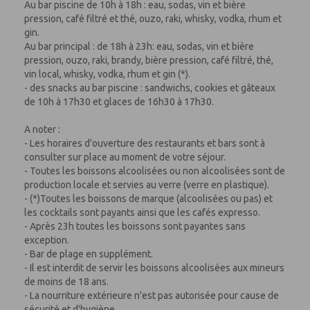
Au bar piscine de 10h à 18h : eau, sodas, vin et bière
pression, café filtré et thé, ouzo, raki, whisky, vodka, rhum et
gin.
Au bar principal : de 18h à 23h: eau, sodas, vin et bière
pression, ouzo, raki, brandy, bière pression, café filtré, thé,
vin local, whisky, vodka, rhum et gin (*).
- des snacks au bar piscine : sandwichs, cookies et gâteaux
de 10h à 17h30 et glaces de 16h30 à 17h30.
A noter :
- Les horaires d'ouverture des restaurants et bars sont à
consulter sur place au moment de votre séjour.
- Toutes les boissons alcoolisées ou non alcoolisées sont de
production locale et servies au verre (verre en plastique).
- (*)Toutes les boissons de marque (alcoolisées ou pas) et
les cocktails sont payants ainsi que les cafés expresso.
- Après 23h toutes les boissons sont payantes sans
exception.
- Bar de plage en supplément.
- Il est interdit de servir les boissons alcoolisées aux mineurs
de moins de 18 ans.
- La nourriture extérieure n'est pas autorisée pour cause de
sécurité et d'hygiène.