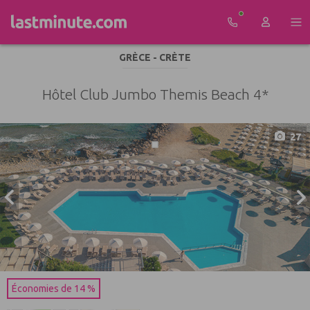
Aller au contenu
GRÈCE - CRÈTE
Hôtel Club Jumbo Themis Beach 4*
27
Économies de 14 %