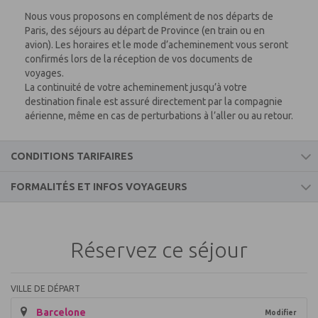
Nous vous proposons en complément de nos départs de
Paris, des séjours au départ de Province (en train ou en
avion). Les horaires et le mode d’acheminement vous seront
confirmés lors de la réception de vos documents de
voyages.
La continuité de votre acheminement jusqu’à votre
destination finale est assuré directement par la compagnie
aérienne, même en cas de perturbations à l’aller ou au retour.
CONDITIONS TARIFAIRES
FORMALITÉS ET INFOS VOYAGEURS
Prix comprend
Informations voyageurs
les vols aller et retour vers Marrakech
l’accueil et l’assistance
Réservez ce séjour
les taxes aéroportuaires et surcharges carburant
MAROC
(soumis à variation)
les transferts aller et retour aéroport/hôtel
Formalités pour les ressortissants français :
VILLE DE DÉPART
l’hébergement en chambre double pour la durée du
Barcelone
séjour
Modifier
Passeport en cours de validité couvrant la totalité du séjour