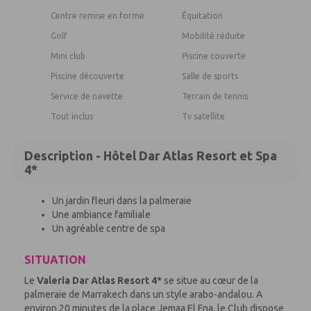
Centre remise en forme
Équitation
Golf
Mobilité réduite
Mini club
Piscine couverte
Piscine découverte
Salle de sports
Service de navette
Terrain de tennis
Tout inclus
Tv satellite
Description - Hôtel Dar Atlas Resort et Spa
4*
Un jardin fleuri dans la palmeraie
Une ambiance familiale
Un agréable centre de spa
SITUATION
Le
Valeria
Dar Atlas Resort 4*
se
situe
au cœur de la
palmeraie de Marrakech dans un style
a
rabo-andalou. A
environ 20 minutes de la place Jemaa El Fna, le
Club
dispose