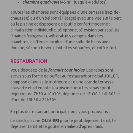
chambre quadruple
(45 m² : jusqu’à 4 adultes)
Toutes les chambres sont équipées
d’une terrasse (rez-de-
chaussée) ou d’un balcon (à l’étage)
avec une vue sur le parc
ou la piscine et disposent de tout le confort moderne :
climatisation
individuelle
, téléphone, télévision par satellite
(chaînes françaises), wifi gratuit y compris dans les
chambres,
coiffeuse
, minibar, d’une salle de bains avec
douche, sèche-cheveux, toilettes séparées, et coffre-fort.
RESTAURATION
Vous disposez de la
formule tout inclus
. Les repas sont
servis sous forme de buffet au restaurant principal
JBILET,
composé d’une salle intérieure et d’une grande terrasse
couverte et attenante à la piscine pour les repas
: petit
déjeuner de 7h30 à 10h30*, déjeuner de 12h30 à 14h30* et
dîner de 19h30 à 21h30*.
En plus du restaurant principal, nous vous proposons :
Le snack piscine
OLIVIERI
pour le petit déjeuner tardif, le
déjeuner tardif et le goûter en milieu d’après- midi.