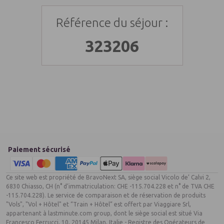
- Santé : Pas de vaccin obligatoire.
Référence du séjour :
323206
Paiement sécurisé
Ce site web est propriété de BravoNext SA, siège social Vicolo de’ Calvi 2,
6830 Chiasso, CH (n° d’immatriculation: CHE -115.704.228 et n° de TVA CHE
-115.704.228). Le service de comparaison et de réservation de produits
"Vols", "Vol + Hôtel" et “Train + Hôtel” est offert par Viaggiare Srl,
appartenant à lastminute.com group, dont le siège social est situé Via
Francesco Ferrucci, 10, 20145 Milan, Italie - Registre des Opérateurs de