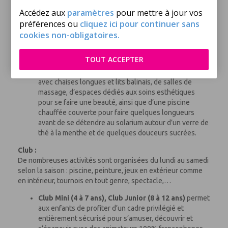
comme aux confirmés. Plus de 15 parcours Un golf de
18 trous se trouve à moins de 5 km de l’hôtel.
Accédez aux
paramètres
pour mettre à jour vos
Le
Spa
est ouvert tous les jours (payant). Vous pouvez
préférences ou
cliquez ici pour continuer sans
y savourer un moment de détente et de douceur grâce
cookies non-obligatoires.
à une gamme complète de soins proposés. Il dispose
d’un hammam marocain traditionnel avec salles de
TOUT ACCEPTER
gommage attenantes, d’un espace jacuzzi des plus
relaxants, dans son décor digne des harems orientaux
avec chaises longues et lits balinais, de salles de
massage, d’espaces dédiés aux soins esthétiques
pour se faire une beauté, ainsi que d’une piscine
chauffée couverte pour faire quelques longueurs
avant de se détendre au solarium autour d’un verre de
thé à la menthe et de quelques douceurs sucrées.
Club :
De nombreuses activités sont organisées du lundi au samedi
selon la saison : piscine, peinture, jeux en extérieur comme
en intérieur, tournois en tout genre, spectacle,…
Club Mini (4 à 7 ans), Club Junior (8 à 12 ans)
permet
aux enfants
de profiter d’un cadre privilégié et
entièrement sécurisé pour s’amuser, découvrir et