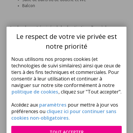
Balcon
La chambre est équipée de la climatisation, d'un sèche-
cheveux, d'un coffre-fort, d'une télévision et d'un balcon.
Le respect de votre vie privée est
Balcon
notre priorité
Chauffage
Climatisation
Nombre de chambres : 1
Nous utilisons nos propres cookies (et
Nombre de pièces : 0
technologies de suivi similaires) ainsi que ceux de
Nombre Salle de bain : 1
tiers à des fins techniques et commerciales. Pour
Sèche-cheveux
consentir à leur utilisation et continuer à
Surface (m²) : 18
naviguer sur notre site conformément à notre
Télévision
politique de cookies
, cliquez sur "Tout accepter".
Vue : mer.
Accédez aux
paramètres
pour mettre à jour vos
CHAMBRE DOUBLE - SUPERIOR - BALCON - VUE
préférences ou
cliquez ici pour continuer sans
MER
cookies non-obligatoires.
Chambre avec lit double queen size
Salle de douche et WC
TOUT ACCEPTER