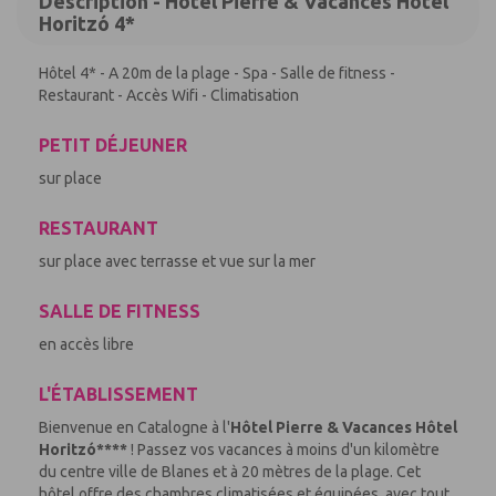
Description - Hôtel Pierre & Vacances Hôtel
Horitzó 4*
Hôtel 4* - A 20m de la plage - Spa - Salle de fitness -
Restaurant - Accès Wifi - Climatisation
PETIT DÉJEUNER
sur place
RESTAURANT
sur place avec terrasse et vue sur la mer
SALLE DE FITNESS
en accès libre
L'ÉTABLISSEMENT
Bienvenue en Catalogne à l'
Hôtel Pierre & Vacances Hôtel
Horitzó****
! Passez vos vacances à moins d'un kilomètre
du centre ville de Blanes et à 20 mètres de la plage. Cet
hôtel offre des chambres climatisées et équipées, avec tout