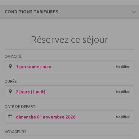
CONDITIONS TARIFAIRES
Ce prix comprend
Réservez ce séjour
Le logement
Accès Wifi : gratuit dans les hébergements et à la réception
Climatisation
CAPACITÉ
Coffre-fort
1 personnes max.
Modifier
Ménage journalier : inclus
Nombre d'étoiles : 4
Piscine couverte : Inclus. en accès libre
DURÉE
2 jours (1 nuit)
Ce prix ne comprend pas
Modifier
Les boissons et repas non mentionnés
DATE DE DÉPART
La garantie annulation
dimanche 01 novembre 2026
Modifier
Cette réservation est non annulable, non remboursable.
Animaux admis : en supplément, 15€/animal/nuit
Caution (en supplement)
VOYAGEURS
Taxe de séjour (en supplément) : à régler sur place selon