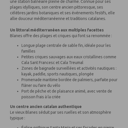
une station balnéaire pleine de charme. Connue pour ses
plages idylliques, son centre ancien pittoresque, ses
célèbres jardins botaniques et ses événements festifs, elle
allie douceur méditerranéenne et traditions catalanes.
Un littoral méditerranéen aux multiples facettes
Blanes offre des plages et criques qui font sa renommée :
Longue plage centrale de sable fin, idéale pour les
familles
Petites criques sauvages aux eaux cristallines comme
Cala Sant Francesc et Cala Treumal
Zones de baignade surveillées et activités nautiques :
kayak, paddle, sports nautiques, plongée
Promenade maritime bordée de palmiers, parfaite pour
flâner ou faire du vélo
Port de pêche et de plaisance animé, avec vente de
poisson frais à la criée
Un centre ancien catalan authentique
Le vieux Blanes séduit par ses ruelles et son atmosphère
typique :
Église gothique Santa Maria et ses façades en pierre