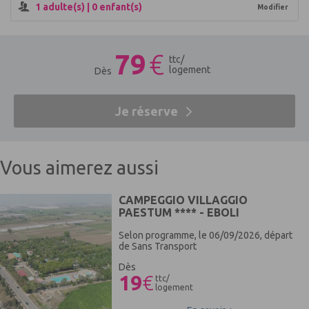
1
adulte(s) |
0
enfant(s)
Modifier
tarif en vigueur
Coordonnées de l'établissement
79
€
ttc
/
Hôtel Pierre & Vacances Hôtel Horitzó
logement
Dès
Passeig maritim s'Abanell, 11
17300 Blanes
Je réserve
Girona
Espagne
Vous aimerez aussi
CAMPEGGIO VILLAGGIO
PAESTUM **** - EBOLI
Selon programme, le 06/09/2026, départ
de Sans Transport
Dès
19
€
ttc/
logement