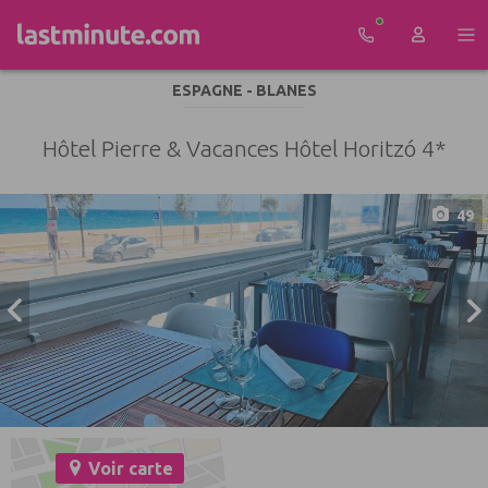
Aller au contenu
ESPAGNE - BLANES
Hôtel Pierre & Vacances Hôtel Horitzó 4*
49
Voir carte