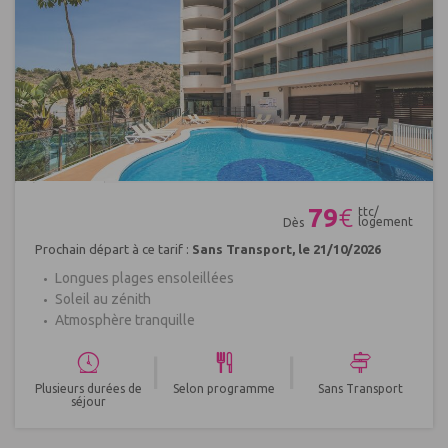
Réf : 484685
79
€
ttc/
logement
Dès
Prochain départ à ce tarif :
Sans Transport, le 21/10/2026
Longues plages ensoleillées
Soleil au zénith
Atmosphère tranquille
|
|
Plusieurs durées de
Selon programme
Sans Transport
séjour