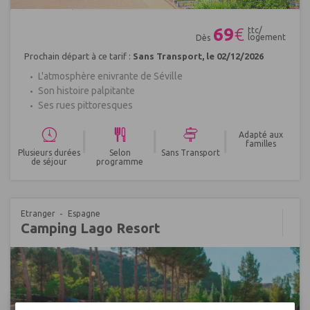
Réf : 484698
69
€
ttc/
logement
Dès
Prochain départ à ce tarif :
Sans Transport, le 02/12/2026
L'atmosphère enivrante de Séville
Son histoire palpitante
Ses rues pittoresques
|
|
|
Adapté aux
familles
Plusieurs durées
Selon
Sans Transport
de séjour
programme
Etranger
Espagne
Camping Lago Resort