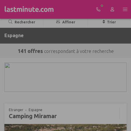
Aller au contenu
Rechercher
Affiner
Trier
Espagne
141 offres
correspondant à votre recherche
Etranger
Espagne
Camping Miramar