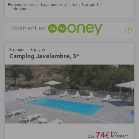
Plusieurs durées
Logement seul
Sans Transport
de séjour
Paiement en
?
Etranger
Espagne
Camping Javalambre, 3*
Réf : 633649
74
€
ttc/
logement
Dès