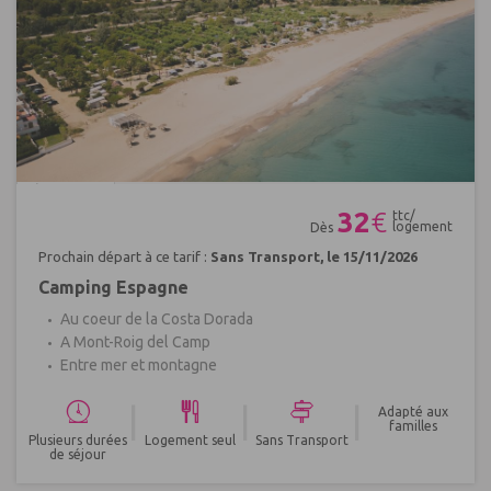
Réf : 401681
32
€
ttc/
logement
Dès
Prochain départ à ce tarif :
Sans Transport, le 15/11/2026
Camping Espagne
Au coeur de la Costa Dorada
A Mont-Roig del Camp
Entre mer et montagne
|
|
|
Adapté aux
familles
Plusieurs durées
Logement seul
Sans Transport
de séjour