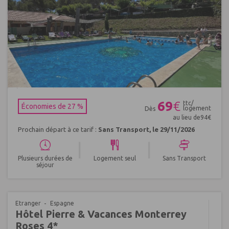
Réf : 605726
69
€
ttc/
Économies de 27 %
logement
Dès
au lieu de
94
€
Prochain départ à ce tarif :
Sans Transport, le 29/11/2026
|
|
Plusieurs durées de
Logement seul
Sans Transport
séjour
Etranger
Espagne
Hôtel Pierre & Vacances Monterrey
Roses 4*