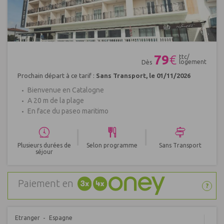
Réf : 484688
79
€
ttc/
logement
Dès
Prochain départ à ce tarif :
Sans Transport, le 01/11/2026
Bienvenue en Catalogne
A 20 m de la plage
En face du paseo maritimo
|
|
Plusieurs durées de
Selon programme
Sans Transport
séjour
Paiement en
?
Etranger
Espagne