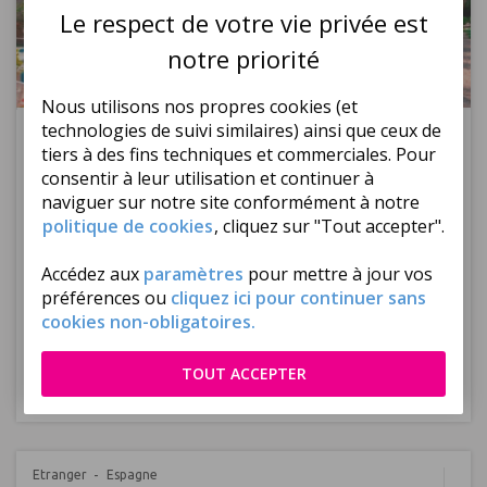
Le respect de votre vie privée est
notre priorité
Nous utilisons nos propres cookies (et
Réf : 401719
technologies de suivi similaires) ainsi que ceux de
70
€
ttc/
Économies de 26 %
tiers à des fins techniques et commerciales. Pour
logement
Dès
au lieu de
94
€
consentir à leur utilisation et continuer à
Prochain départ à ce tarif :
Sans Transport, le 13/10/2026
naviguer sur notre site conformément à notre
politique de cookies
, cliquez sur "Tout accepter".
Camping Espagne
Traditionnel et familial
Accédez aux
paramètres
pour mettre à jour vos
Spacieux et calme
préférences ou
cliquez ici pour continuer sans
Proche du réservoir de La Tranquera
cookies non-obligatoires.
|
|
|
Adapté aux
familles
TOUT ACCEPTER
Plusieurs durées
Logement seul
Sans Transport
de séjour
Etranger
Espagne