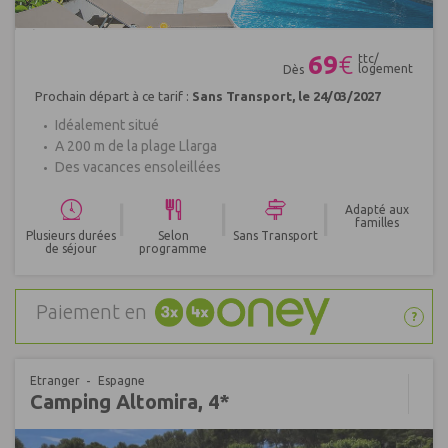
Réf : 484683
69
€
ttc/
logement
Dès
Prochain départ à ce tarif :
Sans Transport, le 24/03/2027
Idéalement situé
A 200 m de la plage Llarga
Des vacances ensoleillées
|
|
|
Adapté aux
familles
Plusieurs durées
Selon
Sans Transport
de séjour
programme
Paiement en
?
Etranger
Espagne
Camping Altomira, 4*