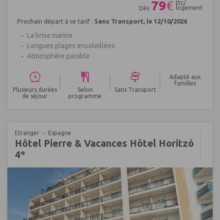
79
€
ttc/
logement
Dès
Prochain départ à ce tarif :
Sans Transport, le 12/10/2026
La brise marine
Longues plages ensoleillées
Atmosphère paisible
|
|
|
Adapté aux
familles
Plusieurs durées
Selon
Sans Transport
de séjour
programme
Etranger
Espagne
Hôtel Pierre & Vacances Hôtel Horitzó
4*