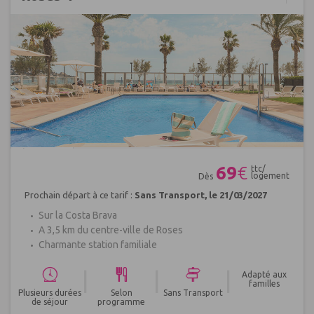
Réf : 484699
69
€
ttc/
logement
Dès
Prochain départ à ce tarif :
Sans Transport, le 21/03/2027
Sur la Costa Brava
A 3,5 km du centre-ville de Roses
Charmante station familiale
|
|
|
Adapté aux
familles
Plusieurs durées
Selon
Sans Transport
de séjour
programme