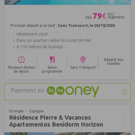
Réf : 484681
79
€
ttc/
logement
Dès
Prochain départ à ce tarif :
Sans Transport, le 26/10/2026
Idéalement situé
Dans un quartier calme de Lloret de Mar
A 150 mètres de la plage
|
|
|
Adapté aux
familles
Plusieurs durées
Selon
Sans Transport
de séjour
programme
Paiement en
?
Etranger
Espagne
Résidence Pierre & Vacances
Apartementos Benidorm Horizon