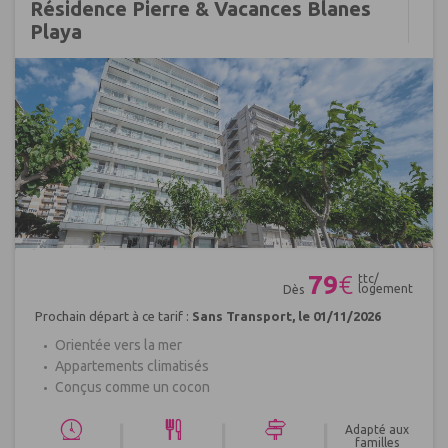
Résidence Pierre & Vacances Blanes
Playa
Réf : 484701
79
€
ttc/
logement
Dès
Prochain départ à ce tarif :
Sans Transport, le 01/11/2026
Orientée vers la mer
Appartements climatisés
Conçus comme un cocon
|
|
|
Adapté aux
familles