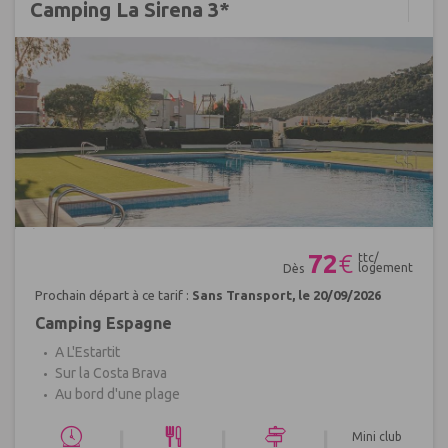
Camping La Sirena 3*
Réf : 409289
72
€
ttc/
logement
Dès
Prochain départ à ce tarif :
Sans Transport, le 20/09/2026
Camping Espagne
A L'Estartit
Sur la Costa Brava
Au bord d'une plage
|
|
|
Mini club