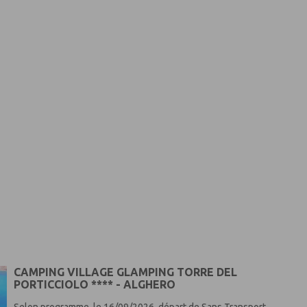
CAMPING VILLAGE GLAMPING TORRE DEL
PORTICCIOLO **** - ALGHERO
Selon programme, le 16/09/2026, départ de Sans Transport