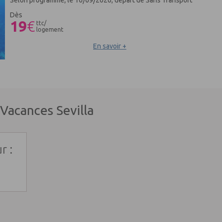
Dès
19
€
ttc/
logement
En savoir +
Vacances Sevilla
r :