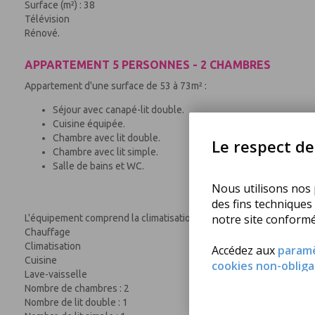
Surface (m²) : 38
Télévision
Rénové.
APPARTEMENT 5 PERSONNES - 2 CHAMBRES
Appartement d'une surface de 53 à 73m² :
Séjour avec canapé-lit double.
Cuisine équipée.
Chambre avec lit double.
Le respect de 
Chambre avec lit simple.
Salle de bains et WC.
Nous utilisons nos p
des fins techniques
notre site conform
L'équipement comprend la climatisation, un lave-vaisselle et une té
Chauffage
Climatisation
Accédez aux
param
Cuisine
cookies non-obliga
Lave-vaisselle
Nombre de chambres : 2
Nombre de lit double : 1