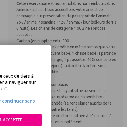
Cette réservation est non annulable, non remboursable.
Animaux admis : Nous accueillons votre animal de
compagnie sur présentation du passeport de l'animal :
75€ / animal / semaine - 12€ / animal / jour (séjours de 1 à
6 nuits). Les chiens de catégorie 1 ou 2 ne sont pas
acceptés.
Caution (en supplement) : 500
Kit Bébé : Réserver le kit bébé en même temps que votre
hébergement : 1 lit pliant bébé, 1 chaise bébé (à partir de
6 mois), 1 matelas à langer, 1 poussette. 40€/ semaine ou
30€ pour un court séjour (1 à 6 nuits). A noter : sous
réserve de disponibilité.
e ceux de tiers à
Kit d'entretien : 6€
uer à naviguer sur
Laverie : Oui - tarifs sur place.
er".
Parking couvert : Couvert payant situé au sein de la
résidence. A noter : sous réserve de disponibilité -
ur continuer sans
réservation recommandée (se renseigner auprès de la
réception pour connaitre les tarifs).
Salle de fitness : Salle de fitness située à 10 minutes à
T ACCEPTER
pied de la résidence - en supplément.