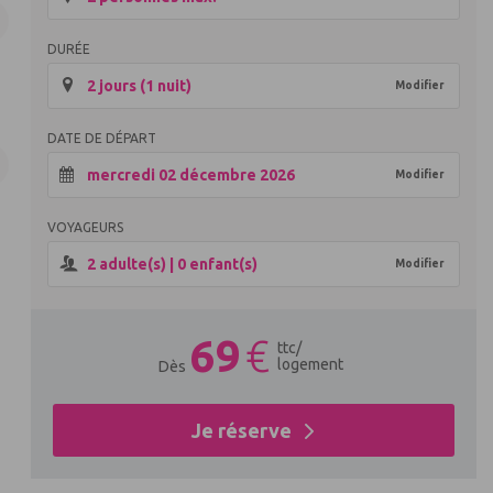
DURÉE
2 jours (1 nuit)
Modifier
DATE DE DÉPART
mercredi 02 décembre 2026
Modifier
VOYAGEURS
2
adulte(s) |
0
enfant(s)
Modifier
69
€
ttc
/
logement
Dès
Je réserve