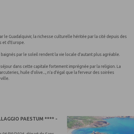
le Guadalquivir, la richesse culturelle héritée par la cité depuis des
s et d'Europe.
aignés par le soleil rendent la vie locale d'autant plus agréable.
 séjour dans cette capitale fortement imprégnée par la religion. La
cuteries, huile d'olive..., n'a d'égal que la ferveur des soirées
ville.
LAGGIO PAESTUM **** -
e 06/09/2026, départ de Sans