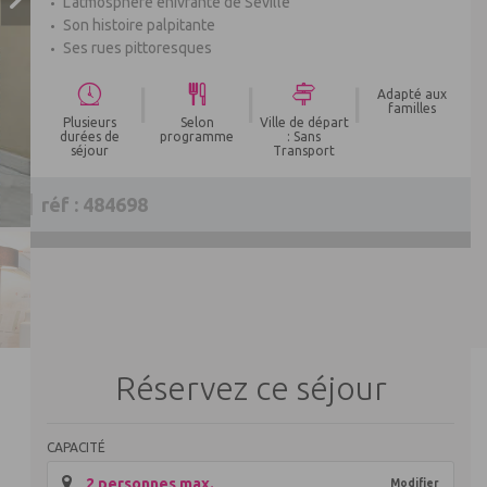
L'atmosphère enivrante de Séville
Son histoire palpitante
Ses rues pittoresques
|
|
|
Adapté aux
familles
Plusieurs
Selon
Ville de départ
durées de
programme
: Sans
séjour
Transport
réf : 484698
Réservez ce séjour
CAPACITÉ
2 personnes max.
Modifier