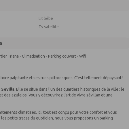
Lit bébé
Tv satellite
a
ier Triana - Climatisation - Parking couvert - Wifi
toire palpitante et ses rues pittoresques. C'est tellement dépaysant !
 Sevilla
. Elle se situe dans l'un des quartiers historiques de la ville : le
 et des azulejos. Vous y découvrirez l'art de vivre sévillan et une
ements climatisés. Ici, tout est conçu pour votre confort et vous
ier les petits tracas du quotidien, nous vous proposons un parking