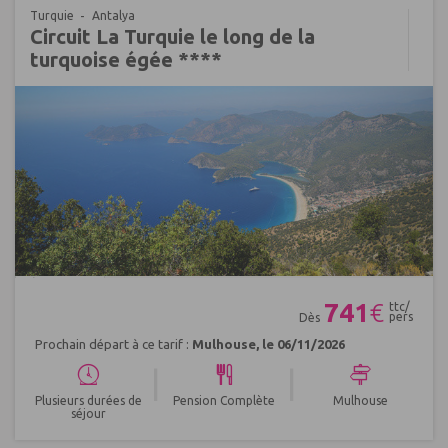
Turquie
Antalya
Circuit La Turquie le long de la
turquoise égée ****
Réf : 635770
741
€
ttc/
pers
Dès
Prochain départ à ce tarif :
Mulhouse, le 06/11/2026
|
|
Plusieurs durées de
Pension Complète
Mulhouse
séjour