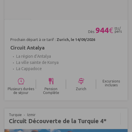
Réf : 648794
944
€
ttc/
pers
Dès
Prochain départ à ce tarif :
Zurich, le 14/09/2026
Circuit Antalya
La région d’Antalya
La ville sainte de Konya
La Cappadoce
|
|
|
Excursions
incluses
Plusieurs durées
Pension
Zurich
de séjour
Complète
Turquie
Izmir
Circuit Découverte de la Turquie 4*