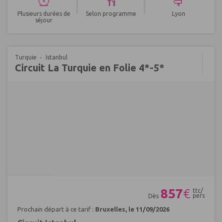
|
|
Plusieurs durées de
Selon programme
Lyon
séjour
Turquie
Istanbul
Circuit La Turquie en Folie 4*-5*
Réf : 606737
857
€
ttc/
pers
Dès
Prochain départ à ce tarif :
Bruxelles, le 11/09/2026