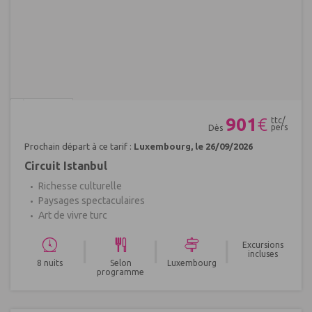
Réf : 682136
901
€
ttc/
pers
Dès
Prochain départ à ce tarif :
Luxembourg, le 26/09/2026
Circuit Istanbul
Richesse culturelle
Paysages spectaculaires
Art de vivre turc
|
|
|
Excursions
incluses
8 nuits
Selon
Luxembourg
programme