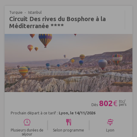
Turquie
Istanbul
Circuit Des rives du Bosphore à la
Méditerranée ****
Réf : 527504
802
€
ttc/
pers
Dès
Prochain départ à ce tarif :
Lyon, le 14/11/2026
|
|
Plusieurs durées de
Selon programme
Lyon
séjour