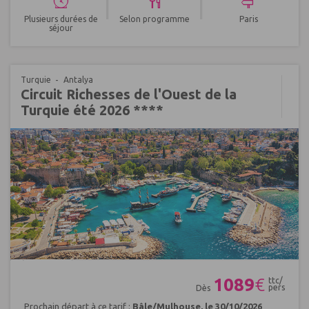
|
|
Plusieurs durées de
Selon programme
Paris
séjour
Turquie
Antalya
Circuit Richesses de l'Ouest de la
Turquie été 2026 ****
Réf : 529289
1089
€
ttc/
pers
Dès
Prochain départ à ce tarif :
Bâle/Mulhouse, le 30/10/2026