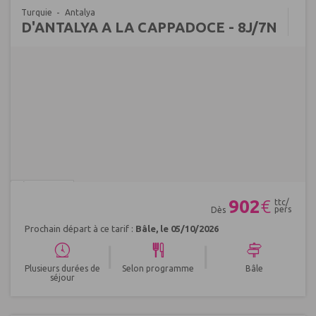
Turquie
Antalya
D'ANTALYA A LA CAPPADOCE - 8J/7N
Réf : 528563
902
€
ttc/
pers
Dès
Prochain départ à ce tarif :
Bâle, le 05/10/2026
|
|
Plusieurs durées de
Selon programme
Bâle
séjour