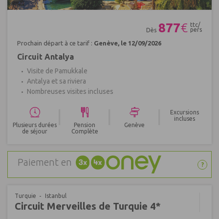
Réf : 266437
877
€
ttc/
pers
Dès
Prochain départ à ce tarif :
Genève, le 12/09/2026
Circuit Antalya
Visite de Pamukkale
Antalya et sa riviera
Nombreuses visites incluses
|
|
|
Excursions
incluses
Plusieurs durées
Pension
Genève
de séjour
Complète
Paiement en
?
Turquie
Istanbul
Circuit Merveilles de Turquie 4*