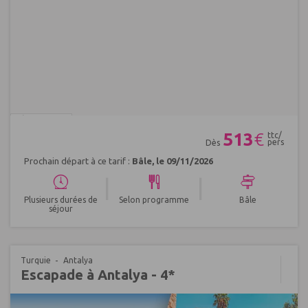
Réf : 523265
513
€
ttc/
pers
Dès
Prochain départ à ce tarif :
Bâle, le 09/11/2026
|
|
Plusieurs durées de
Selon programme
Bâle
séjour
Turquie
Antalya
Escapade à Antalya - 4*