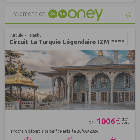
Paiement en
?
Turquie
Istanbul
Circuit La Turquie Légendaire IZM ****
Réf : 592828
1006
€
ttc/
pers
Dès
Prochain départ à ce tarif :
Paris, le 26/09/2026