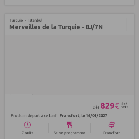
Turquie
Istanbul
Merveilles de la Turquie - 8J/7N
Réf : 592401
829
€
ttc/
pers
Dès
Prochain départ à ce tarif :
Francfort, le 16/01/2027
|
|
7 nuits
Selon programme
Francfort