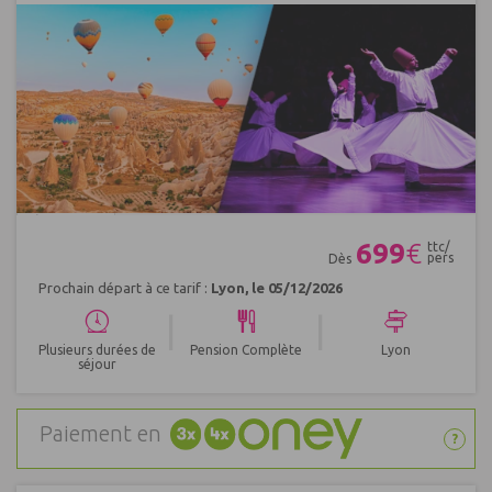
Réf : 667410
699
€
ttc/
pers
Dès
Prochain départ à ce tarif :
Lyon, le 05/12/2026
|
|
Plusieurs durées de
Pension Complète
Lyon
séjour
Paiement en
?