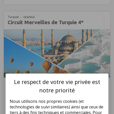
Turquie
Istanbul
Circuit Merveilles de Turquie 4*
Réf : 682132
Le respect de votre vie privée est
885
€
ttc/
notre priorité
pers
Dès
Prochain départ à ce tarif :
Paris, le 26/09/2026
Nous utilisons nos propres cookies (et
Circuit Istanbul
technologies de suivi similaires) ainsi que ceux de
Découvertes culturelles
tiers à des fins techniques et commerciales. Pour