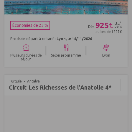
Réf : 413756
925
€
ttc/
Économies de 25 %
pers
Dès
au lieu de
1227
€
Prochain départ à ce tarif :
Lyon, le 14/11/2026
|
|
Plusieurs durées de
Selon programme
Lyon
séjour
Turquie
Antalya
Circuit Les Richesses de l'Anatolie 4*