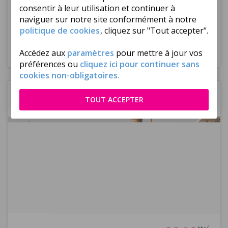
Paysages spectaculaires
consentir à leur utilisation et continuer à
Un voyage fascinant
naviguer sur notre site conformément à notre
politique de cookies
, cliquez sur "Tout accepter".
|
|
|
Excursions
incluses
Plusieurs durées
Selon
Paris
Accédez aux
paramètres
pour mettre à jour vos
de séjour
programme
préférences ou
cliquez ici pour continuer sans
cookies non-obligatoires.
Turquie
Istanbul
TOUT ACCEPTER
Circuit Trésors de Turquie 4*
Réf : 670983