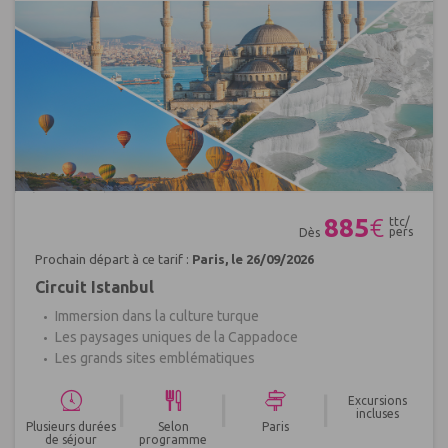
Réf : 670976
885
€
ttc/
pers
Dès
Prochain départ à ce tarif :
Paris, le 26/09/2026
Circuit Istanbul
Immersion dans la culture turque
Les paysages uniques de la Cappadoce
Les grands sites emblématiques
|
|
|
Excursions
incluses
Plusieurs durées
Selon
Paris
de séjour
programme