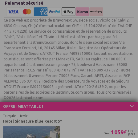
Paiement sécurisé
Ce site web est propriété de BravoNext SA, siège social Vicolo de’ Calvi 2,
6830 Chiasso, CH (n° d’immatriculation: CHE -115.704.228 et n° de TVA CHE
-115.704.228). Le service de comparaison et de réservation de produits
"Vols", "Vol + Hôtel" et “Train + Hôtel” est offert par Viaggiare Srl,
appartenant à lastminute.com group, dont le siège social est situé Via
Francesco Ferrucci, 10, 20145 Milan, Italie - Registre des Opérateurs de
Voyages et de Séjours ATOUT France IM099210005. Les autres prestations
touristiques sont offertes par LMnext FR, SASU au capital de 100.000 €,
appartenant à lastminute.com group - 75, boulevard Haussmann 75008
Paris France. R.C.S Paris n° 809 437 072. N° TVA : FR36 809 437 072 - autre
établissement 8 avenue Percier 75008 Paris, Garant: APST, Assurance RCP
ALLIANZ 086 931 092, Registre des Opérateurs de Voyages et de Séjours
ATOUT France IM092150005, agrément IATA n° 20-2 6439 2, ou par les
partenaires de les sociétés de lastminute.com group. Tous droits réservés
©2026 lastminute.com
OFFRE IMBATTABLE !
Turquie
Izmir
Hôtel Signature Blue Resort 5*
1 059
€
ttc/
Dès
pers