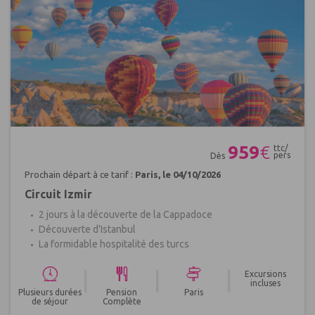
Réf : 266438
959
€
ttc/
pers
Dès
Prochain départ à ce tarif :
Paris, le 04/10/2026
Circuit Izmir
2 jours à la découverte de la Cappadoce
Découverte d'Istanbul
La formidable hospitalité des turcs
|
|
|
Excursions
incluses
Plusieurs durées
Pension
Paris
de séjour
Complète