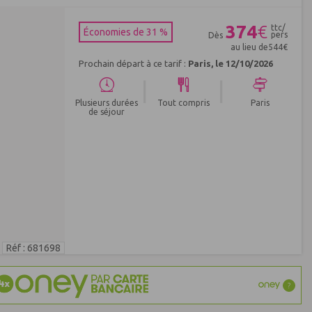
374
€
ttc/
Économies de 31 %
pers
Dès
au lieu de
544
€
Prochain départ à ce tarif :
Paris, le 12/10/2026
|
|
Plusieurs durées
Tout compris
Paris
de séjour
Réf : 681698
?