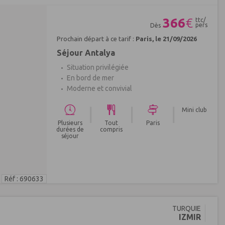
366
€
ttc/
pers
Dès
Prochain départ à ce tarif :
Paris, le 21/09/2026
Séjour Antalya
Situation privilégiée
En bord de mer
Moderne et convivial
|
|
|
Mini club
Plusieurs
Tout
Paris
durées de
compris
séjour
Réf : 690633
TURQUIE
IZMIR