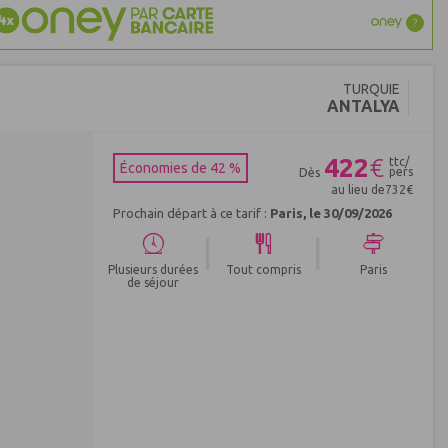
?
TURQUIE
ANTALYA
422
€
ttc/
Économies de 42 %
pers
Dès
au lieu de
732
€
Prochain départ à ce tarif :
Paris, le 30/09/2026
|
|
Plusieurs durées
Tout compris
Paris
de séjour