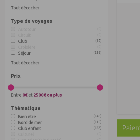
Tout décocher
Type de voyages
Autotour
(
0
)
Circuit
(
0
)
Club
(
19
)
Croisière
(
0
)
Séjour
(
236
)
Tout décocher
Prix
Entre
0€
et
2500€ ou plus
Thématique
Bien être
(
148
)
Bord de mer
(
110
)
Paiem
Club enfant
(
122
)
Culturel
(
0
)
(
0
)