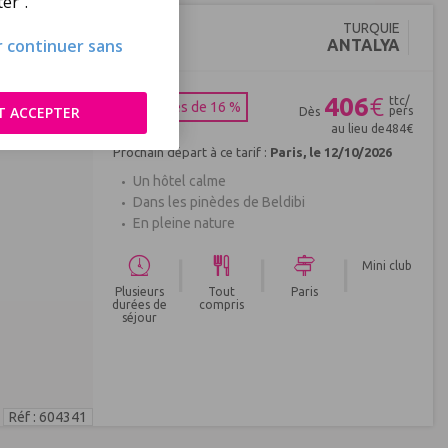
er".
TURQUIE
ur continuer sans
ANTALYA
406
€
ttc/
Économies de 16 %
T ACCEPTER
pers
Dès
au lieu de
484
€
Prochain départ à ce tarif :
Paris, le 12/10/2026
Un hôtel calme
Dans les pinèdes de Beldibi
En pleine nature
|
|
|
Mini club
Plusieurs
Tout
Paris
durées de
compris
séjour
Réf : 604341