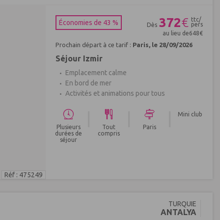
372
€
ttc/
Économies de 43 %
pers
Dès
au lieu de
648
€
Prochain départ à ce tarif :
Paris, le 28/09/2026
Séjour Izmir
Emplacement calme
En bord de mer
Activités et animations pour tous
|
|
|
Mini club
Plusieurs
Tout
Paris
durées de
compris
séjour
Réf : 475249
TURQUIE
ANTALYA