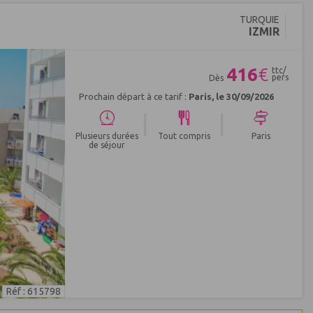
TURQUIE
IZMIR
416
€
ttc/
pers
Dès
Prochain départ à ce tarif :
Paris, le 30/09/2026
|
|
Plusieurs durées
Tout compris
Paris
de séjour
Réf : 615798