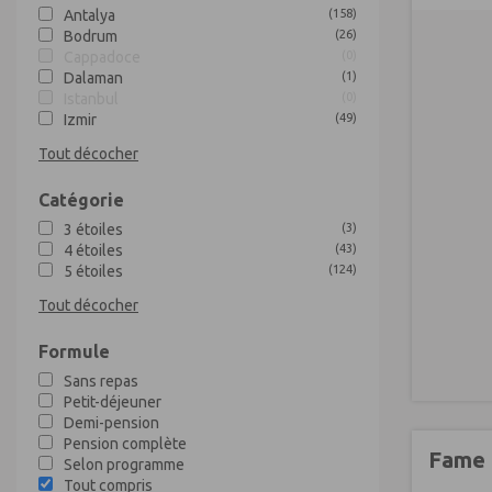
Antalya
(
158
)
Bodrum
(
26
)
Cappadoce
(
0
)
Dalaman
(
1
)
Istanbul
(
0
)
Izmir
(
49
)
Tout décocher
Catégorie
3 étoiles
(
3
)
4 étoiles
(
43
)
5 étoiles
(
124
)
Tout décocher
Formule
Sans repas
Petit-déjeuner
Demi-pension
Pension complète
Fame 
Selon programme
Tout compris