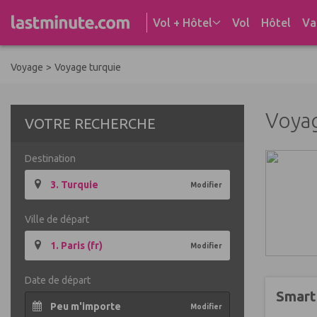
Aller au contenu
Vol + Hôtel
Vol
Hôtel
Va
Voyage
>
Voyage turquie
Voya
VOTRE RECHERCHE
Destination
3. Turquie
Modifier
Ville de départ
1. Paris (fr)
Modifier
Date de départ
Smart
Peu m'importe
Modifier